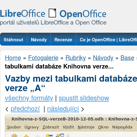
Stáhnout
Návody
Recenze
Co je OpenOffice | LibreOff
Otázky
Home
»
Fotogalerie
»
Rubriky
»
Návody
»
Base
tabulkami databáze Knihovna verze...
Vazby mezi tabulkami databáz
verze „A“
všechny formáty
|
spustit slideshow
<
předchozí
|
následující
>