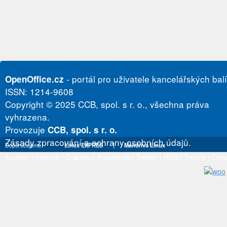
- portál pro uživatele kancelářských bal
OpenOffice.cz
ISSN: 1214-9608
Copyright © 2025 CCB, spol. s r. o., všechna práva
vyhrazena.
Provozuje
CCB, spol. s r. o.
Zásady zpracování a ochrany osobních údajů.
Doporučujeme
Linux EXPRES
|
Mandriva Linux
Kontakt
|
Inzerce
|
O webu
|
Facebook
|
Twitter
|
RSS
|
Trends
|
Obs