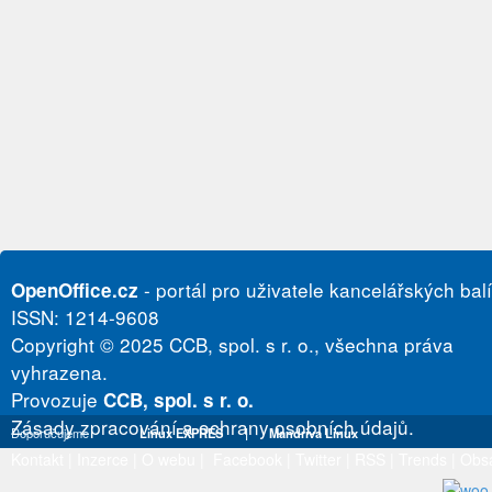
- portál pro uživatele kancelářských bal
OpenOffice.cz
ISSN: 1214-9608
Copyright © 2025 CCB, spol. s r. o., všechna práva
vyhrazena.
Provozuje
CCB, spol. s r. o.
Zásady zpracování a ochrany osobních údajů.
Doporučujeme
Linux EXPRES
|
Mandriva Linux
Kontakt
|
Inzerce
|
O webu
|
Facebook
|
Twitter
|
RSS
|
Trends
|
Obs