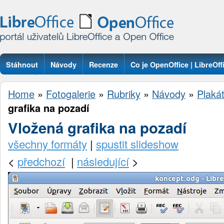
Stáhnout
Návody
Recenze
Co je OpenOffice | LibreOff
Otázky
Home
»
Fotogalerie
»
Rubriky
»
Návody
»
Plaká
grafika na pozadí
Vložená grafika na pozadí
všechny formáty
|
spustit slideshow
<
předchozí
|
následující
>