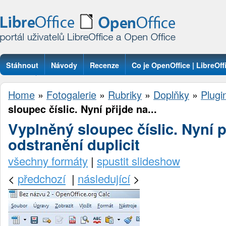
Stáhnout
Návody
Recenze
Co je OpenOffice | LibreOff
Otázky
Home
»
Fotogalerie
»
Rubriky
»
Doplňky
»
Plugi
sloupec číslic. Nyní přijde na...
Vyplněný sloupec číslic. Nyní p
odstranění duplicit
všechny formáty
|
spustit slideshow
<
předchozí
|
následující
>