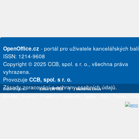
- portál pro uživatele kancelářských bal
OpenOffice.cz
ISSN: 1214-9608
Copyright © 2025 CCB, spol. s r. o., všechna práva
vyhrazena.
Provozuje
CCB, spol. s r. o.
Zásady zpracování a ochrany osobních údajů.
Doporučujeme
Linux EXPRES
|
Mandriva Linux
Kontakt
|
Inzerce
|
O webu
|
Facebook
|
Twitter
|
RSS
|
Trends
|
Obs