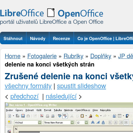
Stáhnout
Návody
Recenze
Co je OpenOffice | LibreOff
Otázky
Home
»
Fotogalerie
»
Rubriky
»
Doplňky
»
JP dě
delenie na konci všetkých strán
Zrušené delenie na konci všetk
všechny formáty
|
spustit slideshow
<
předchozí
|
následující
>