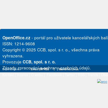
- portál pro uživatele kancelářských bal
OpenOffice.cz
ISSN: 1214-9608
Copyright © 2025 CCB, spol. s r. o., všechna práva
vyhrazena.
Provozuje
CCB, spol. s r. o.
Zásady zpracování a ochrany osobních údajů.
Doporučujeme
Linux EXPRES
|
Mandriva Linux
Kontakt
|
Inzerce
|
O webu
|
Facebook
|
Twitter
|
RSS
|
Trends
|
Obs