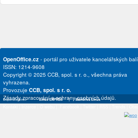
- portál pro uživatele kancelářských bal
OpenOffice.cz
ISSN: 1214-9608
Copyright © 2025 CCB, spol. s r. o., všechna práva
vyhrazena.
Provozuje
CCB, spol. s r. o.
Zásady zpracování a ochrany osobních údajů.
Doporučujeme
Linux EXPRES
|
Mandriva Linux
Kontakt
|
Inzerce
|
O webu
|
Facebook
|
Twitter
|
RSS
|
Trends
|
Obs