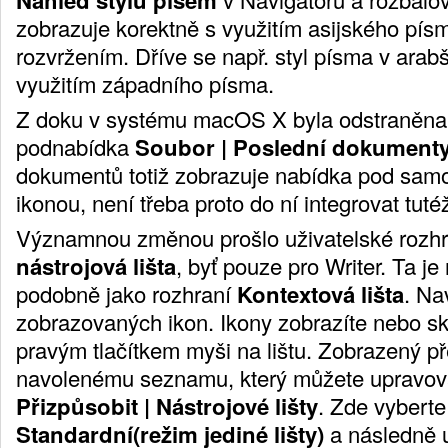
zobrazuje korektně s využitím asijského pí
rozvržením. Dříve se např. styl písma v arab
využitím západního písma.
Z doku v systému macOS X byla odstraněna
podnabídka
Soubor | Poslední dokument
dokumentů totiž zobrazuje nabídka pod sam
ikonou, není třeba proto do ní integrovat tut
Významnou změnou prošlo uživatelské rozh
nástrojová lišta
, byť pouze pro Writer. Ta je
podobně jako rozhraní
Kontextová lišta
. Na
zobrazovaných ikon. Ikony zobrazíte nebo skr
pravým tlačítkem myši na lištu. Zobrazený p
navolenému seznamu, který můžete upravov
Přizpůsobit | Nástrojové lišty
. Zde vyberte
Standardní(režim jediné lišty)
a následně u