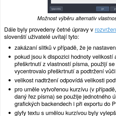
Možnost výběru alternativ vlastno
Dále byly provedeny četné úpravy v
rozvržen
slovenští uživatelé uvítají tyto:
zakázaní slitků v případě, že je nastave
pokud jsou k dispozici hodnoty velikostí 
přeškrtnutí z vlastností písma, použijí se
vycentrovalo přeškrtnutí a podtržení vůč
velikost nadtržení odpovídá velikosti pod
pro uměle vytvořenou kurzívu (v případě
daný řez písma) se použije jednotného ú
grafických backendech i při exportu do 
glyfy textu s umělou kurzívou byly vylep