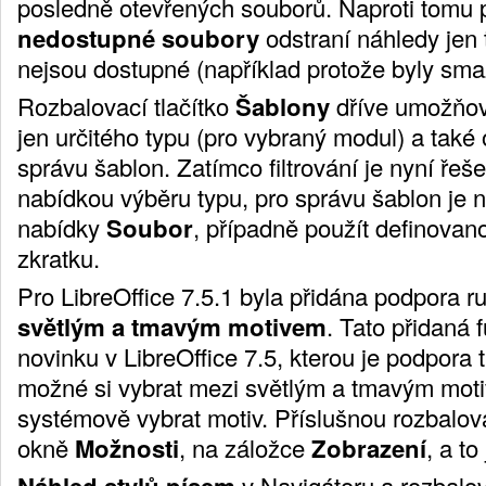
posledně otevřených souborů. Naproti tomu
nedostupné soubory
odstraní náhledy jen 
nejsou dostupné (například protože byly sma
Rozbalovací tlačítko
Šablony
dříve umožňov
jen určitého typu (pro vybraný modul) a také 
správu šablon. Zatímco filtrování je nyní řeš
nabídkou výběru typu, pro správu šablon je ny
nabídky
Soubor
, případně použít definova
zkratku.
Pro LibreOffice 7.5.1 byla přidána podpora r
světlým a tmavým motivem
. Tato přidaná 
novinku v LibreOffice 7.5, kterou je podpora
možné si vybrat mezi světlým a tmavým mot
systémově vybrat motiv. Příslušnou rozbalov
okně
Možnosti
, na záložce
Zobrazení
, a to
Náhled stylů písem
v Navigátoru a rozbalo