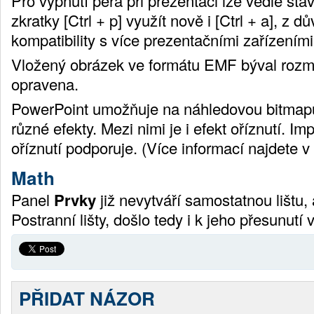
Pro vypnutí pera při prezentaci lze vedle stá
zkratky [Ctrl + p] využít nově i [Ctrl + a], z d
kompatibility s více prezentačními zařízeními
Vložený obrázek ve formátu EMF býval rozma
opravena.
PowerPoint umožňuje na náhledovou bitmapu
různé efekty. Mezi nimi je i efekt oříznutí. Im
oříznutí podporuje. (Více informací najdete v
Math
Panel
Prvky
již nevytváří samostatnou lištu, 
Postranní lišty, došlo tedy i k jeho přesunutí 
PŘIDAT NÁZOR