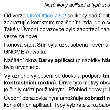
Nové ikony aplikací a typů so
Od verze
LibreOffice 7.5.2
se ikony sad Coli
zobrazují s korektním rozlišením, zda jde o so
Také v Úvodní obrazovce bylo zapotřebí nahr
verze za nové.
Ikonová sada
Sifr
byla uzpůsobena novému 
GNOME Adwaita.
Načítání okna
Barvy aplikací
(z nabídky
Nás
bylo urychleno.
Výrazného vylepšení se dočkala podpora
tm
kontrastních motivů
. Dříve tyto motivy obs
je činily stěží použitelnými. Přehled oprav je 
Úvodní obrazovka nyní umožňuje
zobrazit 
konkrétních aplikací. Typy vybíráte z rozbalo