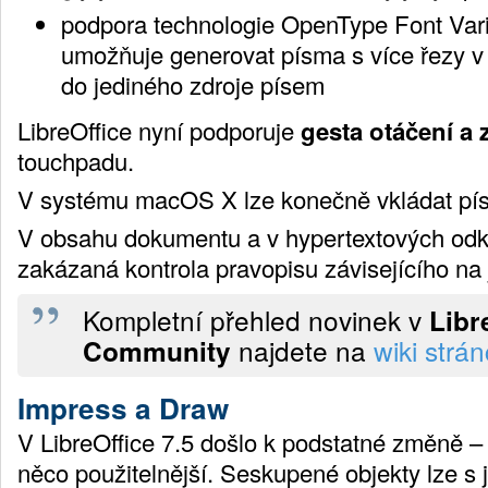
podpora technologie OpenType Font Varia
umožňuje generovat písma s více řezy v
do jediného zdroje písem
LibreOffice nyní podporuje
gesta otáčení a 
touchpadu.
V systému macOS X lze konečně vkládat pí
V obsahu dokumentu a v hypertextových od
zakázaná kontrola pravopisu závisejícího na 
Kompletní přehled novinek v
Libr
najdete na
wiki strá
Community
Impress a Draw
V LibreOffice 7.5 došlo k podstatné změně – N
něco použitelnější. Seskupené objekty lze s