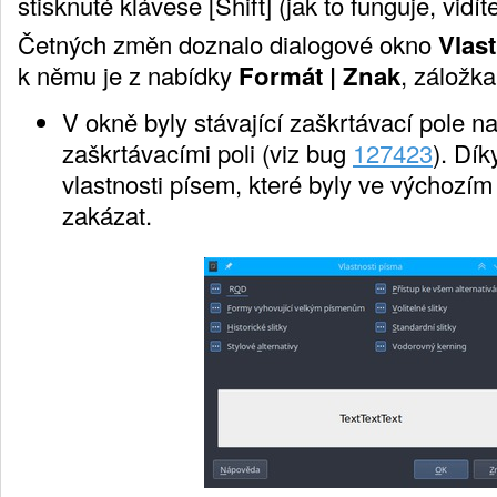
stisknuté klávese [Shift] (jak to funguje, vidí
Četných změn doznalo dialogové okno
Vlas
k němu je z nabídky
Formát | Znak
, záložk
V okně byly stávající zaškrtávací pole n
zaškrtávacími poli (viz bug
127423
). Dí
vlastnosti písem, které byly ve výchozím
zakázat.