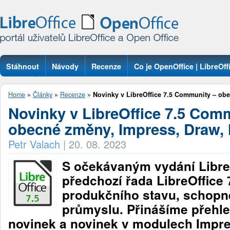
Stáhnout
Návody
Recenze
Co je OpenOffice | LibreOff
Otázky
Home
»
Články
»
Recenze
»
Novinky v LibreOffice 7.5 Community – obe
Novinky v LibreOffice 7.5 Com
obecné změny, Impress, Draw,
Petr Valach
|
20. 08. 2023
S očekávaným vydání LibreO
předchozí řada LibreOffice
produkčního stavu, schopn
průmyslu. Přinášíme přehl
novinek a novinek v modulech Impr