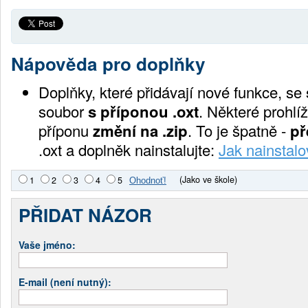
Nápověda pro doplňky
Doplňky, které přidávají nové funkce, se
soubor
s příponou .oxt
. Některé prohlíž
příponu
změní na .zip
. To je špatně -
př
.oxt a doplněk nainstalujte:
Jak nainstalo
(Jako ve škole)
1
2
3
4
5
PŘIDAT NÁZOR
Vaše jméno:
E-mail (není nutný):