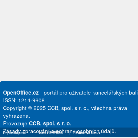
- portál pro uživatele kancelářských bal
OpenOffice.cz
ISSN: 1214-9608
Copyright © 2025 CCB, spol. s r. o., všechna práva
vyhrazena.
Provozuje
CCB, spol. s r. o.
Zásady zpracování a ochrany osobních údajů.
Doporučujeme
Linux EXPRES
|
Mandriva Linux