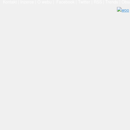
Kontakt
|
Inzerce
|
O webu
|
Facebook
|
Twitter
|
RSS
|
Trends
|
Obs