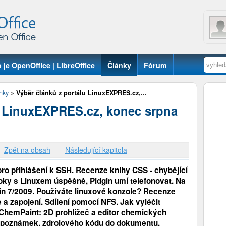
 je OpenOffice | LibreOffice
Články
Fórum
nky
»
Výběr článků z portálu LinuxEXPRES.cz,...
u LinuxEXPRES.cz, konec srpna
Zpět na obsah
Následující kapitola
 pro přihlášení k SSH. Recenze knihy CSS - chybějící
oky s Linuxem úspěšně, Pidgin umí telefonovat. Na
n 7/2009. Používáte linuxové konzole? Recenze
 a zapojení. Sdílení pomocí NFS. Jak vyléčit
hemPaint: 2D prohlížeč a editor chemických
, poznámek, zdrojového kódu do dokumentu.