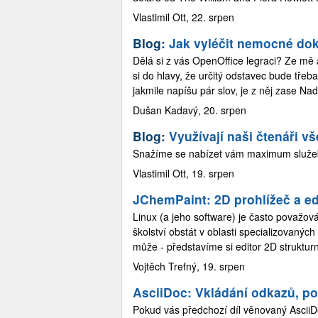
Vlastimil Ott, 22. srpen
Blog:
Jak vyléčit nemocné do
Dělá si z vás OpenOffice legraci? Ze mě
si do hlavy, že určitý odstavec bude třeba
jakmile napíšu pár slov, je z něj zase Na
Dušan Kadavý, 20. srpen
Blog:
Využívají naši čtenáři v
Snažíme se nabízet vám maximum služeb a
Vlastimil Ott, 19. srpen
JChemPaint: 2D prohlížeč a e
Linux (a jeho software) je často považov
školství obstát v oblasti specializovaný
může - představíme si editor 2D struktur
Vojtěch Trefný, 19. srpen
AsciiDoc: Vkládání odkazů, 
Pokud vás předchozí díl věnovaný AsciiDo