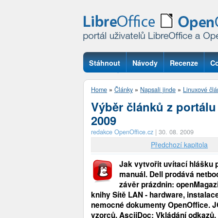
Stáhnout
Návody
Recenze
Co
Otázky
Home
»
Články
»
Napsali jinde
»
Linuxové člá
Výběr článků z portál
2009
redakce OpenOffice.cz
|
30. 08. 2009
Předchozí kapitola
Jak vytvořit uvítací hlášku
manuál. Dell prodává netbo
závěr prázdnin: openMagazi
knihy Sítě LAN - hardware, instalace
nemocné dokumenty OpenOffice. JC
vzorců. AsciiDoc: Vkládání odkazů