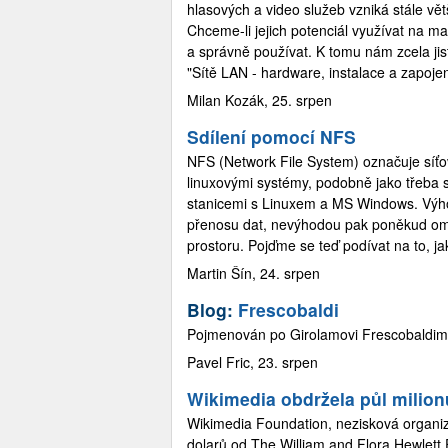
hlasových a video služeb vzniká stále větš
Chceme-li jejich potenciál využívat na 
a správně používat. K tomu nám zcela ji
"Sítě LAN - hardware, instalace a zapojen
Milan Kozák, 25. srpen
Sdílení pomocí NFS
NFS (Network File System) označuje síťo
linuxovými systémy, podobně jako třeba 
stanicemi s Linuxem a MS Windows. Výhod
přenosu dat, nevýhodou pak poněkud om
prostoru. Pojďme se teď podívat na to, j
Martin Šín, 24. srpen
Blog:
Frescobaldi
Pojmenován po Girolamovi Frescobaldim
Pavel Fric, 23. srpen
Wikimedia obdržela půl milion
Wikimedia Foundation, nezisková organiz
dolarů od The William and Flora Hewlett