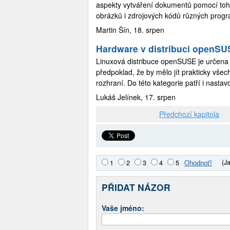
aspekty vytváření dokumentů pomocí toh
obrázků i zdrojových kódů různých progr
Martin Šín, 18. srpen
Hardware v distribuci openSUS
Linuxová distribuce openSUSE je určena 
předpoklad, že by mělo jít prakticky vše
rozhraní. Do této kategorie patří i nasta
Lukáš Jelínek, 17. srpen
Předchozí kapitola
(J
1
2
3
4
5
PŘIDAT NÁZOR
Vaše jméno: