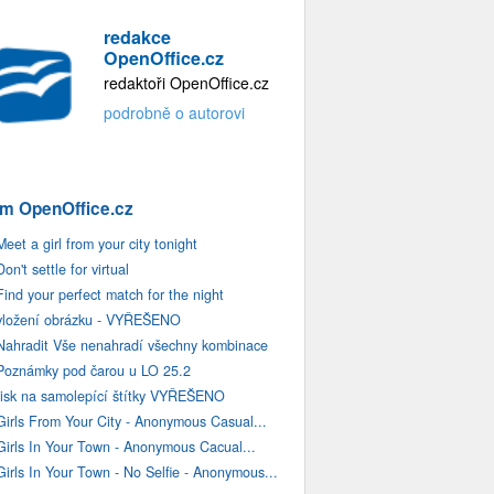
redakce
OpenOffice.cz
redaktoři OpenOffice.cz
podrobně o autorovi
m OpenOffice.cz
Meet a girl from your city tonight
Don't settle for virtual
Find your perfect match for the night
vložení obrázku - VYŘEŠENO
Nahradit Vše nenahradí všechny kombinace
Poznámky pod čarou u LO 25.2
tisk na samolepící štítky VYŘEŠENO
Girls From Your City - Anonymous Casual...
Girls In Your Town - Anonymous Cacual...
Girls In Your Town - No Selfie - Anonymous...