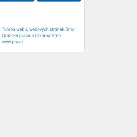
Tvorba webu, webových stránek Brno
Grafické práce a tiskárna Brno
www.piw.cz