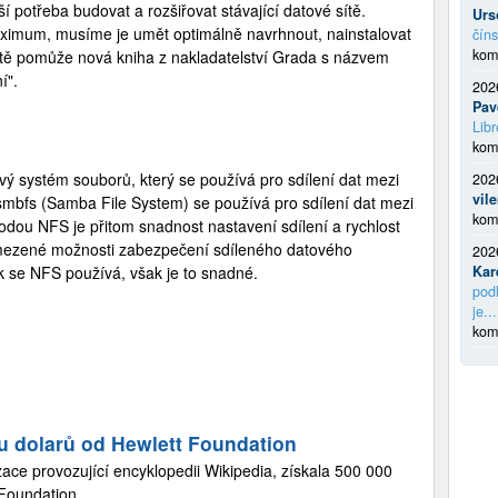
í potřeba budovat a rozšiřovat stávající datové sítě.
Urs
maximum, musíme je umět optimálně navrhnout, nainstalovat
číns
kom
stě pomůže nová kniha z nakladatelství Grada s názvem
í".
202
Pav
Libr
kom
vý systém souborů, který se používá pro sdílení dat mezi
202
vil
smbfs (Samba File System) se používá pro sdílení dat mezi
kom
ou NFS je přitom snadnost nastavení sdílení a rychlost
ezené možnosti zabezpečení sdíleného datového
202
ak se NFS používá, však je to snadné.
Kar
podl
je...
kom
u dolarů od Hewlett Foundation
ace provozující encyklopedii Wikipedia, získala 500 000
 Foundation.