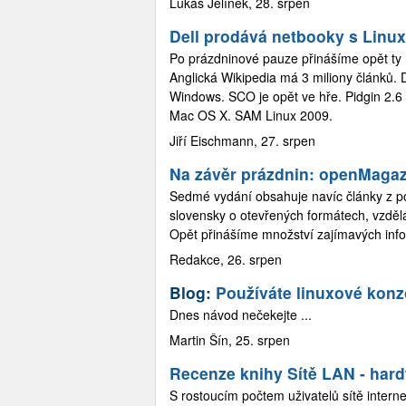
Lukáš Jelínek, 28. srpen
Dell prodává netbooky s Linu
Po prázdninové pauze přinášíme opět ty n
Anglická Wikipedia má 3 miliony článků. 
Windows. SCO je opět ve hře. Pidgin 2.6 
Mac OS X. SAM Linux 2009.
Jiří Eischmann, 27. srpen
Na závěr prázdnin: openMagaz
Sedmé vydání obsahuje navíc články z por
slovensky o otevřených formátech, vzdě
Opět přinášíme množství zajímavých info
Redakce, 26. srpen
Blog:
Používáte linuxové konz
Dnes návod nečekejte ...
Martin Šín, 25. srpen
Recenze knihy Sítě LAN - hard
S rostoucím počtem uživatelů sítě interne