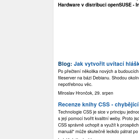
Hardware v distribuci openSUSE - I
Blog:
Jak vytvořit uvítací hlá
Po přečtení několika nových a budoucíc
fileserver na bázi Debianu. Shodou okoln
nepotřebnou věc.
Miroslav Hrončok, 29. srpen
Recenze knihy CSS - chybějíc
Technologie CSS je sice v principu jedno
s její pomocí tvořit kvalitní weby. Proto 
CSS správně uchopit a využít k prospěch
manuál" může skutečně leckdo pátrat po i