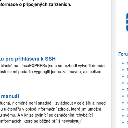
nformace o připojených zařízeních.
Foru
šku pro přihlášení k SSH
h článků na LinuxEXPRESu jsem se rozhodl vytvořit domácí
ostí se mi podařilo vygooglit jednu zajímavou, ale celkem
í manuál
duchá, nicméně není snadné ji zvládnout v celé šíři a ihned
jsou u čtenářů v oblibě informační zdroje, které jim umožní
u svému. A v knize pyšnící se označením "chybějící
nformacích, které se běžně příliš nevyskytují.