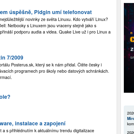
xem úspěšně, Pidgin umí telefonovat
ejdůležitější novinky ze světa Linuxu. Kdo vytváří Linux?
Dell: Netbooky s Linuxem jsou vraceny stejně jako s
přináší podporu audia a videa. Quake Live už i pro Linux a
in 7/2009
tálu Posterus.sk, který se k nám přidal. Čtěte česky i
lávacích programech pro školy nebo datových schránkách.
rmací.
ole?
202
Mir
ware, instalace a zapojení
kom
t a s přihlédnutím k aktuálnímu trendu digitalizace
202