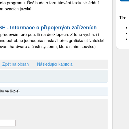
oto programu. Řeč bude o formátování textu, vkládání
amovacích jazyků.
Tip:
E - Informace o připojených zařízeních
především pro použití na desktopech. Z toho vychází i
chno potřebné jednoduše nastavit přes grafické uživatelské
vování hardwaru a částí systému, které s ním souvisejí.
Zpět na obsah
Následující kapitola
ako ve škole)