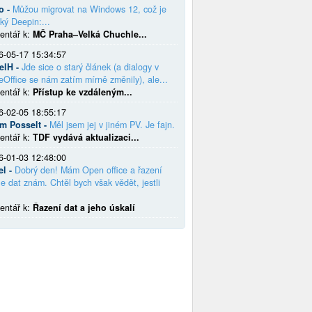
o -
Můžou migrovat na Windows 12, což je
ký Deepin:...
entář k:
MČ Praha–Velká Chuchle...
6-05-17 15:34:57
elH -
Jde sice o starý článek (a dialogy v
eOffice se nám zatím mírně změnily), ale...
entář k:
Přístup ke vzdáleným...
6-02-05 18:55:17
em Posselt -
Měl jsem jej v jiném PV. Je fajn.
entář k:
TDF vydává aktualizaci...
6-01-03 12:48:00
el -
Dobrý den! Mám Open office a řazení
e dat znám. Chtěl bych však vědět, jestli
entář k:
Řazení dat a jeho úskalí