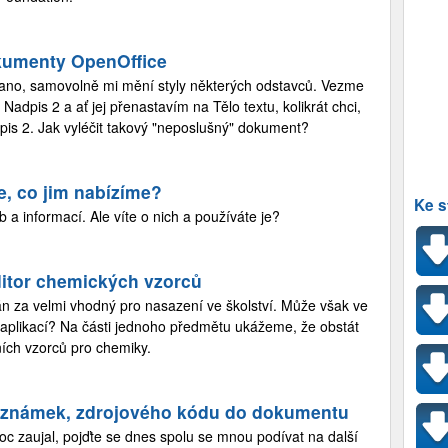
kumenty OpenOffice
 ano, samovolně mi mění styly některých odstavců. Vezme
 Nadpis 2 a ať jej přenastavím na Tělo textu, kolikrát chci,
dpis 2. Jak vyléčit takový "neposlušný" dokument?
še, co jim nabízíme?
Ke s
 informací. Ale víte o nich a používáte je?
ditor chemických vzorců
án za velmi vhodný pro nasazení ve školství. Může však ve
ch aplikací? Na části jednoho předmětu ukážeme, že obstát
ních vzorců pro chemiky.
poznámek, zdrojového kódu do dokumentu
c zaujal, pojďte se dnes spolu se mnou podívat na další