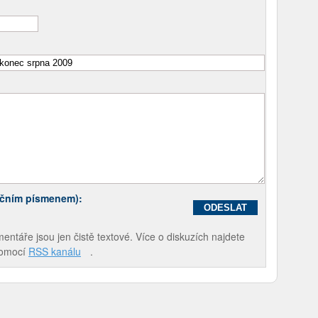
ečním písmenem):
táře jsou jen čistě textové. Více o diskuzích najdete
pomocí
RSS kanálu
.