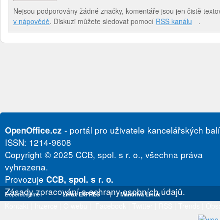
Nejsou podporovány žádné značky, komentáře jsou jen čistě textov
v nápovědě
. Diskuzi můžete sledovat pomocí
RSS kanálu
.
- portál pro uživatele kancelářských bal
OpenOffice.cz
ISSN: 1214-9608
Copyright © 2025 CCB, spol. s r. o., všechna práva
vyhrazena.
Provozuje
CCB, spol. s r. o.
Zásady zpracování a ochrany osobních údajů.
Doporučujeme
Linux EXPRES
|
Mandriva Linux
Kontakt
|
Inzerce
|
O webu
|
Facebook
|
Twitter
|
RSS
|
Trends
|
Obs