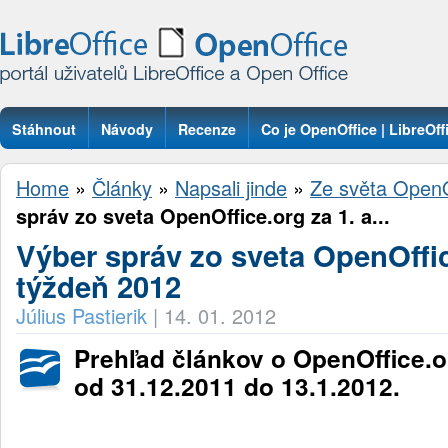
Stáhnout
Návody
Recenze
Co je OpenOffice | LibreOff
Otázky
Home
»
Články
»
Napsali jinde
»
Ze světa OpenO
správ zo sveta OpenOffice.org za 1. a...
Výber správ zo sveta OpenOffice
týždeň 2012
Július Pastierik
|
14. 01. 2012
Prehľad článkov o OpenOffice.or
od 31.12.2011 do 13.1.2012.