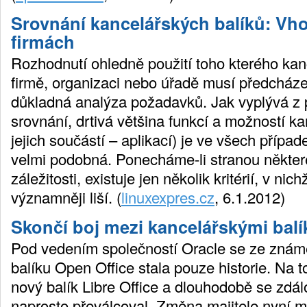
Srovnání kancelářských balíků: Vho
firmách
Rozhodnutí ohledně použití toho kterého kan
firmě, organizaci nebo úřadě musí předcháze
důkladná analýza požadavků. Jak vyplývá z
srovnání, drtivá většina funkcí a možností ka
jejich součástí – aplikací) je ve všech příp
velmi podobná. Ponecháme-li stranou někter
záležitosti, existuje jen několik kritérií, v nich
významněji liší. (
linuxexpres.cz
, 6.1.2012)
Skončí boj mezi kancelářskými balí
Pod vedením společností Oracle se ze zná
balíku Open Office stala pouze historie. Na t
nový balík Libre Office a dlouhodobě se zdá
naprosto převálcoval. Změna majitele nyní mů