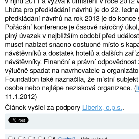
v říjnu 2011 a výzva k umístění v roce 2012 v
Lhůta pro předkládání návrhů je do 22. ledna
předkládání návrhů na rok 2013 je do konce 
Pořádání konference je časově náročný úkol,
plný úvazek v nejbližším období před událost
muset nabízet snadno dostupné místo s kapa
návštěvníků a dostatek hotelů a dalších zaří
návštěvníky. Finanční a právní odpovědnost 
výlučně spadat na navrhovatele a organizát
Foundation také naznačila, že místní subjek
osoba nebo nejlépe nezisková organizace. (
11.1.2012)
Článok vyšiel za podpory
Liberix, o.p.s.
.
(Jako ve škole)
1
2
3
4
5