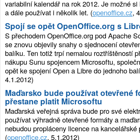
variabilní kalendář na rok 2012. Je možné si 
a dále používat i několik let. (
openoffice.cz
, 
Spojí se opět OpenOffice.org s Libr
S přechodem OpenOffice.org pod Apache So
se znovu objevily snahy o sjednocení otevř
balíku. Ten totiž trpí nemalou roztříštěností
nákupu Sunu spojencem Microsoftu, společn
opět ke spojení Open a Libre do jednoho balí
4.1.2012)
Maďarsko bude používat otevřené f
přestane platit Microsoftu
Maďarská veřejná správa bude pro své elek
používat výhradně otevřené formáty a maďar
nebudou propláceny licence na kancelářské 
(
openoffice.cz
, 5.1.2012)