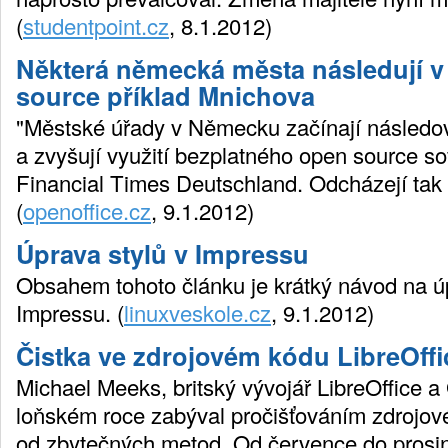
(
studentpoint.cz
, 8.1.2012)
Některá německá města následují v
source příklad Mnichova
"Městské úřady v Německu začínají následov
a zvyšují využití bezplatného open source so
Financial Times Deutschland. Odcházejí tak 
(
openoffice.cz
, 9.1.2012)
Úprava stylů v Impressu
Obsahem tohoto článku je krátký návod na úp
Impressu. (
linuxveskole.cz
, 9.1.2012)
Čistka ve zdrojovém kódu LibreOffi
Michael Meeks, britský vývojář LibreOffice
loňském roce zabýval pročišťováním zdrojov
od zbytečných metod. Od července do prosin