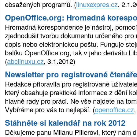
obsažených programů. (
linuxexpres.cz
, 2.1.
OpenOffice.org: Hromadná koresp
Hromadná korespondence je nástroj, pomocí 
zjednodušit tvorbu dokumentu určeného pro 
dopis nebo elektronickou poštu. Funguje ste
balíku OpenOffice.org, tak v jeho derivátu Lib
(
abclinuxu.cz
, 3.1.2012)
Newsletter pro registrované čtenář
Redakce připravila pro registrované uživatele
který obsahuje praktické informace z dění k
hlavně rady pro práci. Ne vše najdete na t
Vybíráme pro vás to nejlepší. (
openoffice.cz
,
Stáhněte si kalendář na rok 2012
Děkujeme panu Milanu Pillerovi, který nám d