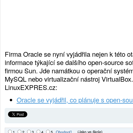
Firma Oracle se nyní vyjádřila nejen k této ot
informace týkající se dalšího open-source s
firmou Sun. Jde namátkou o operační systém
MySQL nebo virtualizační nástroj VirtualBox
LinuxEXPRES.cz:
Oracle se vyjádřil, co plánuje s open-so
(Jako ve škole)
1
2
3
4
5