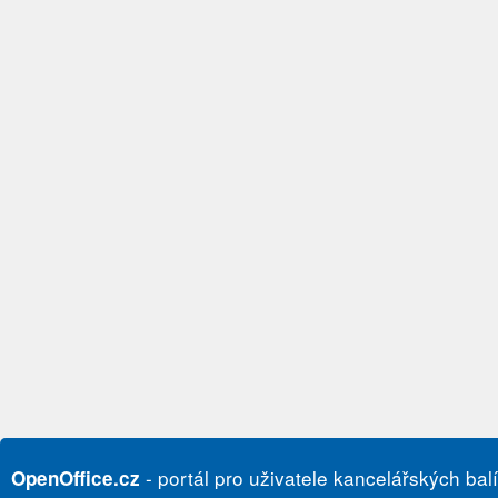
- portál pro uživatele kancelářských bal
OpenOffice.cz