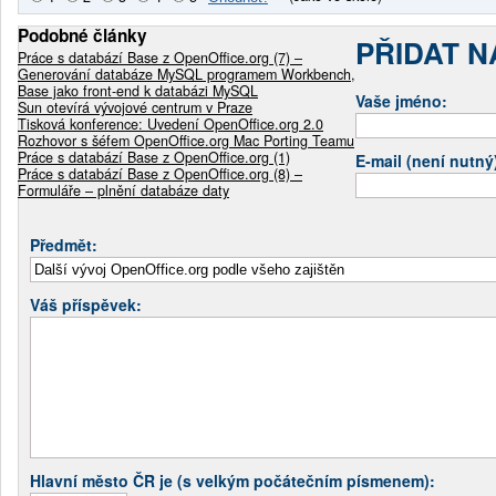
Podobné články
PŘIDAT 
Práce s databází Base z OpenOffice.org (7) –
Generování databáze MySQL programem Workbench,
Base jako front-end k databázi MySQL
Vaše jméno:
Sun otevírá vývojové centrum v Praze
Tisková konference: Uvedení OpenOffice.org 2.0
Rozhovor s šéfem OpenOffice.org Mac Porting Teamu
Práce s databází Base z OpenOffice.org (1)
E-mail (není nutný
Práce s databází Base z OpenOffice.org (8) –
Formuláře – plnění databáze daty
Předmět:
Váš příspěvek:
Hlavní město ČR je (s velkým počátečním písmenem):