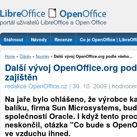
Stáhnout
Návody
Recenze
Co je OpenOffice | LibreOff
Otázky
Home
»
Články
»
Novinky
»
Další vývoj OpenOffice.org podle všeho...
Další vývoj OpenOffice.org po
zajištěn
redakce OpenOffice.cz
|
30. 10. 2009
|
hodnocen
Na jaře bylo ohlášeno, že výrobce 
balíku, firma Sun Microsystems, bud
společností Oracle. I když tento pro
neskončil, otázka "Co bude s OpenOf
ve vzduchu ihned.