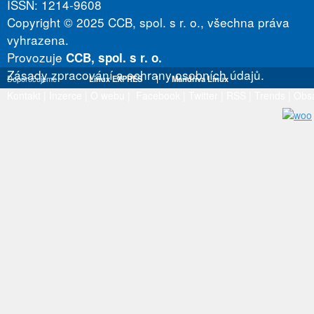
ISSN: 1214-9608
Copyright © 2025 CCB, spol. s r. o., všechna práva
vyhrazena.
Provozuje
CCB, spol. s r. o.
Zásady zpracování a ochrany osobních údajů.
Doporučujeme
Linux EXPRES
|
Mandriva Linux
Kontakt
|
Inzerce
|
O webu
|
Facebook
|
Twitter
|
RSS
|
Trends
|
Obs