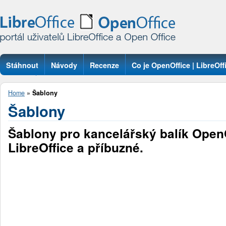
Stáhnout
Návody
Recenze
Co je OpenOffice | LibreOff
Otázky
Home
»
Šablony
Šablony
Šablony pro kancelářský balík OpenO
LibreOffice a příbuzné.