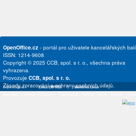
- portál pro uživatele kancelářských bal
OpenOffice.cz
ISSN: 1214-9608
Copyright © 2025 CCB, spol. s r. o., všechna práva
vyhrazena.
Provozuje
CCB, spol. s r. o.
Zásady zpracování a ochrany osobních údajů.
Doporučujeme
Linux EXPRES
|
Mandriva Linux
Kontakt
|
Inzerce
|
O webu
|
Facebook
|
Twitter
|
RSS
|
Trends
|
Obs