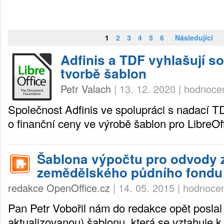
1
2
3
4
5
6
Následující
Adfinis a TDF vyhlašují so
tvorbě šablon
Petr Valach
|
13. 12. 2020
|
hodnocen
Společnost Adfinis ve spolupráci s nadací T
o finanční ceny ve výrobě šablon pro LibreOff
Šablona výpočtu pro odvody 
zemědělského půdního fondu
redakce OpenOffice.cz
|
14. 05. 2015
|
hodnocen
Pan Petr Vobořil nám do redakce opět poslal
aktualizovanou) šablonu, která se vztahuje