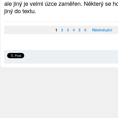
ale jiný je velmi úzce zaměřen. Některý se ho
jiný do textu.
1
2
3
4
5
6
Následující