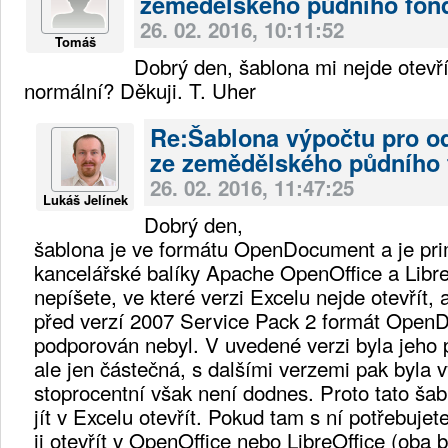
zemědělského půdního fon
26. 02. 2016, 10:11:52
Tomáš
Dobrý den, šablona mi nejde otevří
normální? Děkuji. T. Uher
Re:Šablona výpočtu pro o
ze zemědělského půdního
26. 02. 2016, 11:47:25
Lukáš Jelínek
Dobrý den,
šablona je ve formátu OpenDocument a je pri
kancelářské balíky Apache OpenOffice a Libre
nepíšete, ve které verzi Excelu nejde otevřít, 
před verzí 2007 Service Pack 2 formát Open
podporován nebyl. V uvedené verzi byla jeho
ale jen částečná, s dalšími verzemi pak byla 
stoprocentní však není dodnes. Proto tato š
jít v Excelu otevřít. Pokud tam s ní potřebujet
ji otevřít v OpenOffice nebo LibreOffice (oba 