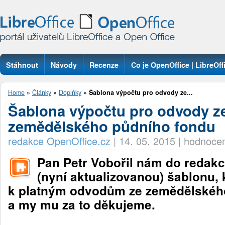
Stáhnout
Návody
Recenze
Co je OpenOffice | LibreOff
Otázky
Home
»
Články
»
Doplňky
»
Šablona výpočtu pro odvody ze...
Šablona výpočtu pro odvody z
zemědělského půdního fondu
redakce OpenOffice.cz
|
14. 05. 2015
|
hodnocen
Pan Petr Vobořil nám do redakc
(nyní aktualizovanou) šablonu, 
k platným odvodům ze zemědělskéh
a my mu za to děkujeme.