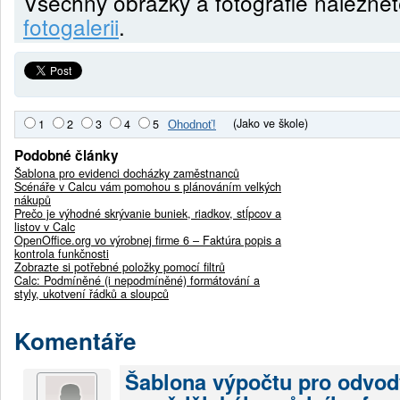
Všechny obrázky a fotografie nalezne
fotogalerii
.
(Jako ve škole)
1
2
3
4
5
Podobné články
Šablona pro evidenci docházky zaměstnanců
Scénáře v Calcu vám pomohou s plánováním velkých
nákupů
Prečo je výhodné skrývanie buniek, riadkov, stĺpcov a
listov v Calc
OpenOffice.org vo výrobnej firme 6 – Faktúra popis a
kontrola funkčnosti
Zobrazte si potřebné položky pomocí filtrů
Calc: Podmíněné (i nepodmíněné) formátování a
styly, ukotvení řádků a sloupců
Komentáře
Šablona výpočtu pro odvod