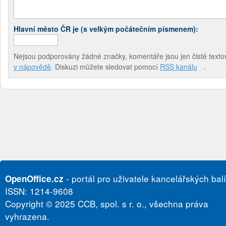
Hlavní město ČR je (s velkým počátečním písmenem):
Nejsou podporovány žádné značky, komentáře jsou jen čistě textov
v nápovědě
. Diskuzi můžete sledovat pomocí
RSS kanálu
.
- portál pro uživatele kancelářských bal
OpenOffice.cz
ISSN: 1214-9608
Copyright © 2025 CCB, spol. s r. o., všechna práva
vyhrazena.