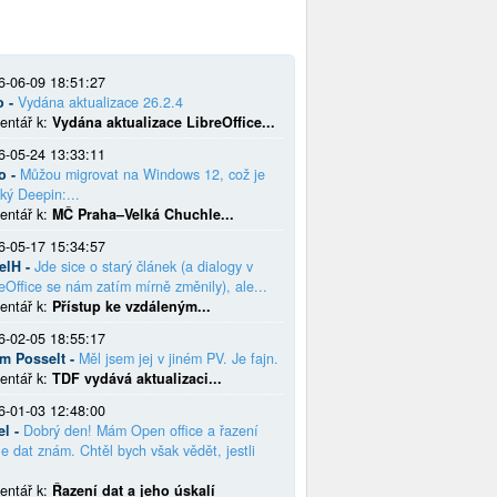
6-06-09 18:51:27
o -
Vydána aktualizace 26.2.4
entář k:
Vydána aktualizace LibreOffice...
6-05-24 13:33:11
o -
Můžou migrovat na Windows 12, což je
ký Deepin:...
entář k:
MČ Praha–Velká Chuchle...
6-05-17 15:34:57
elH -
Jde sice o starý článek (a dialogy v
eOffice se nám zatím mírně změnily), ale...
entář k:
Přístup ke vzdáleným...
6-02-05 18:55:17
em Posselt -
Měl jsem jej v jiném PV. Je fajn.
entář k:
TDF vydává aktualizaci...
6-01-03 12:48:00
el -
Dobrý den! Mám Open office a řazení
e dat znám. Chtěl bych však vědět, jestli
entář k:
Řazení dat a jeho úskalí