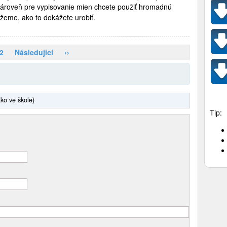
zároveň pre vypisovanie mien chcete použiť hromadnú
žeme, ako to dokážete urobiť.
2
Následující
››
ako ve škole)
Tip: