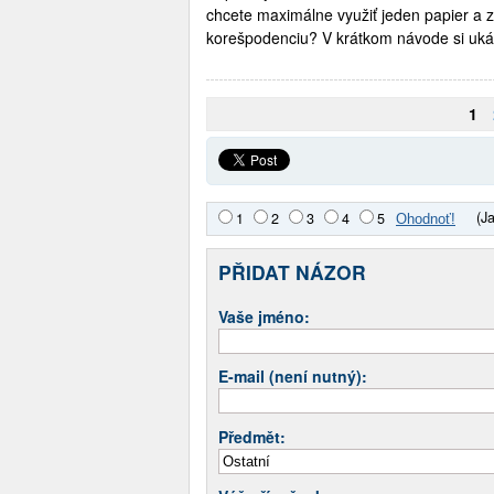
chcete maximálne využiť jeden papier a 
korešpodenciu? V krátkom návode si uká
1
(J
1
2
3
4
5
PŘIDAT NÁZOR
Vaše jméno:
E-mail (není nutný):
Předmět: