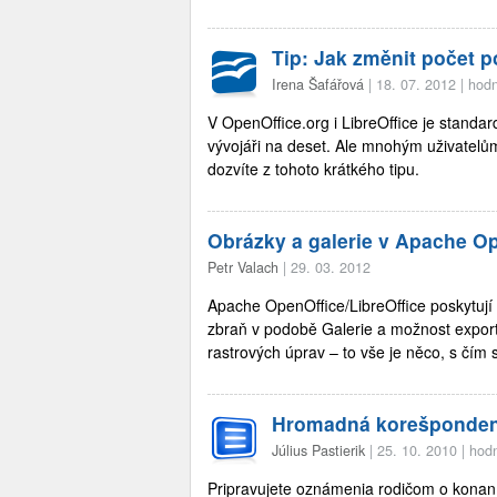
Tip: Jak změnit počet 
Irena Šafářová
|
18. 07. 2012
|
hodn
V OpenOffice.org i LibreOffice je stand
vývojáři na deset. Ale mnohým uživatelům
dozvíte z tohoto krátkého tipu.
Obrázky a galerie v Apache Op
Petr Valach
|
29. 03. 2012
Apache OpenOffice/LibreOffice poskytují
zbraň v podobě Galerie a možnost export
rastrových úprav – to vše je něco, s čím
Hromadná korešpondenci
Július Pastierik
|
25. 10. 2010
|
hodn
Pripravujete oznámenia rodičom o konaní 