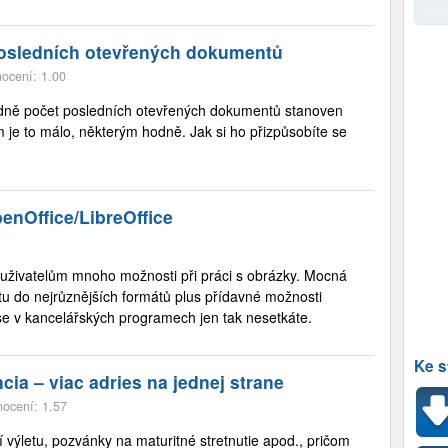
posledních otevřených dokumentů
ocení: 1.00
ardně počet posledních otevřených dokumentů stanoven
 je to málo, některým hodně. Jak si ho přizpůsobíte se
enOffice/LibreOffice
 uživatelům mnoho možnosti při práci s obrázky. Mocná
u do nejrůznějších formátů plus přídavné možnosti
 se v kancelářských programech jen tak nesetkáte.
Ke s
a – viac adries na jednej strane
ocení: 1.57
výletu, pozvánky na maturitné stretnutie apod., pričom