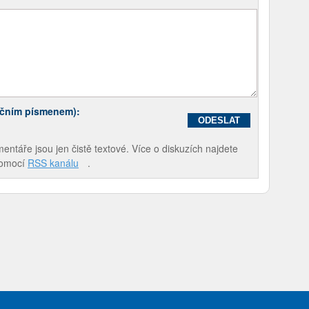
ečním písmenem):
táře jsou jen čistě textové. Více o diskuzích najdete
pomocí
RSS kanálu
.