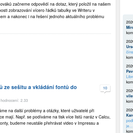
pšováků začneme odpovědí na dotaz, který položil na našem
nosti zobrazování vícero řádků tabulky ve Writeru v
em a nakonec i na řešení jednoho aktuálního problému
202
Mir
kom
202
Urs
číns
kom
202
Pav
Libr
kom
tů ze sešitu a vkládání fontů do
10
202
vil
|
hodnocení: 2.33
kom
202
me na další problémy a otázky, které uživatelé při
Kar
e mají. Např. se podíváme na tisk více listů naráz v Calcu,
podl
onty, budeme neustále přehrávat video v Impressu a
je...
kom