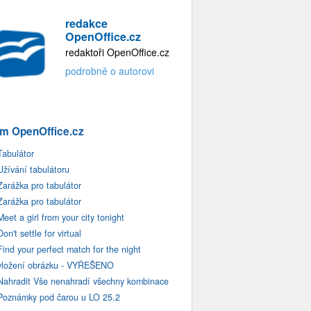
redakce
OpenOffice.cz
redaktoři OpenOffice.cz
podrobně o autorovi
m OpenOffice.cz
Tabulátor
Užívání tabulátoru
Zarážka pro tabulátor
Zarážka pro tabulátor
Meet a girl from your city tonight
Don't settle for virtual
Find your perfect match for the night
vložení obrázku - VYŘEŠENO
Nahradit Vše nenahradí všechny kombinace
Poznámky pod čarou u LO 25.2