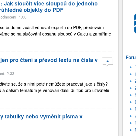
e: Jak sloučit více sloupců do jednoho
průhledné objekty do PDF
hodnocení: 1.00
ků se budeme zčásti věnovat exportu do PDF, především
íváme se na slučování obsahu sloupců v Calcu a zamíříme
Foru
jen pro čtení a převod textu na čísla v
4
ní: 2.33
 divíte se, že s nimi poté nemůžete pracovat jako s čísly?
 a dalším tématům je věnován další díl tipů pro uživatele
y tabulky nebo vyměnit písma v