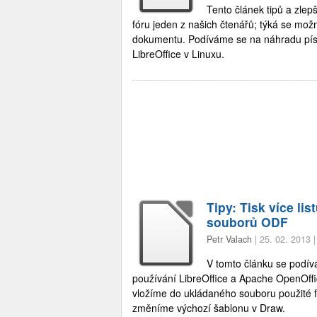
Tento článek tipů a zle
fóru jeden z našich čtenářů; týká se mož
dokumentu. Podíváme se na náhradu pís
LibreOffice v Linuxu.
Tipy: Tisk více lis
souborů ODF
Petr Valach
|
25. 02. 2013
V tomto článku se podívá
používání LibreOffice a Apache OpenOffic
vložíme do ukládaného souboru použité f
změníme výchozí šablonu v Draw.