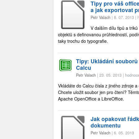
Tipy pro váš offic
a jak exportovat 
Petr Valach
|
8. 07. 2013
|
V dalším dílu tipů a tri
objektů s definovanou průhledností, pod
taky trochu do typografie.
Tipy: Ukládání souborů 
Calcu
Petr Valach
|
23. 05. 2013
|
hodnoce
Vkládáte do Calcu čísla z jiného zdroje a
Chcete uložit soubor jen pro čtení? Těmto
Apache OpenOffice a LibreOffice.
Jak opakovat řádk
dokumentu
Petr Valach
|
6. 05. 2013