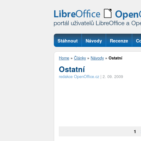
Stáhnout
Návody
Recenze
Co
Otázky
Home
»
Články
»
Návody
»
Ostatní
Ostatní
redakce OpenOffice.cz
|
2. 09. 2009
1