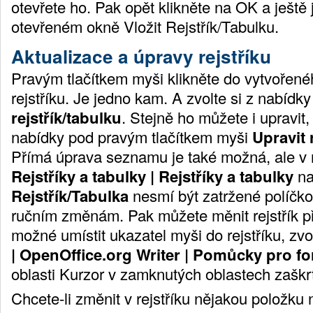
otevřete ho. Pak opět klikněte na OK a ještě
otevřeném okně Vložit Rejstřík/Tabulku.
Aktualizace a úpravy rejstříku
Pravým tlačítkem myši klikněte do vytvořen
rejstříku. Je jedno kam. A zvolte si z nabídk
rejstřík/tabulku
. Stejně ho můžete i upravit, 
nabídky pod pravým tlačítkem myši
Upravit 
Přímá úprava seznamu je také možná, ale v
Rejstříky a tabulky | Rejstříky a tabulky
na
Rejstřík/Tabulka
nesmí být zatržené políčko
ručním změnám. Pak můžete měnit rejstřík p
možné umístit ukazatel myši do rejstříku, zv
| OpenOffice.org Writer | Pomůcky pro f
oblasti Kurzor v zamknutých oblastech zaškr
Chcete-li změnit v rejstříku nějakou položku 