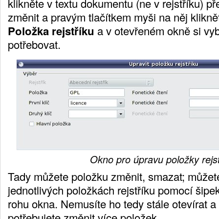
klikněte v textu dokumentu (ne v rejstříku) př
změnit a pravým tlačítkem myši na něj klikn
Položka rejstříku
a v otevřeném okně si vyb
potřebovat.
Okno pro úpravu položky rejs
Tady můžete položku změnit, smazat; můžet
jednotlivých položkách rejstříku pomocí šip
rohu okna. Nemusíte ho tedy stále otevírat a
potřebujete změnit více položek.