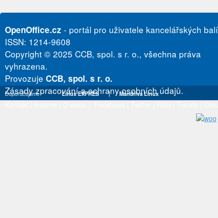
- portál pro uživatele kancelářských bal
OpenOffice.cz
ISSN: 1214-9608
Copyright © 2025 CCB, spol. s r. o., všechna práva
vyhrazena.
Provozuje
CCB, spol. s r. o.
Zásady zpracování a ochrany osobních údajů.
Doporučujeme
Linux EXPRES
|
Mandriva Linux
Kontakt
|
Inzerce
|
O webu
|
Facebook
|
Twitter
|
RSS
|
Trends
|
Obs