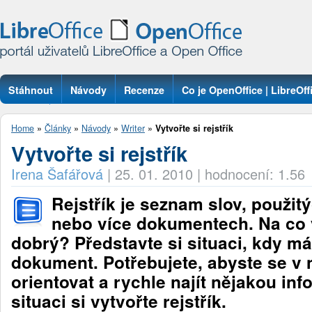
Stáhnout
Návody
Recenze
Co je OpenOffice | LibreOff
Otázky
Home
»
Články
»
Návody
»
Writer
»
Vytvořte si rejstřík
Vytvořte si rejstřík
Irena Šafářová
|
25. 01. 2010
|
hodnocení: 1.56
Rejstřík je seznam slov, použit
nebo více dokumentech. Na co
dobrý? Představte si situaci, kdy má
dokument. Potřebujete, abyste se v
orientovat a rychle najít nějakou inf
situaci si vytvořte rejstřík.