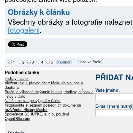
Obrázky k článku
Všechny obrázky a fotografie nalezne
fotogalerii
.
(Jako ve škole)
1
2
3
4
5
Podobné články
PŘIDAT 
History master
Vložení textu, převod dat z řádku do sloupce a
duplicita
Vaše jméno:
Prečo je výhodné skrývanie buniek, riadkov, stĺpcov a
listov v Calc
Naučte se sloupcový graf v Calcu
Přizpůsobte si seznam posledních dokumentů
E-mail (není nutný
rozšířením History Master
Společnost SCHUPKE, s. r. o. používá
OpenOffice.org
Předmět: