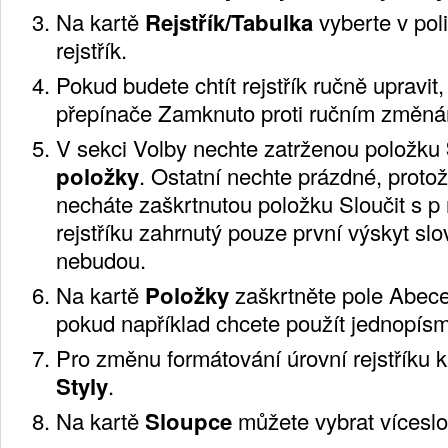
Na kartě
Rejstřík/Tabulka
vyberte v p
ol
rejstřík.
Pokud budete chtít rejstřík ručně upravit,
přepínače Zamknuto proti ručním změn
V sekci Volby nechte zatrženou položku
položky
. Ostatní nechte prázdné, proto
necháte zaškrtnutou položku Sloučit s p
rejstříku zahrnutý pouze první výskyt slov
nebudou.
Na kartě
Položky
zaškrtněte pole
Abece
pokud například chcete použít jednopís
Pro změnu formátování úrovní rejstříku k
Styly
.
Na kartě
Sloupce
můžete vybrat víceslo