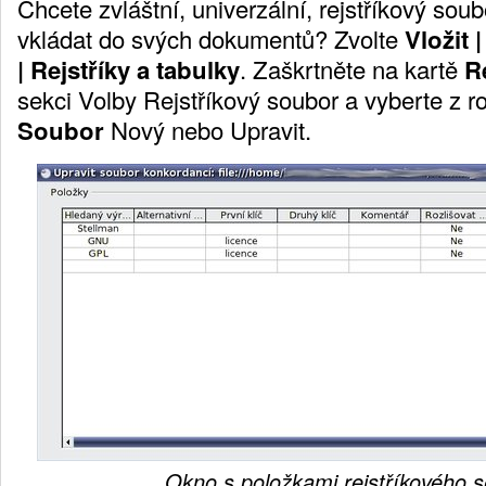
Chcete zvláštní, univerzální, rejstříkový sou
vkládat do svých dokumentů?
Zvolte
Vložit 
| Rejstříky a tabulky
.
Zaškrtněte na kartě
R
sekci Volby Rejstříkový soubor a vyberte z r
Soubor
Nový nebo Upravit.
Okno s položkami rejstříkového