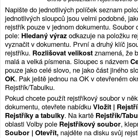
Napište do jednotlivých políček seznam polož
jednotlivých sloupců jsou velmi podobné, jak
rejstřík pouze v jednom dokumentu. Soubor 
pole:
Hledaný výraz
odkazuje na položku rej
vyznačit v dokumentu. První a druhý klíč js
rejstříku.
Rozlišovat velikost
znamená, že b
malá a velká písmena. Sloupec s názvem
Ce
pouze jako celé slovo, ne jako část jiného sl
OK
. Pak ještě jednou na OK v otevřeném okn
Rejstřík/Tabulku.
Pokud chcete použít rejstříkový soubor v ně
dokumentu, otevřete nabídku
Vložit | Rejstř
Rejstříky a tabulky
. Na kartě
Rejstřík/Tab
oblas
ti Volby pole
Rejstříkový soubor
, klep
Soubo
r | Otevřít,
najděte na disku svůj rejs