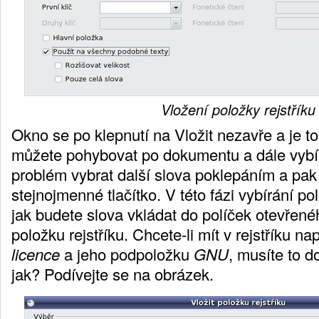
Vložení položky rejstříku
Okno se po klepnutí na Vložit nezavře a je t
můžete pohybovat po dokumentu a dále vybír
problém vybrat další slova poklepáním a pak j
stejnojmenné tlačítko. V této fázi vybírání po
jak budete slova vkládat do políček otevřené
položku rejstříku. Chcete-li mít v rejstříku na
licence
a jeho podpoložku
GNU
, musíte to d
jak? Podívejte se na obrázek.