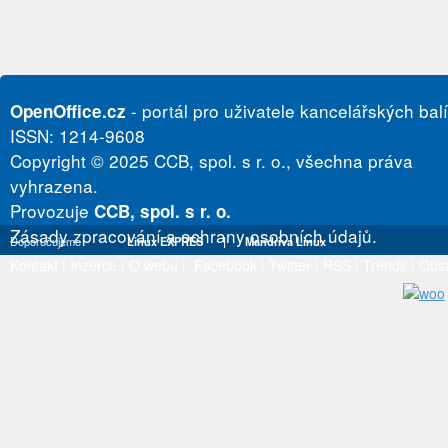
- portál pro uživatele kancelářských bal
OpenOffice.cz
ISSN: 1214-9608
Copyright © 2025 CCB, spol. s r. o., všechna práva
vyhrazena.
Provozuje
CCB, spol. s r. o.
Zásady zpracování a ochrany osobních údajů.
Doporučujeme
Linux EXPRES
|
Mandriva Linux
Kontakt
|
Inzerce
|
O webu
|
Facebook
|
Twitter
|
RSS
|
Trends
|
Obs