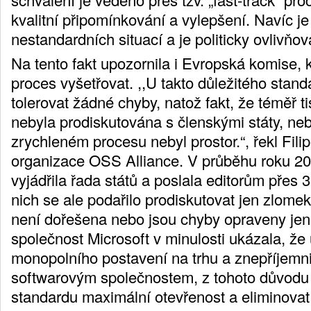
kvalitní připomínkování a vylepšení. Navíc je
nestandardních situací a je politicky ovlivňov
Na tento fakt upozornila i Evropská komise, 
proces vyšetřovat. ,,U takto důležitého stan
tolerovat žádné chyby, natož fakt, že téměř 
nebyla prodiskutována s členskými státy, nebo
zrychleném procesu nebyl prostor.“, řekl Fil
organizace OSS Alliance. V průběhu roku 20
vyjádřila řada států a poslala editorům přes 
nich se ale podařilo prodiskutovat jen zlome
není dořešena nebo jsou chyby opraveny jen
společnost Microsoft v minulosti ukázala, že
monopolního postavení na trhu a znepříjemni
softwarovým společnostem, z tohoto důvodu je
standardu maximální otevřenost a eliminova