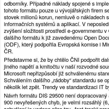
odborníky. Případné náklady spojené s impl
tohoto formátu pouze u vývojářských firem s
stovek milionů korun, nemluvě o nákladech 
informačních systémů a aplikací. V neposled
zvýšení složitosti prostředí e-governmentu v
dalšího formátu k již zavedenému Open Doc
(ODF), který podpořila Evropská komise i Min
ČR.
Představme si, že by chtělo ČNI podpořit da
jiného napětí a kmitočtu v naší rozvodné sou
Microsoft nepřizpůsobí již schválenému st
Schválením dalšího „rádoby“ standardu se 
několik let zpět. Trendy ve standardizaci IT 
Návrh formátu DIS 29500 není dopracovaný a
900 nevyřešených chyb, je velmi rozsáhlý (6,
schválení je vedeno přes tzv. „fast-track“ pr