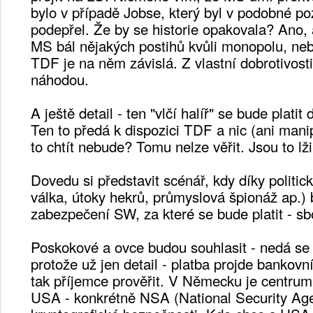
bylo v případě Jobse, který byl v podobné po
podepřel. Že by se historie opakovala? Ano, 
MS bál nějakých postihů kvůli monopolu, neb
TDF je na něm závislá. Z vlastní dobrotivosti
náhodou.
A ještě detail - ten "vlčí halíř" se bude platit
Ten to předá k dispozici TDF a nic (ani mani
to chtít nebude? Tomu nelze věřit. Jsou to lži
Dovedu si představit scénář, kdy díky politick
válka, útoky hekrů, průmyslová špionáž ap.) 
zabezpečení SW, za které se bude platit - 
Poskokové a ovce budou souhlasit - nedá se n
protože už jen detail - platba projde bankov
tak příjemce prověřit. V Německu je centrum
USA - konkrétně NSA (National Security Age