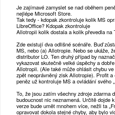
Je zajímavé zamyslet se nad oběhem pen
nejlépe Microsoft Store.
Tak tedy - kdopak zkontroluje kolik MS opr
LibreOffice? Kdopak zkontroluje
Allotropii kolik dostala a kolik převedla n
Zde existují dva odlišné scénáře. Buď zůs
MS, nebo (a) Allotropie. Nebo se ukáže, ž
distributor LO. Ten druhý případ by nazn
vykazovat skutečně velké úspěchy a dobře 
Allotropii. (Ale také může ohlásit chybu v
zpět neoprávněný zisk Allotropie). Profit a
peněz už kontroluje MS a ovládání svého „
To, že jsou zatím všechny zdroje zdarma 
budoucnost nic neznamená. Určitě dojde k
verze bude umět mnohem více, nežli ta „Fr
opravovat dokola stejné chyby, aby bylo vi