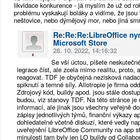
likvidace konkurence - já myslím že už od r
problému vyskakují boláky a vidíme, že jsou 
neštovice, nebo dýmějový mor, nebo jiná sm
Re:Re:Re:LibreOffice nyn
Microsoft Store
28. 10. 2022, 14:16:32
z
Se vší úctou, píšete neskutečné
legrace číst, ale zcela mimo realitu, proto,
reagovat. TDF je obyčejná nezisková nadac
spiknutí a temné síly. Allotropie je firma od
Zdrojový kód, buildy apod. jsou stále dostu
budou, viz stanovy TDF. Na této stránce j
informací, ale jinak jsou všechny veřejně dos
zápisy jednotlivých týmů, finanční výkazy ap
dohledatelné včetně diskuzí, které vedly nap
uveřejnění LibreOffice Community na app s
minulosti tam byly jen LO buildy od Collab