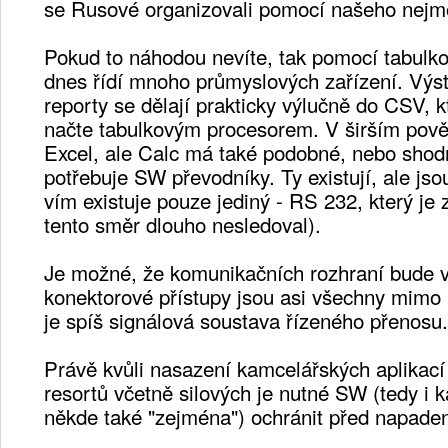
se Rusové organizovali pomocí našeho nejm
Pokud to náhodou nevíte, tak pomocí tabulk
dnes řídí mnoho průmyslových zařízení. Výst
reporty se dělají prakticky výlučně do CSV, 
načte tabulkovým procesorem. V širším pověd
Excel, ale Calc má také podobné, nebo sho
potřebuje SW převodníky. Ty existují, ale jso
vím existuje pouze jediný - RS 232, který je
tento směr dlouho nesledoval).
Je možné, že komunikačních rozhraní bude ví
konektorové přístupy jsou asi všechny mimo 
je spíš signálová soustava řízeného přenosu.
Právě kvůli nasazení kamcelářských aplikací
resortů včetně silových je nutné SW (tedy i 
někde také "zejména") ochránit před napade