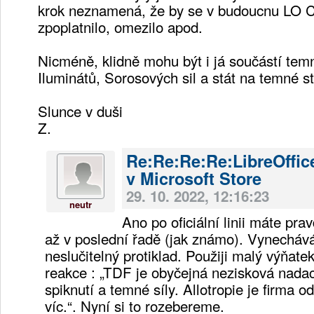
krok neznamená, že by se v budoucnu LO
zpoplatnilo, omezilo apod.
Nicméně, klidně mohu být i já součástí tem
Iluminátů, Sorosových sil a stát na temné str
Slunce v duši
Z.
Re:Re:Re:Re:LibreOffice
v Microsoft Store
29. 10. 2022, 12:16:23
neutr
Ano po oficiální linii máte pra
až v poslední řadě (jak známo). Vynechává
neslučitelný protiklad. Použiji malý výňate
reakce : „TDF je obyčejná nezisková nadac
spiknutí a temné síly. Allotropie je firma 
víc.“. Nyní si to rozebereme.