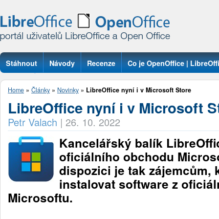
Stáhnout
Návody
Recenze
Co je OpenOffice | LibreOff
Otázky
Home
»
Články
»
Novinky
»
LibreOffice nyní i v Microsoft Store
LibreOffice nyní i v Microsoft S
Petr Valach
|
26. 10. 2022
Kancelářský balík LibreOffi
oficiálního obchodu Microso
dispozici je tak zájemcům, kt
instalovat software z oficiá
Microsoftu.