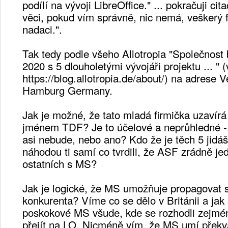
podílí na vývoji LibreOffice." ... pokračuji cita
věci, pokud vím správně, nic nemá, veškerý f
nadaci.".
Tak tedy podle všeho Allotropia "Společnost 
2020 s 5 dlouholetými vývojáři projektu ... " (
https://blog.allotropia.de/about/) na adrese
Hamburg Germany.
Jak je možné, že tato mladá firmička uzavír
jménem TDF? Je to účelové a neprůhledné -
asi nebude, nebo ano? Kdo že je těch 5 jidá
náhodou ti samí co tvrdili, že ASF zrádně je
ostatních s MS?
Jak je logické, že MS umožňuje propagovat 
konkurenta? Víme co se dělo v Británii a jak
poskokové MS všude, kde se rozhodli zejmén
přejít na LO. Nicméně vím, že MS umí překva