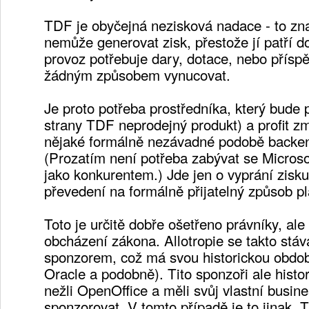
TDF je obyčejná nezisková nadace - to zn
nemůže generovat zisk, přestože jí patří d
provoz potřebuje dary, dotace, nebo přísp
žádným způsobem vynucovat.
Je proto potřeba prostředníka, který bude 
strany TDF neprodejný produkt) a profit zm
nějaké formálně nezávadné podobě backe
(Prozatím není potřeba zabývat se Micros
jako konkurentem.) Jde jen o vyprání zisku
převedení na formálně přijatelný způsob p
Toto je určitě dobře ošetřeno právníky, ale 
obcházení zákona. Allotropie se takto stá
sponzorem, což má svou historickou obdob
Oracle a podobně). Tito sponzoři ale histor
nežli OpenOffice a měli svůj vlastní busin
sponzorovat. V tomto případě je to jinak.