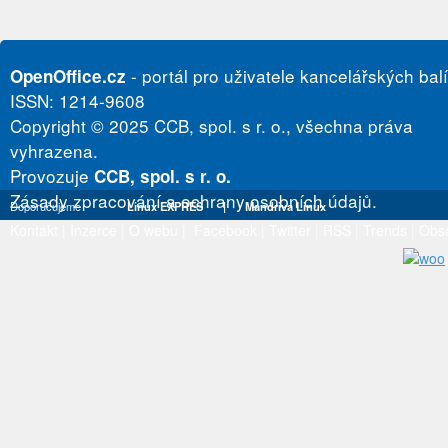
- portál pro uživatele kancelářských bal
OpenOffice.cz
ISSN: 1214-9608
Copyright © 2025 CCB, spol. s r. o., všechna práva
vyhrazena.
Provozuje
CCB, spol. s r. o.
Zásady zpracování a ochrany osobních údajů.
Doporučujeme
Linux EXPRES
|
Mandriva Linux
Kontakt
|
Inzerce
|
O webu
|
Facebook
|
Twitter
|
RSS
|
Trends
|
Obs