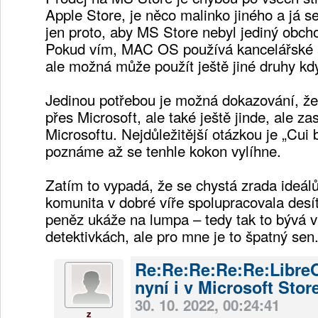
Apple Store, je něco malinko jiného a já 
jen proto, aby MS Store nebyl jediný obch
Pokud vím, MAC OS používá kancelářské a
ale možná může použít ještě jiné druhy k
Jedinou potřebou je možná dokazování, že
přes Microsoft, ale také ještě jinde, ale z
Microsoftu. Nejdůležitější otázkou je „Cui 
poznáme až se tenhle kokon vylíhne.
Zatím to vypadá, že se chystá zrada ideál
komunita v dobré víře spolupracovala desít
peněz ukáže na lumpa – tedy tak to bývá 
detektivkách, ale pro mne je to špatný sen
Re:Re:Re:Re:Re:LibreO
nyní i v Microsoft Stor
30. 10. 2022, 00:24:41
z