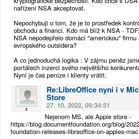
kryptografické bezpečnosti. Kdo chce s USA
nařízení NSA akceptovat.
Nepochybuji o tom, že je to prostředek kontr
obchodu a financí. Kdo má blíž k NSA - TD
NSA nepodepřelo domácí "americkou" firmu 
evropského outsidera?
A co jednoduchá logika : V zájmu peněz jsme
portálech inzerci svého největšího konkurenta
Nyní je čas peníze i klienty vrátit.
Re:LibreOffice nyní i v Mic
Store
27. 10. 2022, 09:34:51
z
Nejenom MS, ale Apple store -
https://blog.documentfoundation.org/blog/202
foundation-releases-libreoffice-on-apples-mac