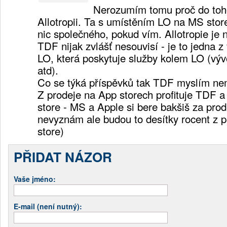
Nerozumím tomu proč do toho
Allotropii. Ta s umístěním LO na MS sto
nic společného, pokud vím. Allotropie je n
TDF nijak zvlášť nesouvisí - je to jedna 
LO, která poskytuje služby kolem LO (výv
atd).
Co se týká příspěvků tak TDF myslím ne
Z prodeje na App storech profituje TDF a
store - MS a Apple si bere bakšiš za prod
nevyznám ale budou to desítky rocent z p
store)
PŘIDAT NÁZOR
Vaše jméno:
E-mail (není nutný):