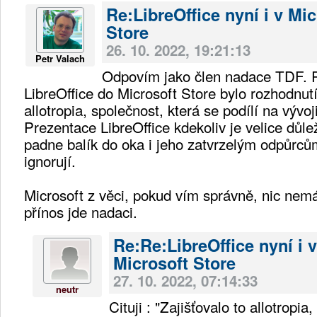
Re:LibreOffice nyní i v Mic
Store
26. 10. 2022, 19:21:13
Petr Valach
Odpovím jako člen nadace TDF. R
LibreOffice do Microsoft Store bylo rozhodnutí
allotropia, společnost, která se podílí na vývoj
Prezentace LibreOffice kdekoliv je velice důle
padne balík do oka i jeho zatvrzelým odpůrců
ignorují.
Microsoft z věci, pokud vím správně, nic nemá
přínos jde nadaci.
Re:Re:LibreOffice nyní i v
Microsoft Store
27. 10. 2022, 07:14:33
neutr
Cituji : "Zajišťovalo to allotropia