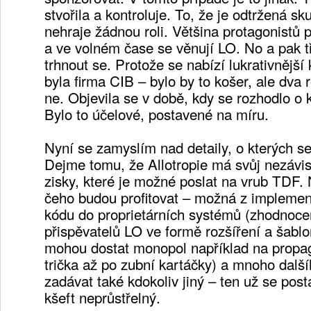
stvořila a kontroluje. To, že je odtržená s
nehraje žádnou roli. Většina protagonistů 
a ve volném čase se věnují LO. No a pak t
trhnout se. Protože se nabízí lukrativnější 
byla firma CIB – bylo by to košer, ale dva r
ne. Objevila se v době, kdy se rozhodlo o 
Bylo to účelové, postavené na míru.
Nyní se zamyslím nad detaily, o kterých se
Dejme tomu, že Allotropie má svůj nezávisl
zisky, které je možné poslat na vrub TDF.
čeho budou profitovat – možná z implemen
kódu do proprietárních systémů (zhodnoce
přispěvatelů LO ve formě rozšíření a šabl
mohou dostat monopol například na propaga
trička až po zubní kartáčky) a mnoho dalš
zadávat také kdokoliv jiný – ten už se posta
kšeft neprůstřelný.