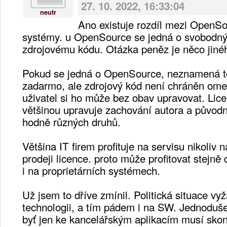
27. 10. 2022, 16:33:04
neutr
Ano existuje rozdíl mezi OpenSo
systémy. u OpenSource se jedná o svobodný 
zdrojovému kódu. Otázka peněz je něco jiné
Pokud se jedná o OpenSource, neznamená to
zadarmo, ale zdrojový kód není chráněn omez
uživatel si ho může bez obav upravovat. Li
většinou upravuje zachování autora a původní
hodně různých druhů.
Většina IT firem profituje na servisu nikoliv
prodeji licence. proto může profitovat stejn
i na proprietárních systémech.
Už jsem to dříve zmínil. Politická situace v
technologii, a tím pádem i na SW. Jednoduš
byť jen ke kancelářským aplikacím musí sko