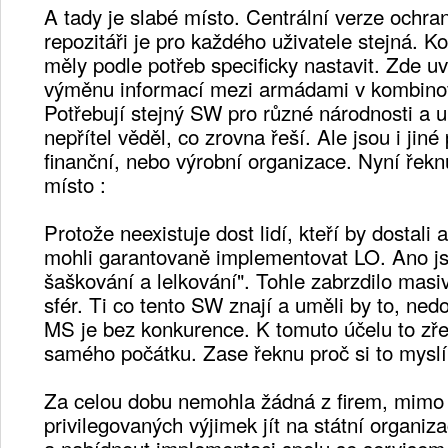
A tady je slabé místo. Centrální verze ochra
repozitáři je pro každého uživatele stejná. K
měly podle potřeb specificky nastavit. Zde uv
výměnu informací mezi armádami v kombino
Potřebují stejný SW pro různé národnosti a ur
nepřítel věděl, co zrovna řeší. Ale jsou i jiné
finanční, nebo výrobní organizace. Nyní řeknu
místo :
Protože neexistuje dost lidí, kteří by dostali 
mohli garantovaně implementovat LO. Ano js
šaškování a lelkování". Tohle zabrzdilo mas
sfér. Ti co tento SW znají a uměli by to, ned
MS je bez konkurence. K tomuto účelu to zř
samého počátku. Zase řeknu proč si to myslí
Za celou dobu nemohla žádná z firem, mimo 
privilegovaných výjimek jít na státní organizac
a nabídnout implementaci spolu se servisem.