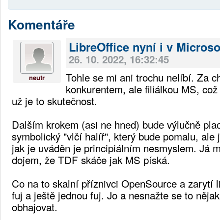
Komentáře
LibreOffice nyní i v Microso
26. 10. 2022, 16:32:45
Tohle se mi ani trochu nelíbí. Za c
neutr
konkurentem, ale filiálkou MS, což
už je to skutečnost.
Dalším krokem (asi ne hned) bude výlučně pla
symbolický "vlčí halíř", který bude pomalu, ale 
jak je uváděn je principiálním nesmyslem. Já 
dojem, že TDF skáče jak MS píská.
Co na to skalní příznivci OpenSource a zarytí l
fuj a ještě jednou fuj. Jo a nesnažte se to něja
obhajovat.