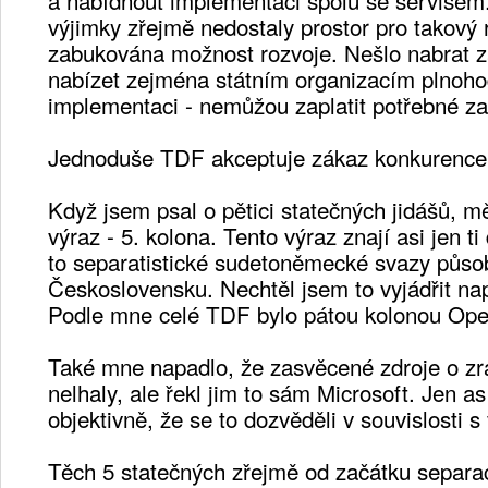
výjimky zřejmě nedostaly prostor pro takový r
zabukována možnost rozvoje. Nešlo nabrat 
nabízet zejména státním organizacím plnoh
implementaci - nemůžou zaplatit potřebné z
Jednoduše TDF akceptuje zákaz konkurence 
Když jsem psal o pětici statečných jidášů, mě
výraz - 5. kolona. Tento výraz znají asi jen ti
to separatistické sudetoněmecké svazy půso
Československu. Nechtěl jsem to vyjádřit nap
Podle mne celé TDF bylo pátou kolonou Ope
Také mne napadlo, že zasvěcené zdroje o 
nelhaly, ale řekl jim to sám Microsoft. Jen a
objektivně, že se to dozvěděli v souvislosti s
Těch 5 statečných zřejmě od začátku separaci