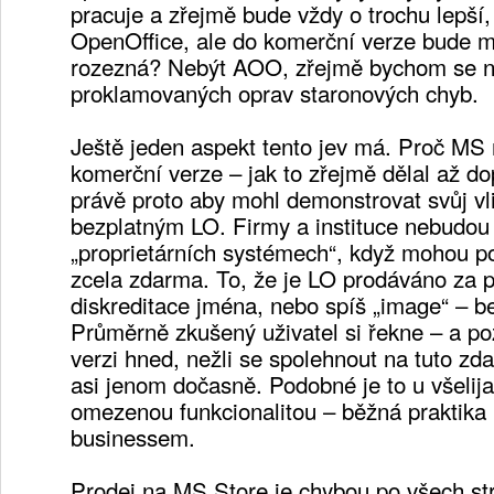
pracuje a zřejmě bude vždy o trochu lepší
OpenOffice, ale do komerční verze bude m
rozezná? Nebýt AOO, zřejmě bychom se ne
proklamovaných oprav staronových chyb.
Ještě jeden aspekt tento jev má. Proč MS n
komerční verze – jak to zřejmě dělal až 
právě proto aby mohl demonstrovat svůj vl
bezplatným LO. Firmy a instituce nebudou š
„proprietárních systémech“, když mohou pou
zcela zdarma. To, že je LO prodáváno za pe
diskreditace jména, nebo spíš „image“ – be
Průměrně zkušený uživatel si řekne – a po
verzi hned, nežli se spolehnout na tuto zd
asi jenom dočasně. Podobné je to u všelij
omezenou funkcionalitou – běžná praktika
businessem.
Prodej na MS Store je chybou po všech st