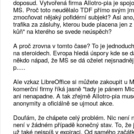
doposud. Vytvořená firma Allotro-pia je spo
MS. Proč toto neudělalo TDF přímo svým j
zmocňovat nějaký pofidérní subjekt? Asi ano,
trafika za zásluhy, kterou bude placena jen z
kůň" na kterého se svede neúspěch?
A proč zrovna v tomto čase? To je jednoduché
na steroidech. Evropa hledá úspory kde se 
někdo nápad, že MS se dá oželet nejsnadněji 
p.....
Ale vzkaz LibreOffice si můžete zakoupit u
komerční firmy říká jasně "tady je pánem Micr
ani nenapadne. A tak zřejmě Allotro-pia muse
anonymity a oficiálně se ujmout akce.
Doufám, že chápete celý problém. Nic není n
není v žádném případě konečný stav. To, že 
už také nejspíš v expiraci. Od samého začátk