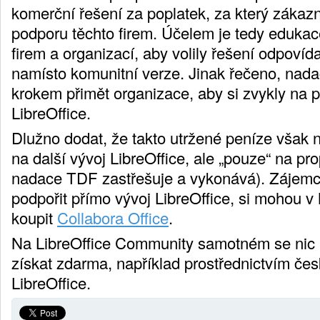
komerční řešení za poplatek, za který zákazn
podporu těchto firem. Účelem je tedy edukace
firem a organizací, aby volily řešení odpovída
namísto komunitní verze. Jinak řečeno, nada
krokem přimět organizace, aby si zvykly na 
LibreOffice.
Dlužno dodat, že takto utržené peníze vša
na další vývoj LibreOffice, ale „pouze“ na prop
nadace TDF zastřešuje a vykonává). Zájemci
podpořit přímo vývoj LibreOffice, si mohou v 
koupit
Collabora Office
.
Na LibreOffice Community samotném se nic n
získat zdarma, například prostřednictvím čes
LibreOffice.