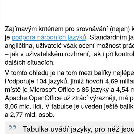
Zajímavým kritériem pro srovnávání (nejen) 
je
podpora národních jazyků
. Standardním j
angličtina, uživatelé však ocení možnost pr
– jak v uživatelském rozhraní, tak i při kontr
dalších situacích.
V tomto ohledu je na tom mezi balíky nejlépe
Podporuje 104 jazyků, jimiž hovoří 4,69 milia
místě je Microsoft Office s 85 jazyky a 4,54
Apache OpenOffice už ztrácí výrazněji, má p
3,06 mld. lidí. V tabulce je uveden ještě balík
a 2,77 mld. osob.
Tabulka uvádí jazyky, pro něž jsou