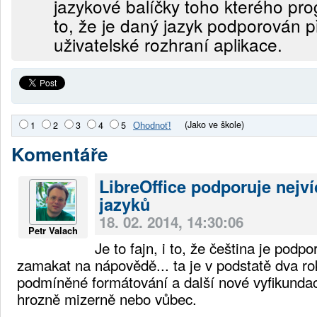
jazykové balíčky toho kterého p
to, že je daný jazyk podporován 
uživatelské rozhraní aplikace.
(Jako ve škole)
1
2
3
4
5
Komentáře
LibreOffice podporuje nejví
jazyků
18. 02. 2014, 14:30:06
Petr Valach
Je to fajn, i to, že čeština je podpo
zamakat na nápovědě... ta je v podstatě dva ro
podmíněné formátování a další nové vyfikunda
hrozně mizerně nebo vůbec.