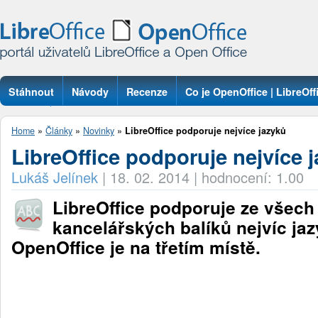
Stáhnout
Návody
Recenze
Co je OpenOffice | LibreOff
Otázky
Home
»
Články
»
Novinky
»
LibreOffice podporuje nejvíce jazyků
LibreOffice podporuje nejvíce 
Lukáš Jelínek
|
18. 02. 2014
|
hodnocení: 1.00
LibreOffice podporuje ze všech
kancelářských balíků nejvíc ja
OpenOffice je na třetím místě.