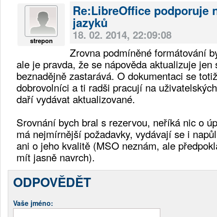
Re:LibreOffice podporuje 
jazyků
18. 02. 2014, 22:09:08
strepon
Zrovna podmíněné formátování by
ale je pravda, že se nápověda aktualizuje jen
beznadějně zastarává. O dokumentaci se totiž
dobrovolníci a ti radši pracují na uživatelskýc
daří vydávat aktualizované.
Srovnání bych bral s rezervou, neříká nic o úp
má nejmírnější požadavky, vydávají se i napůl
ani o jeho kvalitě (MSO neznám, ale předpok
mít jasně navrch).
ODPOVĚDĚT
Vaše jméno: