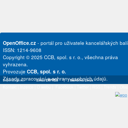
- portál pro uživatele kancelářských bal
OpenOffice.cz
ISSN: 1214-9608
Copyright © 2025 CCB, spol. s r. o., všechna práva
vyhrazena.
Provozuje
CCB, spol. s r. o.
Zásady zpracování a ochrany osobních údajů.
Doporučujeme
Linux EXPRES
|
Mandriva Linux
Kontakt
|
Inzerce
|
O webu
|
Facebook
|
Twitter
|
RSS
|
Trends
|
Obs