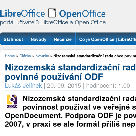
Stáhnout
Návody
Recenze
Co je OpenOffice | LibreOff
Otázky
Home
»
Články
»
Novinky
»
Nizozemská standardizační rada chce povinn
Nizozemská standardizační ra
povinné používání ODF
Lukáš Jelínek
|
20. 09. 2015
|
hodnocení: 1.00
Nizozemská standardizační rad
povinnost používat ve veřejné 
OpenDocument. Podpora ODF je povi
2007, v praxi se ale formát příliš ne