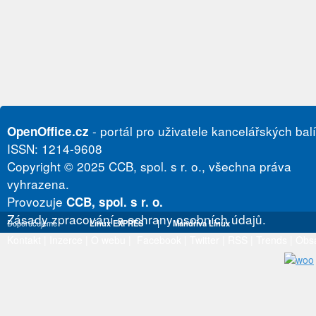
- portál pro uživatele kancelářských bal
OpenOffice.cz
ISSN: 1214-9608
Copyright © 2025 CCB, spol. s r. o., všechna práva
vyhrazena.
Provozuje
CCB, spol. s r. o.
Zásady zpracování a ochrany osobních údajů.
Doporučujeme
Linux EXPRES
|
Mandriva Linux
Kontakt
|
Inzerce
|
O webu
|
Facebook
|
Twitter
|
RSS
|
Trends
|
Obs