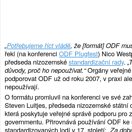
„
Potřebujeme říct vládě
, že [formát] ODF mus
řekl (na konferenci
ODF Plugfest
) Nico West
předseda nizozemské
standardizační rady
.
„
důvody, proč ho nepoužívat.“
Orgány veřejné 
podporovat ODF už od roku 2007, v praxi al
nepoužívají.
O formátu promluvil na konferenci ve své zah
Steven Luitjes, předseda nizozemské státní 
která poskytuje veřejné správě podporu pro 
governmentu. Přirovnává používání ODF ke 
standardizovaných lodí v 17. století:
„Za dob