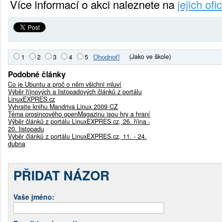
Více informací o akci naleznete na
jejich of
(Jako ve škole)
1
2
3
4
5
Podobné články
Co je Ubuntu a proč o něm všichni mluví
Výběr říjnových a listopadových článků z portálu
LinuxEXPRES.cz
Vyhrajte knihu Mandriva Linux 2009 CZ
Téma prosincového openMagazinu jsou hry a hraní
Výběr článků z portálu LinuxEXPRES.cz, 26. října -
20. listopadu
Výběr článků z portálu LinuxEXPRES.cz, 11. - 24.
dubna
PŘIDAT NÁZOR
Vaše jméno: