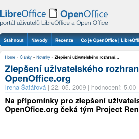
Stáhnout
Návody
Recenze
Co je OpenOffice | LibreOff
Otázky
Home
»
Články
»
Novinky
»
Zlepšení uživatelského rozhraní...
Zlepšení uživatelského rozhran
OpenOffice.org
Irena Šafářová
|
22. 05. 2009
|
hodnocení: 5.00
Na připomínky pro zlepšení uživatel
OpenOfice.org čeká tým Project Ren