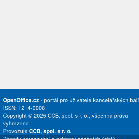
- portál pro uživatele kancelářských bal
OpenOffice.cz
ISSN: 1214-9608
Copyright © 2025 CCB, spol. s r. o., všechna práva
vyhrazena.
Provozuje
CCB, spol. s r. o.
Zásady zpracování a ochrany osobních údajů.