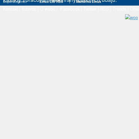
Doporučujeme
Linux EXPRES
|
Mandriva Linux
Kontakt
|
Inzerce
|
O webu
|
Facebook
|
Twitter
|
RSS
|
Trends
|
Obs