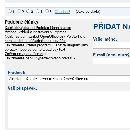
(Jako ve škole)
1
2
3
4
5
Podobné články
PŘIDAT 
Další obhajoba od Projektu Renaissance
Výchozí vzhled a nastavení v Impress
Nelíbí se vám vzhled OpenOffice.cz? Pojďte ho s
Vaše jméno:
námi změnit a zúčastněte se soutěže!
Jak změníte vzhled programu, uložíte diagram jako
obrázek nebo vytvoříte zrcadlový text
Změna na openoffice.org
E-mail (není nutný
Jak změníte barvu hypertextového odkazu?
Předmět:
Váš příspěvek: