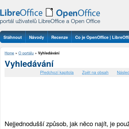
Stáhnout
Návody
Recenze
Co je OpenOffice | LibreOff
Otázky
Home
»
O portálu
»
Vyhledávání
Vyhledávání
Předchozí kapitola
Zpět na obsah
Násled
Nejjednodušší způsob, jak něco najít, je pou