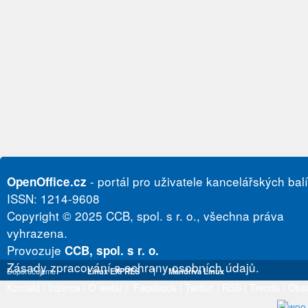
- portál pro uživatele kancelářských bal
OpenOffice.cz
ISSN: 1214-9608
Copyright © 2025 CCB, spol. s r. o., všechna práva
vyhrazena.
Provozuje
CCB, spol. s r. o.
Zásady zpracování a ochrany osobních údajů.
Doporučujeme
Linux EXPRES
|
Mandriva Linux
Kontakt
|
Inzerce
|
O webu
|
Facebook
|
Twitter
|
RSS
|
Trends
|
Obs