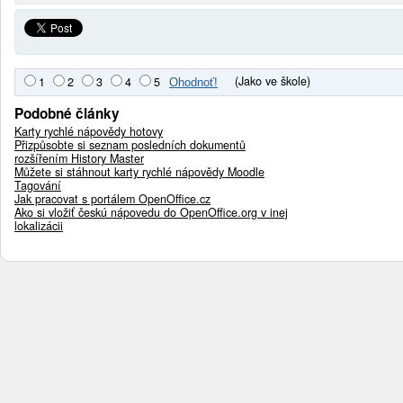
(Jako ve škole)
1
2
3
4
5
Podobné články
Karty rychlé nápovědy hotovy
Přizpůsobte si seznam posledních dokumentů
rozšířením History Master
Můžete si stáhnout karty rychlé nápovědy Moodle
Tagování
Jak pracovat s portálem OpenOffice.cz
Ako si vložiť českú nápovedu do OpenOffice.org v inej
lokalizácii