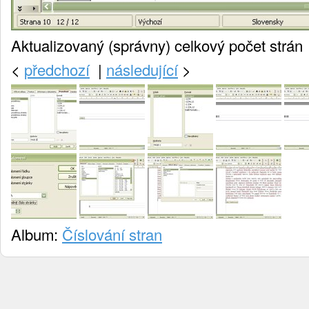
Aktualizovaný (správny) celkový počet strán
<
předchozí
|
následující
>
Album:
Číslování stran