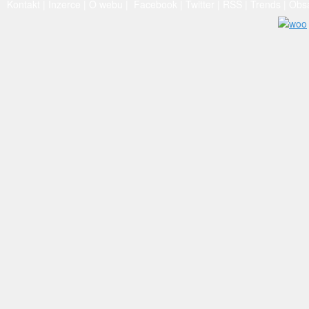
Kontakt
|
Inzerce
|
O webu
|
Facebook
|
Twitter
|
RSS
|
Trends
|
Obs