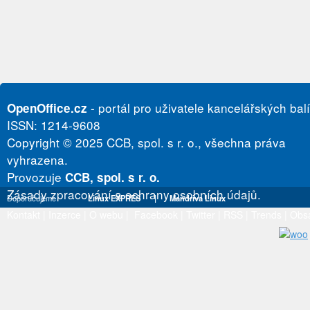
- portál pro uživatele kancelářských bal
OpenOffice.cz
ISSN: 1214-9608
Copyright © 2025 CCB, spol. s r. o., všechna práva
vyhrazena.
Provozuje
CCB, spol. s r. o.
Zásady zpracování a ochrany osobních údajů.
Doporučujeme
Linux EXPRES
|
Mandriva Linux
Kontakt
|
Inzerce
|
O webu
|
Facebook
|
Twitter
|
RSS
|
Trends
|
Obs