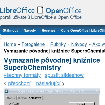
Stáhnout
Návody
Recenze
Co je OpenOffice | LibreOff
Otázky
Home
»
Fotogalerie
»
Rubriky
»
Návody
»
Ako vy
Vymazanie pôvodnej knižnice SuperbChemis
Vymazanie pôvodnej knižnice
SuperbChemistry
všechny formáty
|
spustit slideshow
<
předchozí
|
následující
>