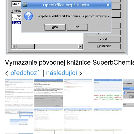
Vymazanie pôvodnej knižnice SuperbChemis
<
předchozí
|
následující
>