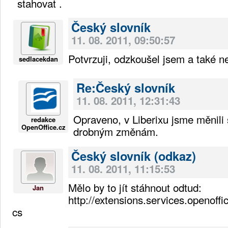
stahovat .
Český slovník
11. 08. 2011, 09:50:57
Potvrzuji, odzkoušel jsem a také n
sedlacekdan
Re:Český slovník
11. 08. 2011, 12:31:43
Opraveno, v Liberixu jsme měnili 
redakce
OpenOffice.cz
drobným změnám.
Český slovník (odkaz)
11. 08. 2011, 11:15:53
Mělo by to jít stáhnout odtud:
Jan
http://extensions.services.openoffic
cs