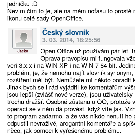
jedničku :D
Nevím čím to je, ale na mém noťasu to prostě
ikonu celé sady OpenOffice.
Český slovník
3. 03. 2014, 18:25:56
Open Office už používám pár let, t
Jacky
Oprava pravopisu mi fungovala vž
veri 3.x.x i na WIN XP i na WIN 7 64 bit. Jed
problém, je, že nemohu najít slovník synonym, 
rozšíření měl být. Nemůžete mi někdo poradit 
Jinak bych se i rád vyjádřil ke komentářům výš
jsou lepší (zvlášť nové verze), jsou uživatelsky p
trochu dražší. Osobně zůstanu u OO, protože 
operací se v něm dá provést, když víte jak. Vz
to program zadarmo, a že vás nikdo nenutí ho p
odpustil nevraživé, arogantní komentáře a spíš
něco, jak pomoci k vyřešenému problému.