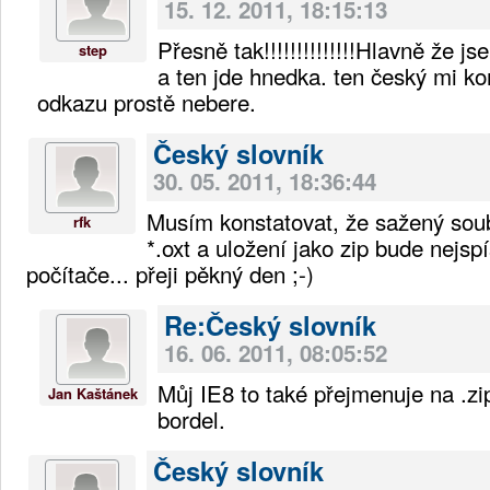
15. 12. 2011, 18:15:13
Přesně tak!!!!!!!!!!!!!!Hlavně že 
step
a ten jde hnedka. ten český mi k
odkazu prostě nebere.
Český slovník
30. 05. 2011, 18:36:44
Musím konstatovat, že sažený sou
rfk
*.oxt a uložení jako zip bude nejsp
počítače... přeji pěkný den ;-)
Re:Český slovník
16. 06. 2011, 08:05:52
Můj IE8 to také přejmenuje na .zip 
Jan Kaštánek
bordel.
Český slovník