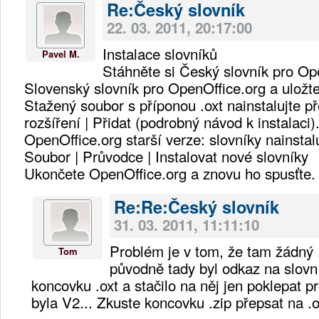
Re:Český slovník
22. 03. 2011, 20:17:00
Instalace slovníků
Pavel M.
Stáhněte si Český slovník pro Op
Slovenský slovník pro OpenOffice.org a uložte
Stažený soubor s příponou .oxt nainstalujte p
rozšíření | Přidat (podrobný návod k instalaci)
OpenOffice.org starší verze: slovníky nainsta
Soubor | Průvodce | Instalovat nové slovníky
Ukončete OpenOffice.org a znovu ho spusťte.
Re:Re:Český slovník
31. 03. 2011, 11:11:10
Problém je v tom, že tam žádný 
Tom
původně tady byl odkaz na slovn
koncovku .oxt a stačilo na něj jen poklepat pr
byla V2... Zkuste koncovku .zip přepsat na .o