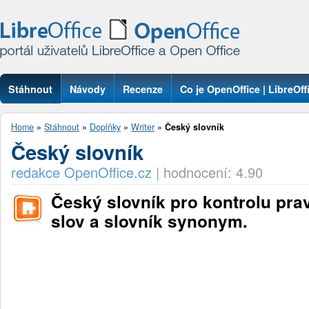
Stáhnout
Návody
Recenze
Co je OpenOffice | LibreOff
Otázky
Home
»
Stáhnout
»
Doplňky
»
Writer
»
Český slovník
Český slovník
redakce OpenOffice.cz
|
hodnocení: 4.90
Český slovník pro kontrolu pra
slov a slovník synonym.