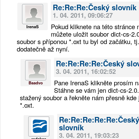
Re:Re:Re:Český slovník
1. 04. 2011, 09:06:27
Pokud kliknete na této stránce 
IrenaS
můžete uložit soubor dict-cs-2.
soubor s příponou *.oxt tu byl od začátku, tj
dodatečně až nyní.
Re:Re:Re:Re:Český slo
3. 04. 2011, 16:02:52
Pane IrenaS klikněte prosím na
Baadvo
Stáhne se vám jen dict-cs-2.0.
stažený soubor a řekněte nám přesně kde 
*.oxt.
Re:Re:Re:Re:Re:Česk
slovník
3. 04. 2011, 19:03:23
redakce