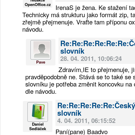
OpenOffice.cz
IrenaS je žena. Ke stažení ta
Technicky má strukturu jako formát zip, t
zřejmě přejmenuje. Vraťte tam příponu oxt
návodu.
Re:Re:Re:Re:Re:Re:Č
slovník
28. 04. 2011, 10:06:24
Pave
Zdravím,IE to přejmenuje, ji
pravděpodobně ne. Stává se to také se 
slovníku je potřeba změnit koncovku na 
dle návodu.
Re:Re:Re:Re:Re:Česk
slovník
4. 04. 2011, 06:15:52
Daniel
Sedláček
Paní(pane) Baadvo