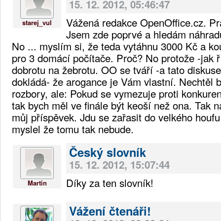
15. 12. 2012, 05:46:47
Vážená redakce OpenOffice.cz. Pr
starej_vul
Jsem zde poprvé a hledám náhradu 
No ... myslím si, že teda vytáhnu 3000 Kč a ko
pro 3 domácí počítače. Proč? No protože -jak ř
dobrotu na žebrotu. OO se tváří -a tato diskuse
dokládá- že arogance je Vám vlastní. Nechtěl 
rozbory, ale: Pokud se vymezuje proti konkurenc
tak bych měl ve finále být keoší než ona. Tak 
můj příspěvek. Jdu se zařasit do velkého houfu
myslel že tomu tak nebude.
Český slovník
15. 12. 2012, 15:07:44
Díky za ten slovník!
Martin
Vážení čtenáři!