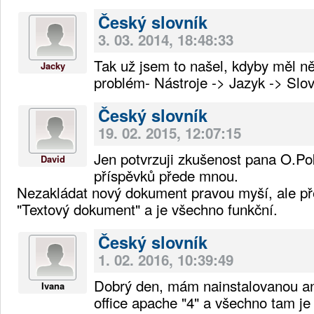
Český slovník
3. 03. 2014, 18:48:33
Tak už jsem to našel, kdyby měl 
Jacky
problém- Nástroje -> Jazyk -> Slo
Český slovník
19. 02. 2015, 12:07:15
Jen potvrzuji zkušenost pana O.P
David
příspěvků přede mnou.
Nezakládat nový dokument pravou myší, ale př
"Textový dokument" a je všechno funkční.
Český slovník
1. 02. 2016, 10:39:49
Dobrý den, mám nainstalovanou an
Ivana
office apache "4" a všechno tam je 