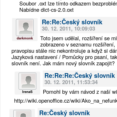
Soubor .oxt lze tímto odkazem bezproblé
Nabídne dict-cs-2.0.oxt
Re:Re:Český slovník
30. 12. 2011, 10:09:03
Toto jsem udělal, rozšíření se mi
darkmonk
zobrazeno v seznamu rozšíření, 
pravopisu stále nic nekontroluje a když si dá
Jazyková nastavení / Pomůcky pro psaní, ta
slovník není. Jak mám nový slovník zapojit?
Re:Re:Re:Český slovník
30. 12. 2011, 11:53:34
Pomohl by vám návod z naší wi
IrenaS
http://wiki.openoffice.cz/wiki/Ako_na
Re:Český slovník