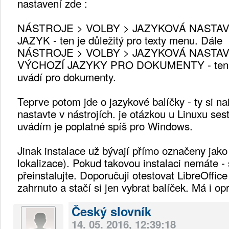
nastavení zde :
NÁSTROJE > VOLBY > JAZYKOVÁ NASTAV
JAZYK - ten je důležitý pro texty menu. Dále
NÁSTROJE > VOLBY > JAZYKOVÁ NASTAV
VÝCHOZÍ JAZYKY PRO DOKUMENTY - ten je d
uvádí pro dokumenty.
Teprve potom jde o jazykové balíčky - ty si na
nastavte v nástrojích. je otázkou u Linuxu ses
uvádím je poplatné spíš pro Windows.
Jinak instalace už bývají přímo označeny jak
lokalizace). Pokud takovou instalaci nemáte - s
přeinstalujte. Doporučuji otestovat LibreOffice
zahrnuto a stačí si jen vybrat balíček. Má i o
Český slovník
14. 05. 2016, 12:39:18