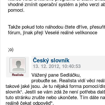
vhodné zmínit operační systém a jeho verzi a
pomoci.
Takže pokud toto náhodou čtete dříve, přesuňt
fórum, jinak přeji Veselé reálné velikonoce
;o)
Český slovník
13. 12. 2012, 10:40:53
Vážený pane Sedláčku,
Realista
probuďte se. Realista vidí věci reá
takové jaké jsou. Je tu nějaká forma pomoci/d
slovník“. Jestli se vám zdá že není potřeba dal
tuto stránku zrušte nebo ukončete. Tím dáte n
reálně čekat odpověď“.