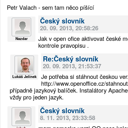
Petr Valach - sem tam něco píšící
Český slovník
20. 09. 2013, 20:58:26
Jak v open ofice aktivovat české 
Nazdar
kontrole pravopisu .
Re:Český slovník
20. 09. 2013, 21:53:37
Je potřeba si stáhnout českou ver
Lukáš Jelínek
http://www.openoffice.cz/stahnout
případně jazykový balíček. Instalátory Apach
vždy pro jeden jazyk.
Český slovník
8. 11. 2013, 23:33:58
mam nemecko verzi OO neco kolem