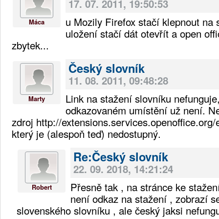
17. 07. 2011, 19:50:53
u Mozily Firefox stačí klepnout na
Máca
uložení stačí dát otevřít a open off
zbytek...
Český slovník
11. 08. 2011, 09:48:28
Link na stažení slovníku nefunguje
Marty
odkazovaném umístění už není. Ne
zdroj http://extensions.services.openoffice.org/e
který je (alespoň teď) nedostupný.
Re:Český slovník
22. 09. 2018, 14:21:24
Přesně tak , na stránce ke stažen
Robert
není odkaz na stažení , zobrazí s
slovenského slovníku , ale český jaksi nefungu