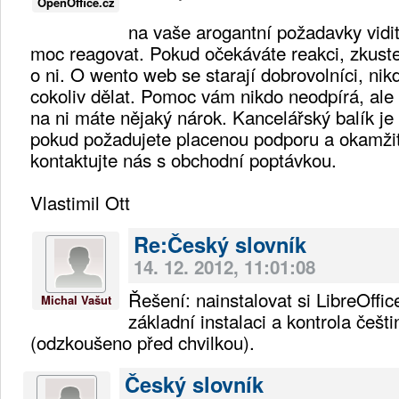
OpenOffice.cz
na vaše arogantní požadavky vidi
moc reagovat. Pokud očekáváte reakci, zkuste
o ni. O wento web se starají dobrovolníci, ni
cokoliv dělat. Pomoc vám nikdo neodpírá, ale
na ni máte nějaký nárok. Kancelářský balík je 
pokud požadujete placenou podporu a okamžit
kontaktujte nás s obchodní poptávkou.
Vlastimil Ott
Re:Český slovník
14. 12. 2012, 11:01:08
Řešení: nainstalovat si LibreOffic
Michal Vašut
základní instalaci a kontrola češt
(odzkoušeno před chvilkou).
Český slovník