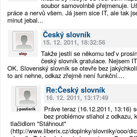
soubor samovolnbě přejmenuje. Uše
práce a nervů všem. Já jsem sice IT, ale tak js
minut jebal...
Český slovník
15. 12. 2011, 18:32:56
Takže jestli se někomu teď v prosi
step
český slovník gratulace. Nejsem IT
OK. Slovenský slovník se otevře bez jakýchkol
to ani nehne, odkaz zřejmě není funkční....
Re:Český slovník
16. 12. 2011, 13:17:49
Práve teraz (16.12.2011, 13:16) 
j-pastierik
bez problémov stiahol z odkazu, k
tlačidlom "Stáhnout"
(http://www.liberix.cz/doplnky/slovniky/ooo/dic