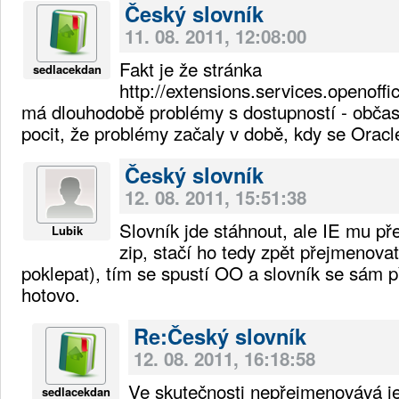
Český slovník
11. 08. 2011, 12:08:00
Fakt je že stránka
sedlacekdan
http://extensions.services.openoffi
má dlouhodobě problémy s dostupností - obča
pocit, že problémy začaly v době, kdy se Orac
Český slovník
12. 08. 2011, 15:51:38
Slovník jde stáhnout, ale IE mu p
Lubik
zip, stačí ho tedy zpět přejmenovat
poklepat), tím se spustí OO a slovník se sám př
hotovo.
Re:Český slovník
12. 08. 2011, 16:18:58
Ve skutečnosti nepřejmenovává je
sedlacekdan