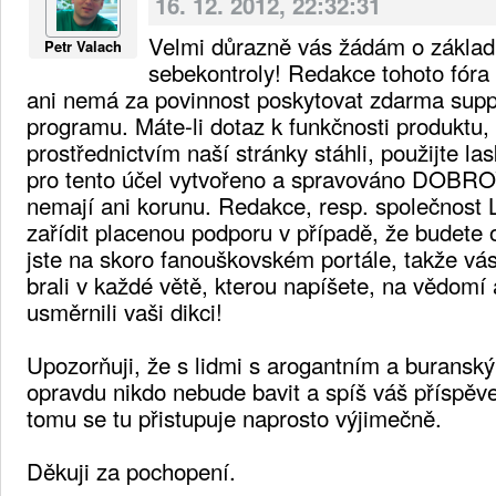
16. 12. 2012, 22:32:31
Velmi důrazně vás žádám o základn
Petr Valach
sebekontroly! Redakce tohoto fóra
ani nemá za povinnost poskytovat zdarma supp
programu. Máte-li dotaz k funkčnosti produktu, k
prostřednictvím naší stránky stáhli, použijte la
pro tento účel vytvořeno a spravováno DOBRO
nemají ani korunu. Redakce, resp. společnost L
zařídit placenou podporu v případě, že budete o
jste na skoro fanouškovském portále, takže vá
brali v každé větě, kterou napíšete, na vědomí 
usměrnili vaši dikci!
Upozorňuji, že s lidmi s arogantním a buransk
opravdu nikdo nebude bavit a spíš váš příspěv
tomu se tu přistupuje naprosto výjimečně.
Děkuji za pochopení.