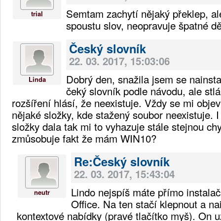
Semtam zachytí nějaký překlep, a
trial
spoustu slov, neopravuje špatné dě
Český slovník
22. 03. 2017, 15:03:06
Dobrý den, snažila jsem se nainst
Linda
čeký slovník podle návodu, ale stl
rozšíření hlásí, že neexistuje. Vždy se mi obje
nějaké složky, kde stažený soubor neexistuje. 
složky dala tak mi to vyhazuje stále stejnou ch
zmůsobuje fakt že mám WIN10?
Re:Český slovník
22. 03. 2017, 15:43:04
Lindo nejspíš máte přímo instalačn
neutr
Office. Na ten stačí klepnout a na
kontextové nabídky (pravé tlačítko myš). On u