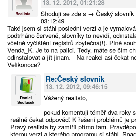
13. 12. 2012, 01:21:28
Shoduji se zde s → Český slovník 
Realista
03:12:49
Také jsem si stáhl poslední verzi a je vymalo
podtrháno červeně, slovníky to nevidí, odinstal
včetně vyčištění registrů zbytečná(!). Plně so
Venda_K. Je to na palici. Tedy, máte se čím chl
odinstalovat a jít jinam. - Na reakci asi čekat
Velikonoce?
Re:Český slovník
13. 12. 2012, 09:46:15
Vážený realisto,
Daniel
Sedláček
pokud komentuji téměř dva roky 
reálně čekat odpověď. K řešení problémů je p
Pravý realista by zamířil přímo tam. Pravděp
kterou verzi a kterého programu si stáhl. Snad