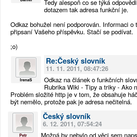
Tedy alespoň co se týká odpověd
dotazem tak adresa funkční je.
Odkaz bohužel není podporován. Informaci o t
připsaní Vašeho příspěvku. Stačí se podívat.
;o)
Re:Český slovník
11. 11. 2011, 08:47:26
Odkaz na článek o funkčních slovn
IrenaS
Rubrika Wiki - Tipy a triky - Ako 
Problém složité http je v tom, že obsahuje háč
být nemělo, protože pak je adresa nečitelná.
Český slovník
6. 12. 2011, 07:54:24
Možná by nebylo od věci sem napsa
Petr