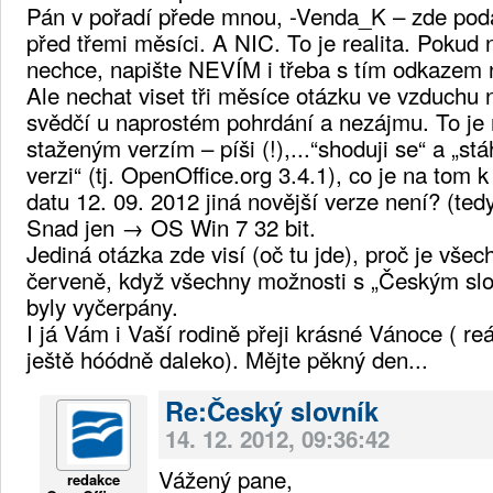
Pán v pořadí přede mnou, -Venda_K – zde poda
před třemi měsíci. A NIC. To je realita. Pokud
nechce, napište NEVÍM i třeba s tím odkazem n
Ale nechat viset tři měsíce otázku ve vzduchu 
svědčí u naprostém pohrdání a nezájmu. To je 
staženým verzím – píši (!),...“shoduji se“ a „stá
verzi“ (tj. OpenOffice.org 3.4.1), co je na tom
datu 12. 09. 2012 jiná novější verze není? (ted
Snad jen → OS Win 7 32 bit.
Jediná otázka zde visí (oč tu jde), proč je vše
červeně, když všechny možnosti s „Českým slo
byly vyčerpány.
I já Vám i Vaší rodině přeji krásné Vánoce ( re
ještě hóódně daleko). Mějte pěkný den...
Re:Český slovník
14. 12. 2012, 09:36:42
Vážený pane,
redakce