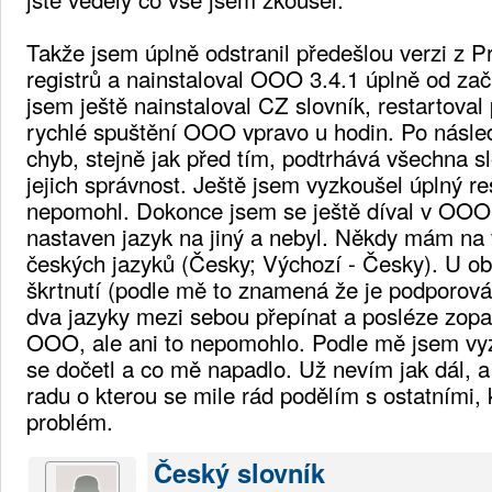
Takže jsem úplně odstranil předešlou verzi z P
registrů a nainstaloval OOO 3.4.1 úplně od z
jsem ještě nainstaloval CZ slovník, restartova
rychlé spuštění OOO vpravo u hodin. Po násl
chyb, stejně jak před tím, podtrhává všechna s
jejich správnost. Ještě jsem vyzkoušel úplný re
nepomohl. Dokonce jsem se ještě díval v OOO j
nastaven jazyk na jiný a nebyl. Někdy mám na
českých jazyků (Česky; Výchozí - Česky). U o
škrtnutí (podle mě to znamená že je podporová
dva jazyky mezi sebou přepínat a posléze zopa
OOO, ale ani to nepomohlo. Podle mě jsem vy
se dočetl a co mě napadlo. Už nevím jak dál, 
radu o kterou se mile rád podělím s ostatními, k
problém.
Český slovník