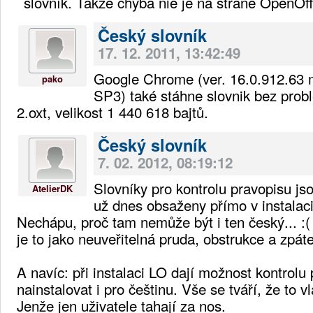
slovník. Takže chyba nie je na strane OpenOff
Český slovník
17. 12. 2011, 13:42:49
Google Chrome (ver. 16.0.912.6
pako
SP3) také stáhne slovnik bez probl
2.oxt, velikost 1 440 618 bajtů.
Český slovník
7. 02. 2012, 08:19:12
Slovníky pro kontrolu pravopisu js
AtelierDK
už dnes obsaženy přímo v instalaci
Nechápu, proč tam nemůže být i ten český... :(
je to jako neuveřitelná pruda, obstrukce a zpáte
A navíc: při instalaci LO dají možnost kontrolu
nainstalovat i pro češtinu. Vše se tváří, že to 
Jenže jen uživatele tahají za nos.