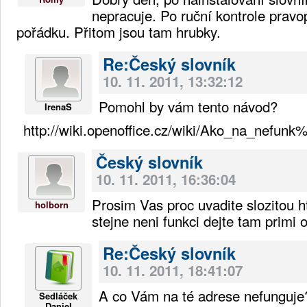
nepracuje. Po ruční kontrole pravop
pořádku. Přitom jsou tam hrubky.
Re:Český slovník
10. 11. 2011, 13:32:12
Pomohl by vám tento návod?
IrenaS
http://wiki.openoffice.cz/wiki/Ako_na_n
Český slovník
10. 11. 2011, 16:36:04
Prosim Vas proc uvadite slozitou ht
holborn
stejne neni funkci dejte tam primi 
Re:Český slovník
10. 11. 2011, 18:41:07
A co Vám na té adrese nefunguje
Sedláček
Daniel