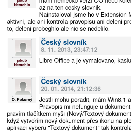
jakub
Nemehlo
az na ten cesky slovnik.
Nainstaloval jsme ho v Extension M
aktivni, ale ani kontrola pravopisu ani deleni
to, deleni probeghlo ale nic se nedelilo.
Český slovník
8. 11. 2013, 23:47:12
Libre Office a je vymalovano, kasl
jakub
Nemehlo
Český slovník
20. 01. 2014, 21:12:36
Jestli mohu poradit, mám Win8.1 a
O. Pokorný
Pravopis mi nefunguje u dokumentů
pravím tlačítkem myši (Nový/Textový dokumen
když vytvořím nový dokument přes ikonu na pl
aplikaci vyberu "Textový dokument" tak kontrol