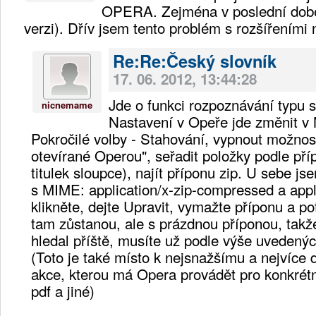
OPERA. Zejména v poslední době
verzi). Dřív jsem tento problém s rozšířeními
Re:Re:Český slovník
17. 06. 2012, 13:44:28
Jde o funkci rozpoznávání typu
nicnemame
Nastavení v Opeře jde změnit v 
Pokročilé volby - Stahování, vypnout možnos
otevírané Operou", seřadit položky podle pří
titulek sloupce), najít příponu zip. U sebe 
s MIME: application/x-zip-compressed a appl
klikněte, dejte Upravit, vymažte příponu a 
tam zůstanou, ale s prázdnou příponou, takž
hledal příště, musíte už podle výše uvedený
(Toto je také místo k nejsnažšímu a nejvíce 
akce, kterou má Opera provádět pro konkrétn
pdf a jiné)