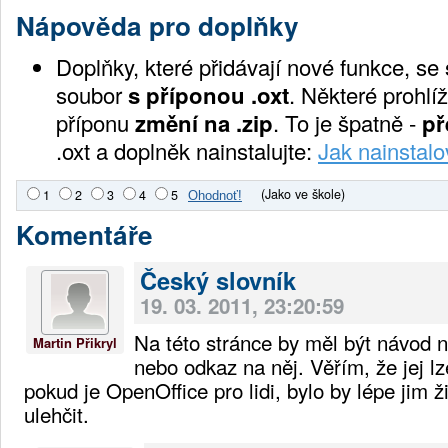
Nápověda pro doplňky
Doplňky, které přidávají nové funkce, se
soubor
s příponou .oxt
. Některé prohlíž
příponu
změní na .zip
. To je špatně -
př
.oxt a doplněk nainstalujte:
Jak nainstalo
(Jako ve škole)
1
2
3
4
5
Komentáře
Český slovník
19. 03. 2011, 23:20:59
Na této stránce by měl být návod na
Martin Přikryl
nebo odkaz na něj. Věřím, že jej lz
pokud je OpenOffice pro lidi, bylo by lépe jim ž
ulehčit.