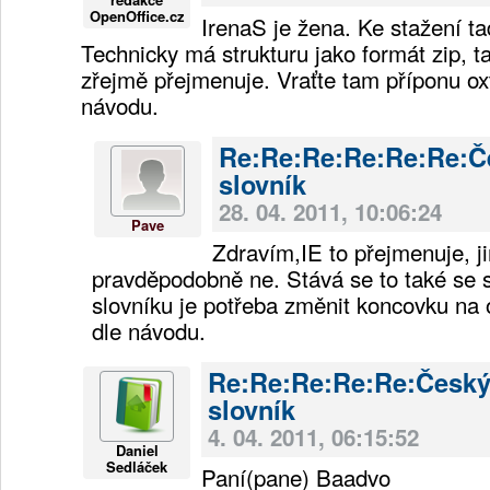
OpenOffice.cz
IrenaS je žena. Ke stažení ta
Technicky má strukturu jako formát zip, t
zřejmě přejmenuje. Vraťte tam příponu oxt
návodu.
Re:Re:Re:Re:Re:Re:Č
slovník
28. 04. 2011, 10:06:24
Pave
Zdravím,IE to přejmenuje, ji
pravděpodobně ne. Stává se to také se 
slovníku je potřeba změnit koncovku na 
dle návodu.
Re:Re:Re:Re:Re:Česk
slovník
4. 04. 2011, 06:15:52
Daniel
Sedláček
Paní(pane) Baadvo