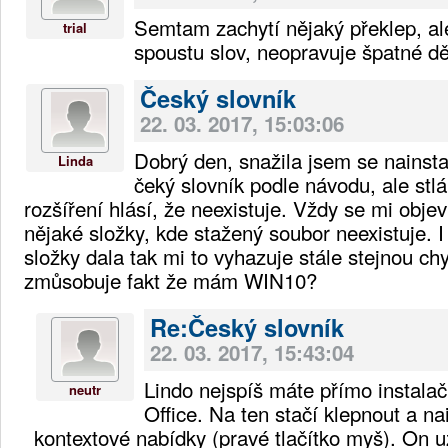
Semtam zachytí nějaký překlep, a
trial
spoustu slov, neopravuje špatné dě
Český slovník
22. 03. 2017, 15:03:06
Dobrý den, snažila jsem se nainst
Linda
čeký slovník podle návodu, ale stl
rozšíření hlásí, že neexistuje. Vždy se mi obje
nějaké složky, kde stažený soubor neexistuje. 
složky dala tak mi to vyhazuje stále stejnou ch
zmůsobuje fakt že mám WIN10?
Re:Český slovník
22. 03. 2017, 15:43:04
Lindo nejspíš máte přímo instalačn
neutr
Office. Na ten stačí klepnout a na
kontextové nabídky (pravé tlačítko myš). On u