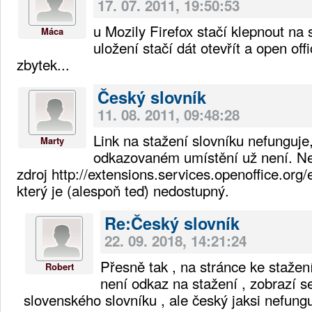
17. 07. 2011, 19:50:53
u Mozily Firefox stačí klepnout na
Máca
uložení stačí dát otevřít a open off
zbytek...
Český slovník
11. 08. 2011, 09:48:28
Link na stažení slovníku nefunguje
Marty
odkazovaném umístění už není. Ne
zdroj http://extensions.services.openoffice.org/e
který je (alespoň teď) nedostupný.
Re:Český slovník
22. 09. 2018, 14:21:24
Přesně tak , na stránce ke stažen
Robert
není odkaz na stažení , zobrazí s
slovenského slovníku , ale český jaksi nefungu