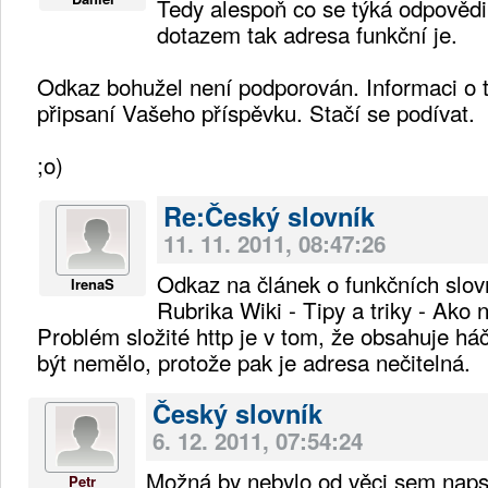
Tedy alespoň co se týká odpověd
dotazem tak adresa funkční je.
Odkaz bohužel není podporován. Informaci o t
připsaní Vašeho příspěvku. Stačí se podívat.
;o)
Re:Český slovník
11. 11. 2011, 08:47:26
Odkaz na článek o funkčních slovn
IrenaS
Rubrika Wiki - Tipy a triky - Ako 
Problém složité http je v tom, že obsahuje háč
být nemělo, protože pak je adresa nečitelná.
Český slovník
6. 12. 2011, 07:54:24
Možná by nebylo od věci sem napsa
Petr