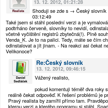
13. 12. 2012, 01:21:28
Shoduji se zde s → Český slovník 
Realista
03:12:49
Také jsem si stáhl poslední verzi a je vymalo
podtrháno červeně, slovníky to nevidí, odinstal
včetně vyčištění registrů zbytečná(!). Plně so
Venda_K. Je to na palici. Tedy, máte se čím chl
odinstalovat a jít jinam. - Na reakci asi čekat
Velikonoce?
Re:Český slovník
13. 12. 2012, 09:46:15
Vážený realisto,
Daniel
Sedláček
pokud komentuji téměř dva roky 
reálně čekat odpověď. K řešení problémů je p
Pravý realista by zamířil přímo tam. Pravděp
kterou verzi a kterého programu si stáhl. Snad