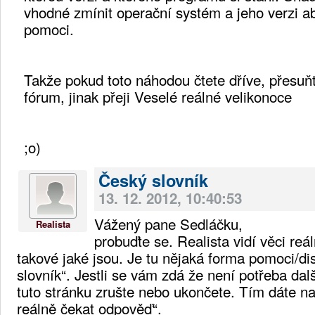
vhodné zmínit operační systém a jeho verzi a
pomoci.
Takže pokud toto náhodou čtete dříve, přesuňt
fórum, jinak přeji Veselé reálné velikonoce
;o)
Český slovník
13. 12. 2012, 10:40:53
Vážený pane Sedláčku,
Realista
probuďte se. Realista vidí věci reá
takové jaké jsou. Je tu nějaká forma pomoci/d
slovník“. Jestli se vám zdá že není potřeba dal
tuto stránku zrušte nebo ukončete. Tím dáte n
reálně čekat odpověď“.