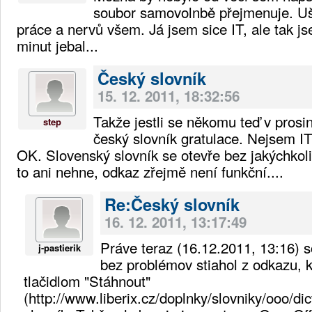
soubor samovolnbě přejmenuje. Uše
práce a nervů všem. Já jsem sice IT, ale tak js
minut jebal...
Český slovník
15. 12. 2011, 18:32:56
Takže jestli se někomu teď v prosi
step
český slovník gratulace. Nejsem IT
OK. Slovenský slovník se otevře bez jakýchkol
to ani nehne, odkaz zřejmě není funkční....
Re:Český slovník
16. 12. 2011, 13:17:49
Práve teraz (16.12.2011, 13:16) 
j-pastierik
bez problémov stiahol z odkazu, k
tlačidlom "Stáhnout"
(http://www.liberix.cz/doplnky/slovniky/ooo/dic