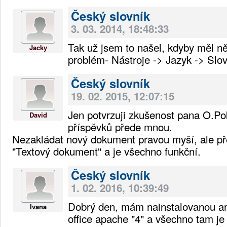
Český slovník
3. 03. 2014, 18:48:33
Tak už jsem to našel, kdyby měl 
Jacky
problém- Nástroje -> Jazyk -> Slo
Český slovník
19. 02. 2015, 12:07:15
Jen potvrzuji zkušenost pana O.P
David
příspěvků přede mnou.
Nezakládat nový dokument pravou myší, ale př
"Textový dokument" a je všechno funkční.
Český slovník
1. 02. 2016, 10:39:49
Dobrý den, mám nainstalovanou an
Ivana
office apache "4" a všechno tam je 