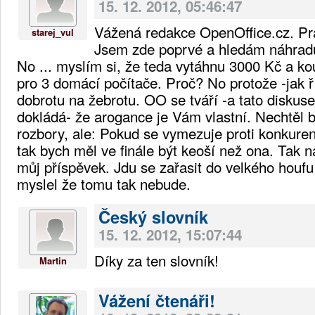
15. 12. 2012, 05:46:47
Vážená redakce OpenOffice.cz. Pr
starej_vul
Jsem zde poprvé a hledám náhradu 
No ... myslím si, že teda vytáhnu 3000 Kč a ko
pro 3 domácí počítače. Proč? No protože -jak ř
dobrotu na žebrotu. OO se tváří -a tato diskuse
dokládá- že arogance je Vám vlastní. Nechtěl 
rozbory, ale: Pokud se vymezuje proti konkurenc
tak bych měl ve finále být keoší než ona. Tak 
můj příspěvek. Jdu se zařasit do velkého houfu
myslel že tomu tak nebude.
Český slovník
15. 12. 2012, 15:07:44
Díky za ten slovník!
Martin
Vážení čtenáři!