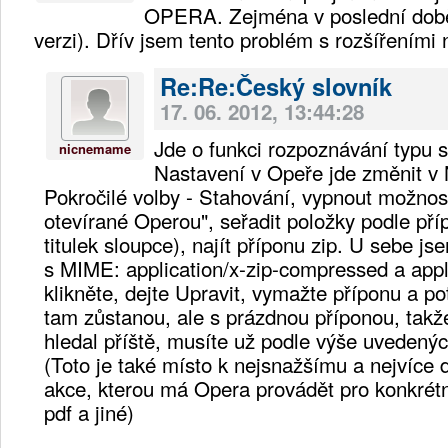
OPERA. Zejména v poslední době
verzi). Dřív jsem tento problém s rozšířeními
Re:Re:Český slovník
17. 06. 2012, 13:44:28
Jde o funkci rozpoznávání typu
nicnemame
Nastavení v Opeře jde změnit v 
Pokročilé volby - Stahování, vypnout možnos
otevírané Operou", seřadit položky podle pří
titulek sloupce), najít příponu zip. U sebe 
s MIME: application/x-zip-compressed a appl
klikněte, dejte Upravit, vymažte příponu a 
tam zůstanou, ale s prázdnou příponou, takž
hledal příště, musíte už podle výše uvedený
(Toto je také místo k nejsnažšímu a nejvíce 
akce, kterou má Opera provádět pro konkrétn
pdf a jiné)