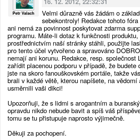
16. 12. 2012, 22:32:31
Velmi důrazně vás žádám o základn
Petr Valach
sebekontroly! Redakce tohoto fóra
ani nemá za povinnost poskytovat zdarma supp
programu. Máte-li dotaz k funkčnosti produktu, k
prostřednictvím naší stránky stáhli, použijte la
pro tento účel vytvořeno a spravováno DOBRO
nemají ani korunu. Redakce, resp. společnost L
zařídit placenou podporu v případě, že budete o
jste na skoro fanouškovském portále, takže vá
brali v každé větě, kterou napíšete, na vědomí 
usměrnili vaši dikci!
Upozorňuji, že s lidmi s arogantním a buransk
opravdu nikdo nebude bavit a spíš váš příspěv
tomu se tu přistupuje naprosto výjimečně.
Děkuji za pochopení.