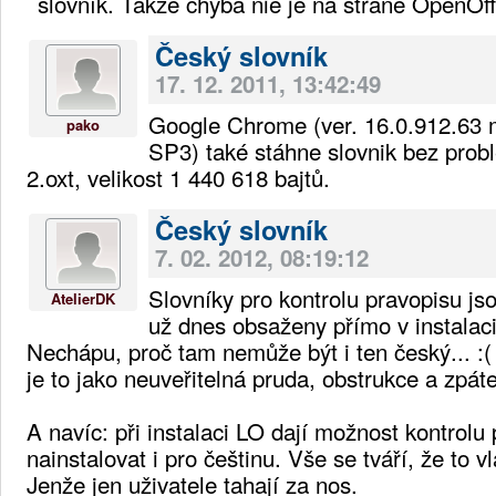
slovník. Takže chyba nie je na strane OpenOff
Český slovník
17. 12. 2011, 13:42:49
Google Chrome (ver. 16.0.912.6
pako
SP3) také stáhne slovnik bez probl
2.oxt, velikost 1 440 618 bajtů.
Český slovník
7. 02. 2012, 08:19:12
Slovníky pro kontrolu pravopisu js
AtelierDK
už dnes obsaženy přímo v instalaci
Nechápu, proč tam nemůže být i ten český... :(
je to jako neuveřitelná pruda, obstrukce a zpáte
A navíc: při instalaci LO dají možnost kontrolu
nainstalovat i pro češtinu. Vše se tváří, že to 
Jenže jen uživatele tahají za nos.