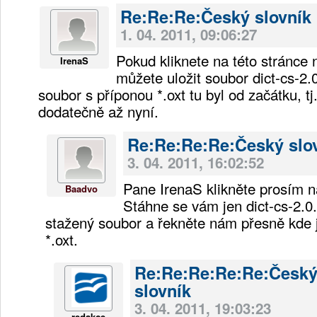
Re:Re:Re:Český slovník
1. 04. 2011, 09:06:27
Pokud kliknete na této stránce 
IrenaS
můžete uložit soubor dict-cs-2.
soubor s příponou *.oxt tu byl od začátku, tj
dodatečně až nyní.
Re:Re:Re:Re:Český slo
3. 04. 2011, 16:02:52
Pane IrenaS klikněte prosím na
Baadvo
Stáhne se vám jen dict-cs-2.0.
stažený soubor a řekněte nám přesně kde 
*.oxt.
Re:Re:Re:Re:Re:Česk
slovník
3. 04. 2011, 19:03:23
redakce