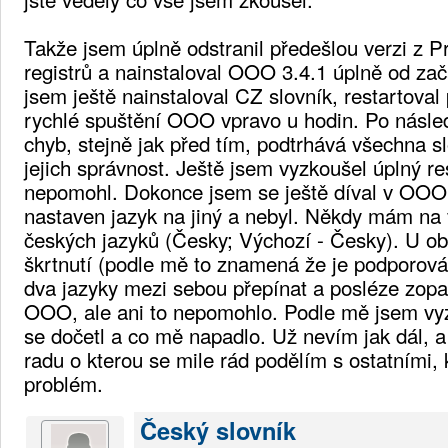
Takže jsem úplně odstranil předešlou verzi z P
registrů a nainstaloval OOO 3.4.1 úplně od z
jsem ještě nainstaloval CZ slovník, restartova
rychlé spuštění OOO vpravo u hodin. Po násl
chyb, stejně jak před tím, podtrhává všechna s
jejich správnost. Ještě jsem vyzkoušel úplný re
nepomohl. Dokonce jsem se ještě díval v OOO j
nastaven jazyk na jiný a nebyl. Někdy mám na
českých jazyků (Česky; Výchozí - Česky). U o
škrtnutí (podle mě to znamená že je podporová
dva jazyky mezi sebou přepínat a posléze zopa
OOO, ale ani to nepomohlo. Podle mě jsem vy
se dočetl a co mě napadlo. Už nevím jak dál, 
radu o kterou se mile rád podělím s ostatními, k
problém.
Český slovník