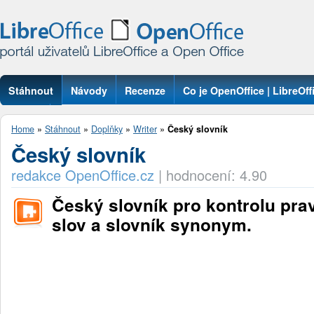
Stáhnout
Návody
Recenze
Co je OpenOffice | LibreOff
Otázky
Home
»
Stáhnout
»
Doplňky
»
Writer
»
Český slovník
Český slovník
redakce OpenOffice.cz
|
hodnocení: 4.90
Český slovník pro kontrolu pra
slov a slovník synonym.