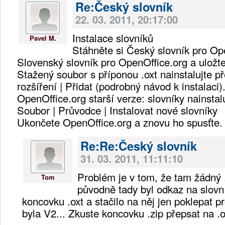
Re:Český slovník
22. 03. 2011, 20:17:00
Instalace slovníků
Pavel M.
Stáhněte si Český slovník pro Op
Slovenský slovník pro OpenOffice.org a uložte
Stažený soubor s příponou .oxt nainstalujte p
rozšíření | Přidat (podrobný návod k instalaci)
OpenOffice.org starší verze: slovníky nainsta
Soubor | Průvodce | Instalovat nové slovníky
Ukončete OpenOffice.org a znovu ho spusťte.
Re:Re:Český slovník
31. 03. 2011, 11:11:10
Problém je v tom, že tam žádný 
Tom
původně tady byl odkaz na slovn
koncovku .oxt a stačilo na něj jen poklepat pr
byla V2... Zkuste koncovku .zip přepsat na .o