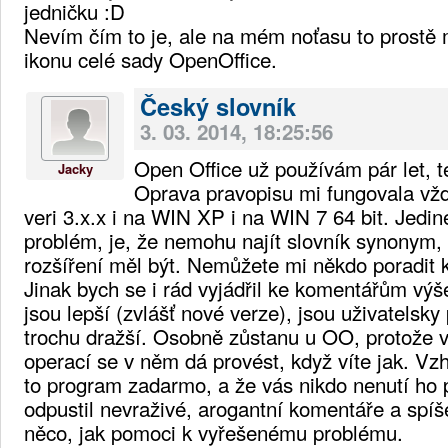
jedničku :D
Nevím čím to je, ale na mém noťasu to prostě
ikonu celé sady OpenOffice.
Český slovník
3. 03. 2014, 18:25:56
Open Office už používám pár let, t
Jacky
Oprava pravopisu mi fungovala vž
veri 3.x.x i na WIN XP i na WIN 7 64 bit. Jed
problém, je, že nemohu najít slovník synonym, 
rozšíření měl být. Nemůžete mi někdo poradit 
Jinak bych se i rád vyjádřil ke komentářům výš
jsou lepší (zvlášť nové verze), jsou uživatelsky p
trochu dražší. Osobně zůstanu u OO, protože 
operací se v něm dá provést, když víte jak. Vz
to program zadarmo, a že vás nikdo nenutí ho p
odpustil nevraživé, arogantní komentáře a spíš
něco, jak pomoci k vyřešenému problému.