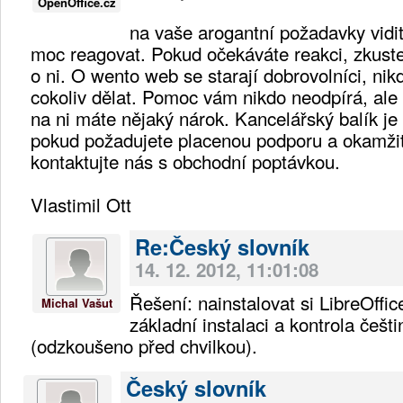
OpenOffice.cz
na vaše arogantní požadavky vidi
moc reagovat. Pokud očekáváte reakci, zkuste
o ni. O wento web se starají dobrovolníci, ni
cokoliv dělat. Pomoc vám nikdo neodpírá, ale
na ni máte nějaký nárok. Kancelářský balík je 
pokud požadujete placenou podporu a okamžit
kontaktujte nás s obchodní poptávkou.
Vlastimil Ott
Re:Český slovník
14. 12. 2012, 11:01:08
Řešení: nainstalovat si LibreOffic
Michal Vašut
základní instalaci a kontrola češt
(odzkoušeno před chvilkou).
Český slovník