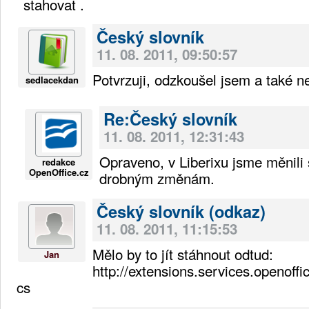
stahovat .
Český slovník
11. 08. 2011, 09:50:57
Potvrzuji, odzkoušel jsem a také n
sedlacekdan
Re:Český slovník
11. 08. 2011, 12:31:43
Opraveno, v Liberixu jsme měnili 
redakce
OpenOffice.cz
drobným změnám.
Český slovník (odkaz)
11. 08. 2011, 11:15:53
Mělo by to jít stáhnout odtud:
Jan
http://extensions.services.openoffic
cs