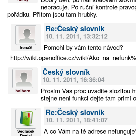
nepracuje. Po ruční kontrole pravop
pořádku. Přitom jsou tam hrubky.
Re:Český slovník
10. 11. 2011, 13:32:12
Pomohl by vám tento návod?
IrenaS
http://wiki.openoffice.cz/wiki/Ako_na_n
Český slovník
10. 11. 2011, 16:36:04
Prosim Vas proc uvadite slozitou ht
holborn
stejne neni funkci dejte tam primi 
Re:Český slovník
10. 11. 2011, 18:41:07
A co Vám na té adrese nefunguje
Sedláček
Daniel