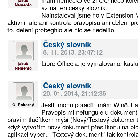
jakub
Nemehlo
az na ten cesky slovnik.
Nainstaloval jsme ho v Extension M
aktivni, ale ani kontrola pravopisu ani deleni
to, deleni probeghlo ale nic se nedelilo.
Český slovník
8. 11. 2013, 23:47:12
Libre Office a je vymalovano, kasl
jakub
Nemehlo
Český slovník
20. 01. 2014, 21:12:36
Jestli mohu poradit, mám Win8.1 a
O. Pokorný
Pravopis mi nefunguje u dokumentů
pravím tlačítkem myši (Nový/Textový dokumen
když vytvořím nový dokument přes ikonu na pl
aplikaci vyberu "Textový dokument" tak kontrol