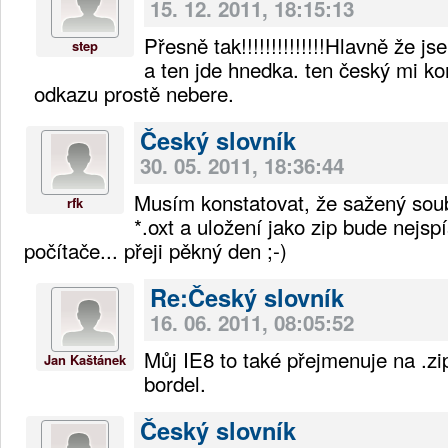
15. 12. 2011, 18:15:13
Přesně tak!!!!!!!!!!!!!!Hlavně že 
step
a ten jde hnedka. ten český mi k
odkazu prostě nebere.
Český slovník
30. 05. 2011, 18:36:44
Musím konstatovat, že sažený sou
rfk
*.oxt a uložení jako zip bude nejsp
počítače... přeji pěkný den ;-)
Re:Český slovník
16. 06. 2011, 08:05:52
Můj IE8 to také přejmenuje na .zip 
Jan Kaštánek
bordel.
Český slovník