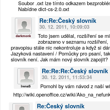
Soubor .oxt lze tímto odkazem bezproblé
Nabídne dict-cs-2.0.oxt
Re:Re:Český slovník
30. 12. 2011, 10:09:03
Toto jsem udělal, rozšíření se mi
darkmonk
zobrazeno v seznamu rozšíření, 
pravopisu stále nic nekontroluje a když si dá
Jazyková nastavení / Pomůcky pro psaní, ta
slovník není. Jak mám nový slovník zapojit?
Re:Re:Re:Český slovník
30. 12. 2011, 11:53:34
Pomohl by vám návod z naší wi
IrenaS
http://wiki.openoffice.cz/wiki/Ako_na
Re:Český slovník