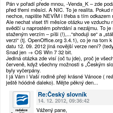
Pán v pořadí přede mnou, -Venda_K – zde poda
před třemi měsíci. A NIC. To je realita. Pokud
nechce, napište NEVÍM i třeba s tím odkazem n
Ale nechat viset tři měsíce otázku ve vzduchu 
svědčí u naprostém pohrdání a nezájmu. To je 
staženým verzím – píši (!),...“shoduji se“ a „stá
verzi“ (tj. OpenOffice.org 3.4.1), co je na tom
datu 12. 09. 2012 jiná novější verze není? (ted
Snad jen → OS Win 7 32 bit.
Jediná otázka zde visí (oč tu jde), proč je vše
červeně, když všechny možnosti s „Českým slo
byly vyčerpány.
I já Vám i Vaší rodině přeji krásné Vánoce ( re
ještě hóódně daleko). Mějte pěkný den...
Re:Český slovník
14. 12. 2012, 09:36:42
Vážený pane,
redakce