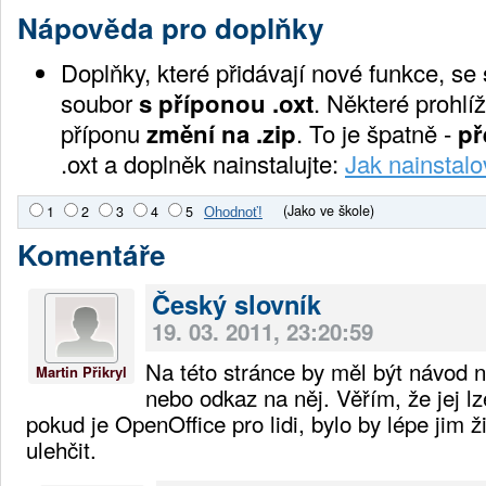
Nápověda pro doplňky
Doplňky, které přidávají nové funkce, se
soubor
s příponou .oxt
. Některé prohlíž
příponu
změní na .zip
. To je špatně -
př
.oxt a doplněk nainstalujte:
Jak nainstalo
(Jako ve škole)
1
2
3
4
5
Komentáře
Český slovník
19. 03. 2011, 23:20:59
Na této stránce by měl být návod na
Martin Přikryl
nebo odkaz na něj. Věřím, že jej lz
pokud je OpenOffice pro lidi, bylo by lépe jim ž
ulehčit.