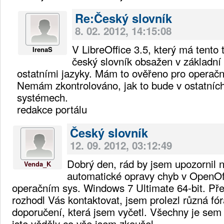
Re:Český slovník
8. 02. 2012, 14:15:08
V LibreOffice 3.5, který má tento 
IrenaS
český slovník obsažen v základní 
ostatními jazyky. Mám to ověřeno pro operač
Nemám zkontrolováno, jak to bude v ostatníc
systémech.
redakce portálu
Český slovník
12. 09. 2012, 03:12:49
Dobrý den, rád by jsem upozornil 
Venda_K
automatické opravy chyb v OpenOff
operačním sys. Windows 7 Ultimate 64-bit. Př
rozhodl Vás kontaktovat, jsem prolezl různá fó
doporučení, která jsem vyčetl. Všechny je sem
jste věděly co vše jsem zkoušel.