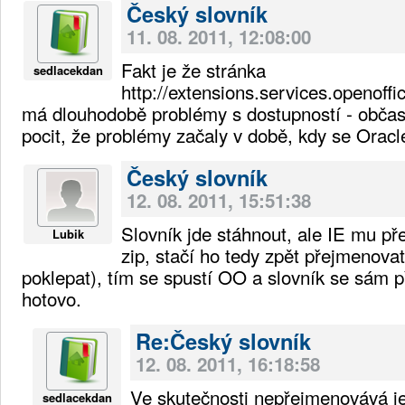
Český slovník
11. 08. 2011, 12:08:00
Fakt je že stránka
sedlacekdan
http://extensions.services.openoffi
má dlouhodobě problémy s dostupností - obča
pocit, že problémy začaly v době, kdy se Orac
Český slovník
12. 08. 2011, 15:51:38
Slovník jde stáhnout, ale IE mu p
Lubik
zip, stačí ho tedy zpět přejmenovat
poklepat), tím se spustí OO a slovník se sám př
hotovo.
Re:Český slovník
12. 08. 2011, 16:18:58
Ve skutečnosti nepřejmenovává je
sedlacekdan