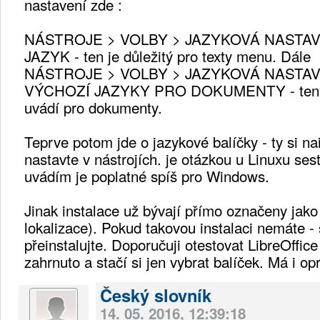
nastavení zde :
NÁSTROJE > VOLBY > JAZYKOVÁ NASTAV
JAZYK - ten je důležitý pro texty menu. Dále
NÁSTROJE > VOLBY > JAZYKOVÁ NASTAV
VÝCHOZÍ JAZYKY PRO DOKUMENTY - ten je d
uvádí pro dokumenty.
Teprve potom jde o jazykové balíčky - ty si na
nastavte v nástrojích. je otázkou u Linuxu ses
uvádím je poplatné spíš pro Windows.
Jinak instalace už bývají přímo označeny jak
lokalizace). Pokud takovou instalaci nemáte - s
přeinstalujte. Doporučuji otestovat LibreOffice
zahrnuto a stačí si jen vybrat balíček. Má i o
Český slovník
14. 05. 2016, 12:39:18