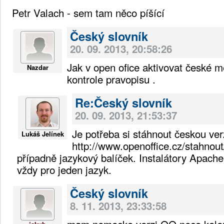
Petr Valach - sem tam něco píšící
Český slovník
20. 09. 2013, 20:58:26
Jak v open ofice aktivovat české 
Nazdar
kontrole pravopisu .
Re:Český slovník
20. 09. 2013, 21:53:37
Je potřeba si stáhnout českou ver
Lukáš Jelínek
http://www.openoffice.cz/stahnout
případně jazykový balíček. Instalátory Apach
vždy pro jeden jazyk.
Český slovník
8. 11. 2013, 23:33:58
mam nemecko verzi OO neco kolem