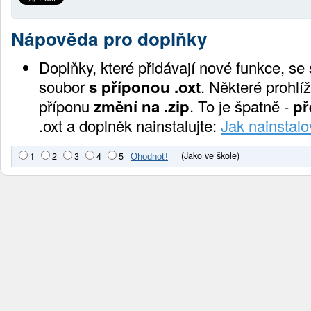
Nápověda pro doplňky
Doplňky, které přidávají nové funkce, se
soubor
s příponou .oxt
. Některé prohlíž
příponu
změní na .zip
. To je špatně -
př
.oxt a doplněk nainstalujte:
Jak nainstalo
(Jako ve škole)
1
2
3
4
5