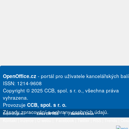
- portál pro uživatele kancelářských bal
OpenOffice.cz
ISSN: 1214-9608
Copyright © 2025 CCB, spol. s r. o., všechna práva
vyhrazena.
Provozuje
CCB, spol. s r. o.
Zásady zpracování a ochrany osobních údajů.
Doporučujeme
Linux EXPRES
|
Mandriva Linux
Kontakt
|
Inzerce
|
O webu
|
Facebook
|
Twitter
|
RSS
|
Trends
|
Obs