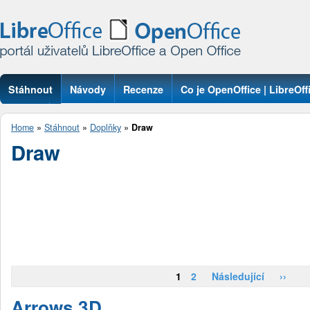
Stáhnout
Návody
Recenze
Co je OpenOffice | LibreOff
Otázky
Home
»
Stáhnout
»
Doplňky
»
Draw
Draw
1
2
Následující
››
Arrows 3D