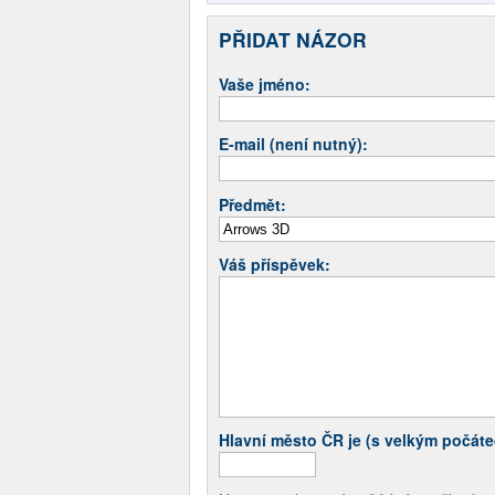
PŘIDAT NÁZOR
Vaše jméno:
E-mail (není nutný):
Předmět:
Váš příspěvek:
Hlavní město ČR je (s velkým počát