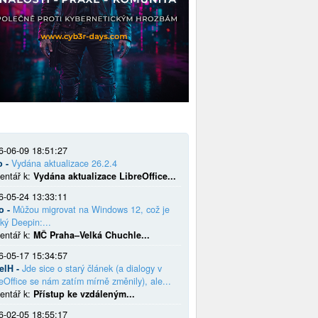
6-06-09 18:51:27
o -
Vydána aktualizace 26.2.4
entář k:
Vydána aktualizace LibreOffice...
6-05-24 13:33:11
o -
Můžou migrovat na Windows 12, což je
ký Deepin:...
entář k:
MČ Praha–Velká Chuchle...
6-05-17 15:34:57
elH -
Jde sice o starý článek (a dialogy v
eOffice se nám zatím mírně změnily), ale...
entář k:
Přístup ke vzdáleným...
6-02-05 18:55:17