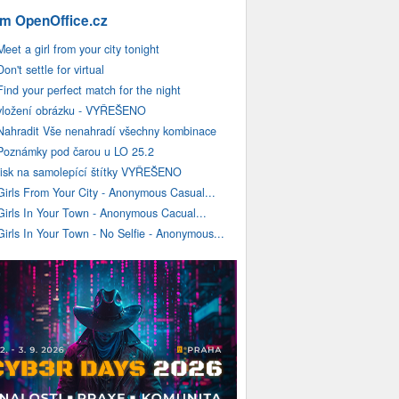
m OpenOffice.cz
Meet a girl from your city tonight
Don't settle for virtual
Find your perfect match for the night
vložení obrázku - VYŘEŠENO
Nahradit Vše nenahradí všechny kombinace
Poznámky pod čarou u LO 25.2
tisk na samolepící štítky VYŘEŠENO
Girls From Your City - Anonymous Casual...
Girls In Your Town - Anonymous Cacual...
Girls In Your Town - No Selfie - Anonymous...