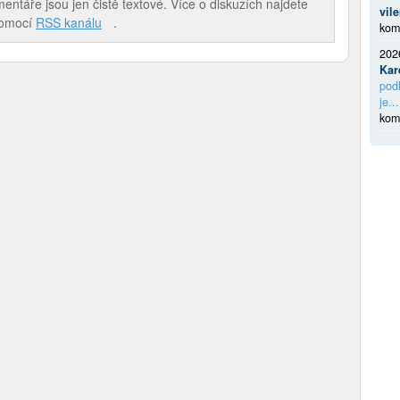
táře jsou jen čistě textové. Více o diskuzích najdete
vil
pomocí
RSS kanálu
.
kom
202
Kar
podl
je...
kom