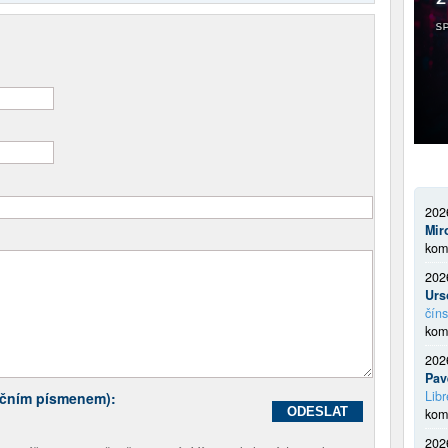
202
Mir
kom
202
Urs
číns
kom
202
Pav
Libr
ečním písmenem):
kom
202