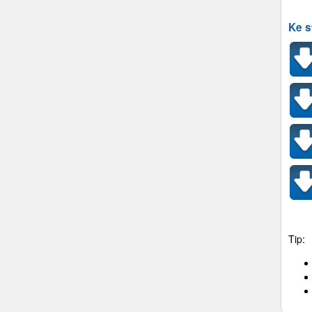
Ke s
Tip: