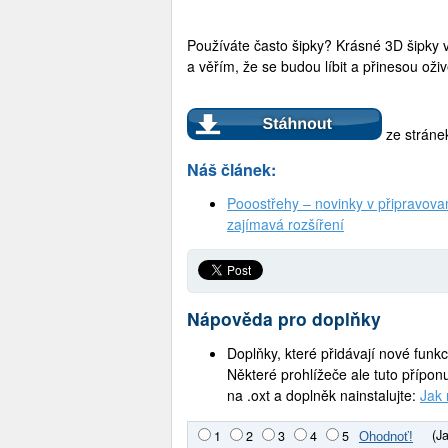
Používáte často šipky? Krásné 3D šipky vá
a věřím, že se budou líbit a přinesou ož
ze stránek
Náš článek:
Pooostřehy – novinky v připravova
zajímavá rozšíření
Nápověda pro doplňky
Doplňky, které přidávají nové funk
Některé prohlížeče ale tuto přípo
na .oxt a doplněk nainstalujte:
Jak 
(J
1
2
3
4
5