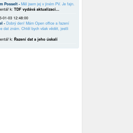
em Posselt -
Měl jsem jej v jiném PV. Je fajn.
entář k:
TDF vydává aktualizaci...
6-01-03 12:48:00
el -
Dobrý den! Mám Open office a řazení
e dat znám. Chtěl bych však vědět, jestli
entář k:
Řazení dat a jeho úskalí