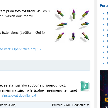
Foru
m přidá toto rozšíření. Je jich 8
ivení vašich dokumentů.
 Extensions (tlačítkem Get it)
né verzi OpenOffice.org 3.2,
ce, se
stahují
jako soubor
s příponou .oxt
.
nu
změní na .zip
. To je špatně -
přejmenujte ji
zpět
nainstalovat doplňky oxt
ako ve škole)
Průměr:
2.50
|
Hodnotilo:
2