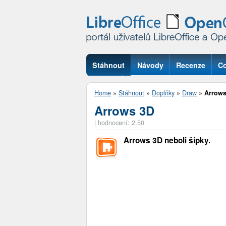
Stáhnout
Návody
Recenze
Co
Otázky
Home
»
Stáhnout
»
Doplňky
»
Draw
»
Arrows
Arrows 3D
|
hodnocení: 2.50
Arrows 3D neboli šipky.