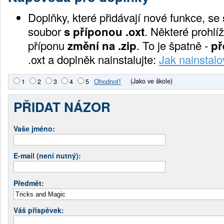
Doplňky, které přidávají nové funkce, se
soubor
s příponou .oxt
. Některé prohlíž
příponu
změní na .zip
. To je špatně -
př
.oxt a doplněk nainstalujte:
Jak nainstalo
(Jako ve škole)
1
2
3
4
5
PŘIDAT NÁZOR
Vaše jméno:
E-mail (není nutný):
Předmět:
Váš příspěvek: