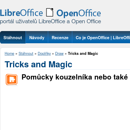
Stáhnout
Návody
Recenze
Co je OpenOffice | LibreOff
Otázky
Home
»
Stáhnout
»
Doplňky
»
Draw
»
Tricks and Magic
Tricks and Magic
Pomůcky kouzelníka nebo také t