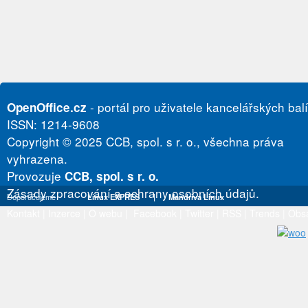
- portál pro uživatele kancelářských bal
OpenOffice.cz
ISSN: 1214-9608
Copyright © 2025 CCB, spol. s r. o., všechna práva
vyhrazena.
Provozuje
CCB, spol. s r. o.
Zásady zpracování a ochrany osobních údajů.
Doporučujeme
Linux EXPRES
|
Mandriva Linux
Kontakt
|
Inzerce
|
O webu
|
Facebook
|
Twitter
|
RSS
|
Trends
|
Obs