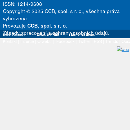
ISSN: 1214-9608
Copyright © 2025 CCB, spol. s r. o., všechna práva
vyhrazena.
Provozuje
CCB, spol. s r. o.
Zásady zpracování a ochrany osobních údajů.
Doporučujeme
Linux EXPRES
|
Mandriva Linux
Kontakt
|
Inzerce
|
O webu
|
Facebook
|
Twitter
|
RSS
|
Trends
|
Obs