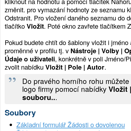
kliknout na hodnotu a pomocí tlačítek Nahor
změnit. pro vymazání hodnoty ze seznamu kli
Odstranit. Pro vložení daného seznamu do d
tlačítko
Vložit
. Poté okno zavřete tlačítkem Z
Pokud budete chtít do šablony vložit i jméno
proměnné v profilu tj. v
Nástroje | Volby | O
Údaje o uživateli
, konkrétně v poli Jméno/Pří
zvolit nabídku
Vložit | Pole | Autor
.
Do pravého horního rohu můžete tř
logo firmy pomocí nabídky
Vložit
.
souboru..
Soubory
Základní formulář Žádosti o dovolenou