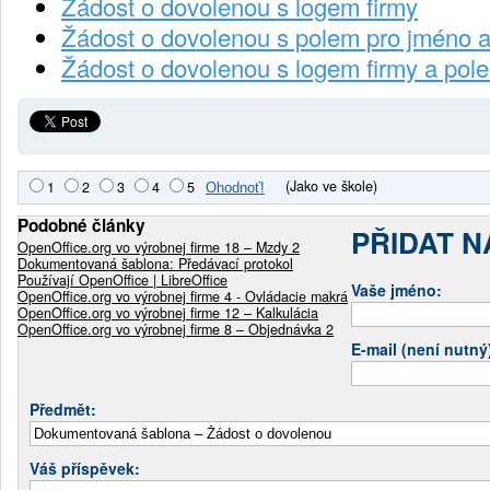
Žádost o dovolenou s logem firmy
Žádost o dovolenou s polem pro jméno a
Žádost o dovolenou s logem firmy a pol
(Jako ve škole)
1
2
3
4
5
Podobné články
PŘIDAT 
OpenOffice.org vo výrobnej firme 18 – Mzdy 2
Dokumentovaná šablona: Předávací protokol
Používají OpenOffice | LibreOffice
Vaše jméno:
OpenOffice.org vo výrobnej firme 4 - Ovládacie makrá
OpenOffice.org vo výrobnej firme 12 – Kalkulácia
OpenOffice.org vo výrobnej firme 8 – Objednávka 2
E-mail (není nutný
Předmět:
Váš příspěvek: