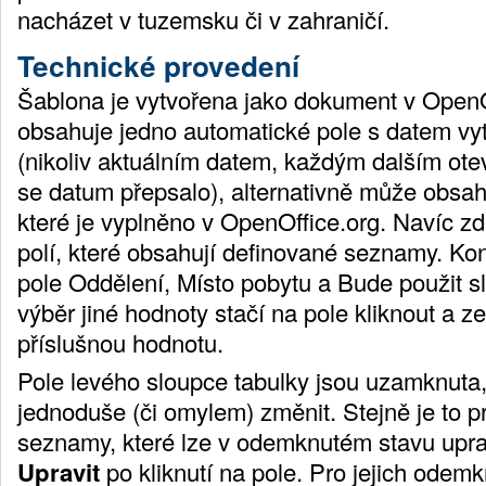
nacházet v tuzemsku či v zahraničí.
Technické provedení
Šablona je vytvořena jako dokument v OpenOf
obsahuje jedno automatické pole s datem v
(nikoliv aktuálním datem, každým dalším ot
se datum přepsalo), alternativně může obsah
které je vyplněno v OpenOffice.org. Navíc zd
polí, které obsahují definované seznamy. Ko
pole Oddělení, Místo pobytu a Bude použit s
výběr jiné hodnoty stačí na pole kliknout a 
příslušnou hodnotu.
Pole levého sloupce tabulky jsou uzamknuta
jednoduše (či omylem) změnit. Stejně je to p
seznamy, které lze v odemknutém stavu uprav
Upravit
po kliknutí na pole. Pro jejich odemkn