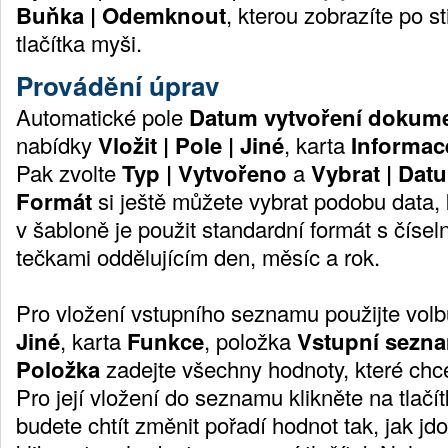
Buňka | Odemknout
, kterou zobrazíte po s
tlačítka myši.
Provádění úprav
Automatické pole
Datum vytvoření dokum
nabídky
Vložit | Pole | Jiné
, karta
Informac
Pak zvolte
Typ | Vytvořeno
a
Vybrat | Dat
Formát
si ještě můžete vybrat podobu data, 
v šabloně je použit standardní formát s číse
tečkami oddělujícím den, měsíc a rok.
Pro vložení vstupního seznamu použijte vol
Jiné
, karta
Funkce
, položka
Vstupní sezn
Položka
zadejte všechny hodnoty, které chc
Pro její vložení do seznamu klikněte na tlačí
budete chtít změnit pořadí hodnot tak, jak jd