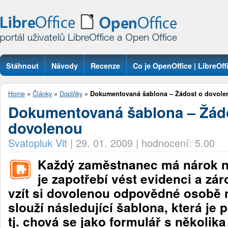
Stáhnout
Návody
Recenze
Co je OpenOffice | LibreOff
Otázky
Home
»
Články
»
Doplňky
»
Dokumentovaná šablona – Žádost o dovole
Dokumentovaná šablona – Žád
dovolenou
Svatopluk Vit
|
29. 01. 2009
|
hodnocení: 5.00
Každý zaměstnanec má nárok n
je zapotřebí vést evidenci a zá
vzít si dovolenou odpovědné osobě 
slouží následující šablona, která je
tj. chová se jako formulář s několika