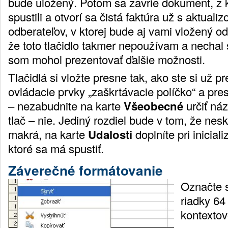
bude uložený. Potom sa zavrie dokument, z 
spustili a otvorí sa čistá faktúra už s aktual
odberateľov, v ktorej bude aj vami vložený o
že toto tlačidlo takmer nepoužívam a nechal 
som mohol prezentovať ďalšie možnosti.
Tlačidlá si vložte presne tak, ako ste si už pr
ovládacie prvky „zaškrtávacie políčko“ a pres
– nezabudnite na karte
Všeobecné
určiť ná
tlač – nie. Jediný rozdiel bude v tom, že nes
makrá, na karte
Udalosti
doplníte pri inicial
ktoré sa má spustiť.
Záverečné formátovanie
Označte s
riadky 64
kontextov