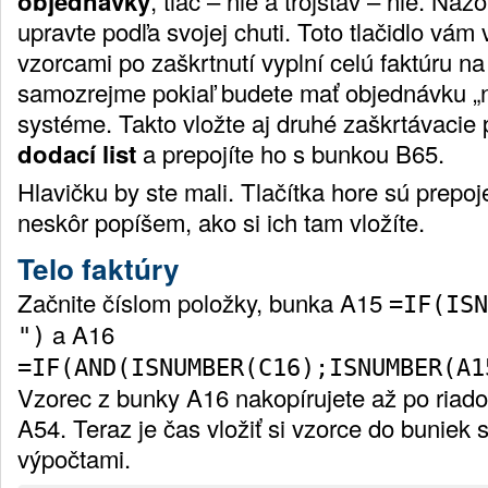
objednávky
, tlač – nie a trojstav – nie. Názo
upravte podľa svojej chuti. Toto tlačidlo vám 
vzorcami po zaškrtnutí vyplní celú faktúru na 
samozrejme pokiaľ budete mať objednávku „
systéme. Takto vložte aj druhé zaškrtávacie
dodací list
a prepojíte ho s bunkou B65.
Hlavičku by ste mali. Tlačítka hore sú prepo
neskôr popíšem, ako si ich tam vložíte.
Telo faktúry
Začnite číslom položky, bunka A15
=IF(ISN
a A16
")
=IF(AND(ISNUMBER(C16);ISNUMBER(A1
Vzorec z bunky A16 nakopírujete až po riado
A54. Teraz je čas vložiť si vzorce do bunie
výpočtami.