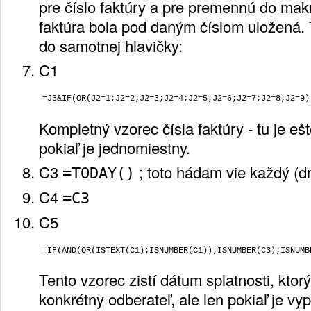
pre číslo faktúry a pre premennú do makra
faktúra bola pod daným číslom uložená. 
do samotnej hlavičky:
C1
Kompletný vzorec čísla faktúry - tu je eš
pokiaľ je jednomiestny.
C3
; toto hádam vie každý (d
=TODAY()
C4
=C3
C5
Tento vzorec zistí dátum splatnosti, ktor
konkrétny odberateľ, ale len pokiaľ je vy