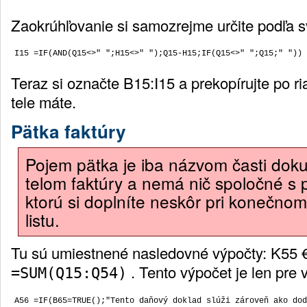
Zaokrúhľovanie si samozrejme určite podľa sv
Teraz si označte B15:I15 a prekopírujte po r
tele máte.
Pätka faktúry
Pojem pätka je iba názvom časti do
telom faktúry a nemá nič spoločné s p
ktorú si doplníte neskôr pri konečno
listu.
Tu sú umiestnené nasledovné výpočty: K55 €
. Tento výpočet je len pre 
=SUM(Q15:Q54)