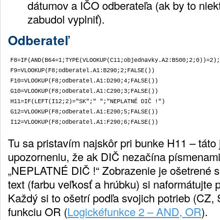
dátumov a IČO odberateľa (ak by to niekt
zabudol vyplniť).
Odberateľ
F8=IF(AND(B64=1;TYPE(VLOOKUP(C11;objednavky.A2:B500;2;0))=2);
F9=VLOOKUP(F8;odberatel.A1:B290;2;FALSE())

F10=VLOOKUP(F8;odberatel.A1:D290;4;FALSE())

G10=VLOOKUP(F8;odberatel.A1:C290;3;FALSE())

H11=IF(LEFT(I12;2)="SK";" ";"NEPLATNÉ DIČ !")

G12=VLOOKUP(F8;odberatel.A1:E290;5;FALSE())

Tu sa pristavím najskôr pri bunke H11 – táto j
upozorneniu, že ak DIČ nezačína písmenami 
„NEPLATNÉ DIČ !“ Zobrazenie je ošetrené 
text (farbu veľkosť a hrúbku) si naformátujte p
Každý si to ošetrí podľa svojich potrieb (CZ
funkciu OR (
Logickéfunkce 2 – AND, OR
).