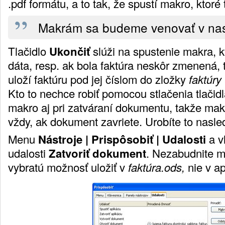
.pdf formátu, a to tak, že spustí makro, ktoré
Makrám sa budeme venovať v nas
Tlačidlo
Ukončiť
slúži na spustenie makra, k
dáta, resp. ak bola faktúra neskôr zmenená, t
uloží faktúru pod jej číslom do zložky
faktúry
Kto to nechce robiť pomocou stlačenia tlačidl
makro aj pri zatváraní dokumentu, takže mak
vždy, ak dokument zavriete. Urobíte to nasl
Menu
Nástroje | Prispôsobiť | Udalosti
a v
udalosti
Zatvoriť dokument
. Nezabudnite m
vybratú možnosť uložiť v
faktúra.ods,
nie v apl