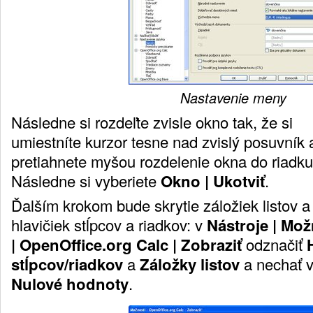
Nastavenie meny
Následne si rozdeľte zvisle okno tak, že si
umiestníte kurzor tesne nad zvislý posuvník 
pretiahnete myšou rozdelenie okna do riadku
Následne si vyberiete
Okno | Ukotviť
.
Ďalším krokom bude skrytie záložiek listov a
hlavičiek stĺpcov a riadkov: v
Nástroje | Mož
| OpenOffice.org Calc | Zobraziť
odznačiť
stĺpcov/riadkov
a
Záložky listov
a nechať 
Nulové hodnoty
.