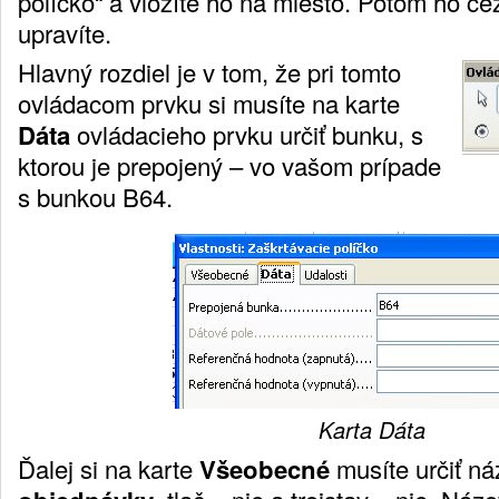
políčko“ a vložíte ho na miesto. Potom ho c
upravíte.
Hlavný rozdiel je v tom, že pri tomto
ovládacom prvku si musíte na karte
Dáta
ovládacieho prvku určiť bunku, s
ktorou je prepojený – vo vašom prípade
s bunkou B64.
Karta Dáta
Ďalej si na karte
Všeobecné
musíte určiť n