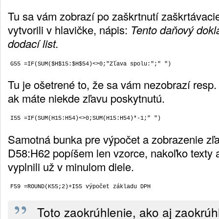
Tu sa vám zobrazí po zaškrtnutí zaškrtávacieh
vytvorili v hlavičke, nápis:
Tento daňový dokla
dodací list.
Tu je ošetrené to, že sa vám nezobrazí resp.
ak máte niekde zľavu poskytnutú.
Samotná bunka pre výpočet a zobrazenie zľ
D58:H62 popíšem len vzorce, nakoľko texty a 
vyplnili už v minulom diele.
Toto zaokrúhlenie, ako aj zaokrúh