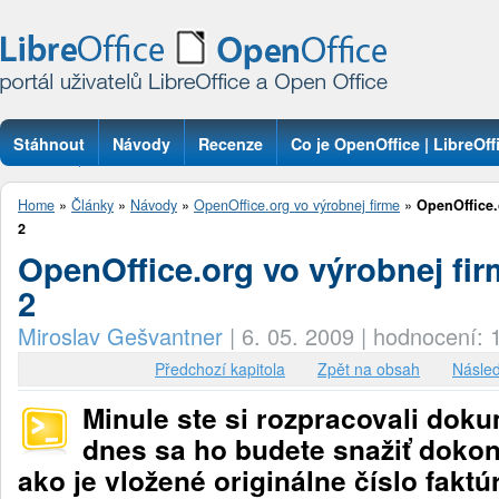
Stáhnout
Návody
Recenze
Co je OpenOffice | LibreOff
Otázky
Home
»
Články
»
Návody
»
OpenOffice.org vo výrobnej firme
»
OpenOffice.
2
OpenOffice.org vo výrobnej fir
2
Miroslav Gešvantner
|
6. 05. 2009
|
hodnocení: 
Předchozí kapitola
Zpět na obsah
Násled
Minule ste si rozpracovali doku
dnes sa ho budete snažiť dokon
ako je vložené originálne číslo fakt