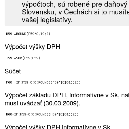
výpočtoch, sú robené pre daňový
Slovensku, v Čechách si to musíte
vašej legislatívy.
H59 =ROUND(F59*0,19;2)
Výpočet výšky DPH
I59 =SUM(F59;H59)
Súčet
Výpočet základu DPH, informatívne v Sk, nak
musí uvádzať (30.03.2009).
Výpočet výšky DPH informatívne v Sk.