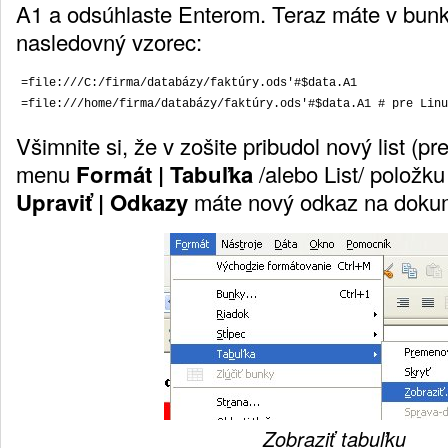
A1 a odsúhlaste Enterom. Teraz máte v bunk
nasledovný vzorec:
=file:///C:/firma/databázy/faktúry.ods'#$data.A1

Všimnite si, že v zošite pribudol nový list (pr
menu
Formát | Tabuľka
/alebo List/ položk
Upraviť | Odkazy
máte nový odkaz na doku
Zobraziť tabuľku