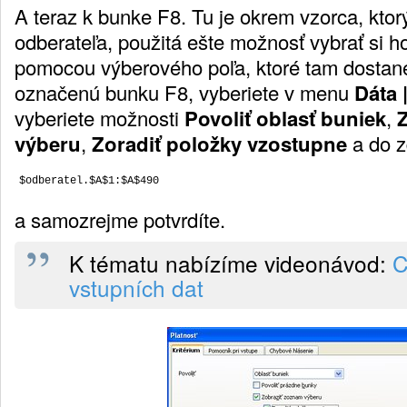
A teraz k bunke F8. Tu je okrem vzorca, kto
odberateľa, použitá ešte možnosť vybrať si
pomocou výberového poľa, ktoré tam dostan
označenú bunku F8, vyberiete v menu
Dáta |
vyberiete možnosti
Povoliť oblasť buniek
,
výberu
,
Zoradiť položky vzostupne
a do z
a samozrejme potvrdíte.
K tématu nabízíme videonávod:
C
vstupních dat