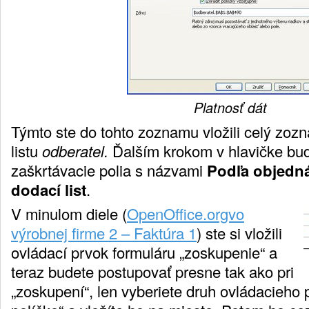
Platnosť dát
Týmto ste do tohto zoznamu vložili celý zoz
listu
odberatel.
Ďalším krokom v hlavičke bud
zaškrtávacie polia s názvami
Podľa objedn
dodací list
.
V minulom diele (
OpenOffice.orgvo
výrobnej firme 2 – Faktúra 1
) ste si vložili
ovládací prvok formuláru „zoskupenie“ a
teraz budete postupovať presne tak ako pri
„zoskupení“, len vyberiete druh ovládacieho 