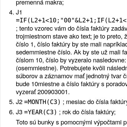
premenná makra;
J1
=IF(L2+1<10;"00"&L2+1;IF(L2+1<
; tento vzorec vám do čísla faktúry zadá
trojmiestnom stave ako text; je to preto,
číslo 1, číslo faktúry by ste mali naprík
sedemmiestne číslo. Ak by ste už mali f
číslom 10, číslo by vyzeralo nasledovne
(osemmiestne). Potrebujete kvôli násle
súborov a záznamov mať jednotný tvar čís
bude 10miestne a číslo faktúry s porad
vyzerať 200903001.
J2
; mesiac do čísla faktúr
=MONTH(C3)
J3
; rok do čísla faktúry;
=YEAR(C3)
Toto sú bunky s pomocnými výpočtami pr