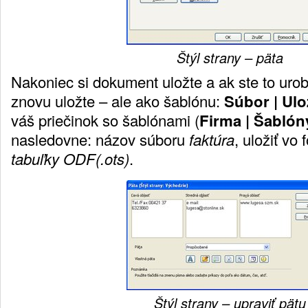
Štýl strany – päta
Nakoniec si dokument uložte a ak ste to urobil
znovu uložte – ale ako šablónu:
Súbor | Ulo
váš priečinok so šablónami (
Firma | Šablón
nasledovne: názov súboru
faktúra
, uložiť vo
tabuľky ODF(.ots)
.
Štýl strany – upraviť pätu