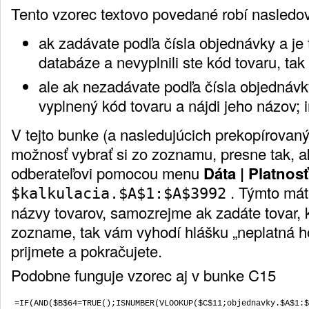
Tento vzorec textovo povedané robí nasledo
ak zadávate podľa čísla objednávky a je
databáze a nevyplnili ste kód tovaru, tak
ale ak nezadávate podľa čísla objednávky,
vyplnený kód tovaru a nájdi jeho názov; 
V tejto bunke (a nasledujúcich prekopírovaný
možnosť vybrať si zo zoznamu, presne tak, ako
odberateľovi pomocou menu
Dáta | Platnosť.
. Týmto mát
$kalkulacia.$A$1:$A$3992
názvy tovarov, samozrejme ak zadáte tovar, k
zozname, tak vám vyhodí hlášku „neplatná ho
prijmete a pokračujete.
Podobne funguje vzorec aj v bunke C15