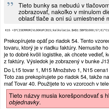
Tieto bunky sa nebudú v tlačovo
zobrazovať, nakoľko v minulom diele
oblasť tlače a oni sú umiestnené 
Prekopírujete opäť po riadok 54. Tento vzore
tovaru, ktorý je v riadku faktúry. Nemusíte h
je to dobré kvôli logistike, ak chcete vedieť, 
z faktúry. Výsledok je zobrazený v bunke J1
Do L15 tovar 1, M15 Množstvo 1, N15 cena1
Toto zas prekopírujete po riadok 54, takže n
mať Tovar 40. Použijete to vo vzorcoch v tele 
Tieto názvy musia korešpondovať s hla
.
objednavky