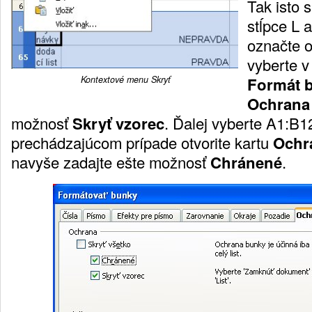
Tak isto s
stĺpce L 
označte o
vyberte 
Formát 
Kontextové menu Skryť
Ochrana
možnosť
Skryť vzorec
. Ďalej vyberte A1:B12
prechádzajúcom prípade otvorite kartu
Ochr
navyše zadajte ešte možnosť
Chránené
.