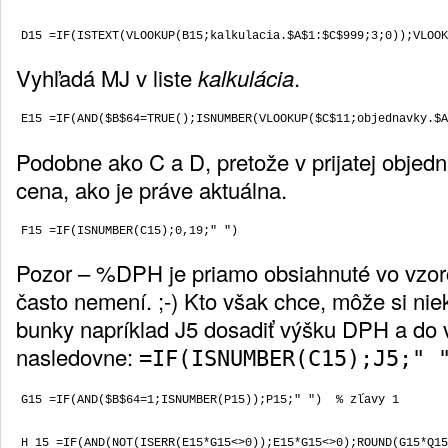
Vyhľadá MJ v liste
kalkulácia
.
Podobne ako C a D, pretože v prijatej objed
cena, ako je práve aktuálna.
Pozor – %DPH je priamo obsiahnuté vo vzorc
často nemení. ;-) Kto však chce, môže si ni
bunky napríklad J5 dosadiť výšku DPH a do v
nasledovne:
=IF(ISNUMBER(C15);J5;" 