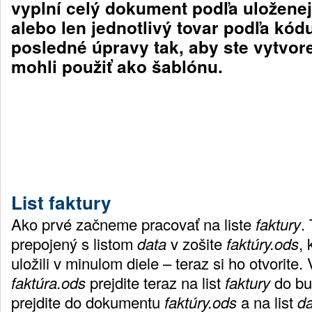
vyplní celý dokument podľa uložene
alebo len jednotlivý tovar podľa kód
posledné úpravy tak, aby ste vytvo
mohli použiť ako šablónu.
List faktury
Ako prvé začneme pracovať na liste
faktury
.
prepojený s listom
data
v zošite
faktúry.ods
, 
uložili v minulom diele – teraz si ho otvorite
faktúra.ods
prejdite teraz na list
faktury
do bu
prejdite do dokumentu
faktúry.ods
a na list
da