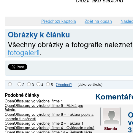
Předchozí kapitola
Zpět na obsah
Násled
Obrázky k článku
Všechny obrázky a fotografie nalezne
fotogalerii
.
(Jako ve škole)
1
2
3
4
5
Komentář
Podobné články
OpenOffice.org vo výrobnej firme 1
OpenOffice.org vo výrobnej firme 5 - Makrá pre
faktúru
O
OpenOffice.org vo výrobnej firme 6 – Faktúra popis a
kontrola funkčnosti
v
OpenOffice.org vo výrobnej firme 2 – Faktúra 1
3
OpenOffice.org vo výrobnej firme 4 - Ovládacie makrá
Standa
OpenOffice.org vo výrobnej firme 14 – Rekapitulácia