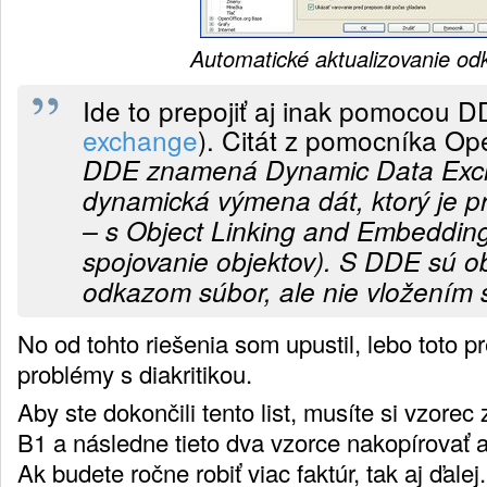
Automatické aktualizovanie od
Ide to prepojiť aj inak pomocou D
exchange
). Citát z pomocníka Op
DDE znamená Dynamic Data Exc
dynamická výmena dát, ktorý je
– s Object Linking and Embedding
spojovanie objektov). S DDE sú o
odkazom súbor, ale nie vložením 
No od tohto riešenia som upustil, lebo toto p
problémy s diakritikou.
Aby ste dokončili tento list, musíte si vzorec
B1 a následne tieto dva vzorce nakopírovať a
Ak budete ročne robiť viac faktúr, tak aj ďalej