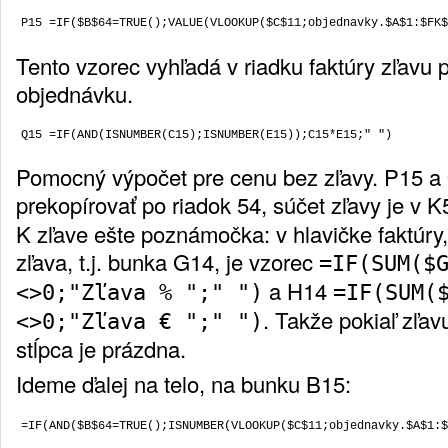
Tento vzorec vyhľadá v riadku faktúry zľavu 
objednávku.
Pomocný výpočet pre cenu bez zľavy. P15 a 
prekopírovať po riadok 54, súčet zľavy je v 
K zľave ešte poznámočka: v hlavičke faktúr
zľava, t.j. bunka G14, je vzorec
=IF(SUM($
a H14
<>0;"Zľava % ";" ")
=IF(SUM(
. Takže pokiaľ zľav
<>0;"Zľava € ";" ")
stĺpca je prázdna.
Ideme ďalej na telo, na bunku B15: