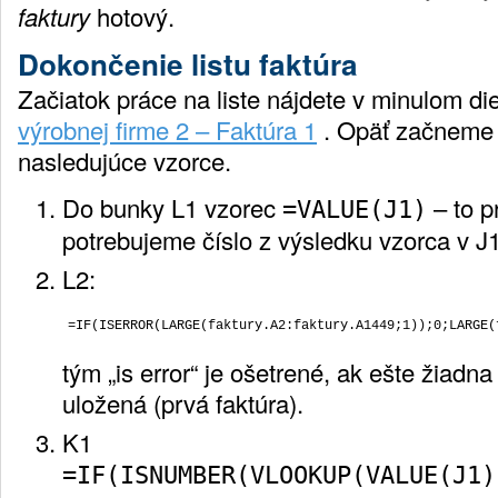
faktury
hotový.
Dokončenie listu faktúra
Začiatok práce na liste nájdete v minulom di
výrobnej firme 2 – Faktúra 1
. Opäť začneme 
nasledujúce vzorce.
Do bunky L1 vzorec
– to p
=VALUE(J1)
potrebujeme číslo z výsledku vzorca v J1
L2:
tým „is error“ je ošetrené, ak ešte žiadna
uložená (prvá faktúra).
K1
=IF(ISNUMBER(VLOOKUP(VALUE(J1)