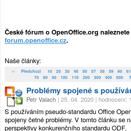
České fórum o OpenOffice.org naleznete
forum.openoffice.cz
.
Naše články:
‹‹
Předchozí
10
20
30
40
50
57
58
59
60
61
70
80
90
100
110
200
300
400
500
Problémy spojené s použív
Petr Valach
|
25. 04. 2020
|
hodnocení: 
S používáním pseudo-standardu Office Op
spojeny četné problémy. V tomto článku se 
perspektivy konkurenčního standardu ODF.