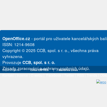
- portál pro uživatele kancelářských bal
OpenOffice.cz
ISSN: 1214-9608
Copyright © 2025 CCB, spol. s r. o., všechna práva
vyhrazena.
Provozuje
CCB, spol. s r. o.
Zásady zpracování a ochrany osobních údajů.
Doporučujeme
Linux EXPRES
|
Mandriva Linux
Kontakt
|
Inzerce
|
O webu
|
Facebook
|
Twitter
|
RSS
|
Trends
|
Obs