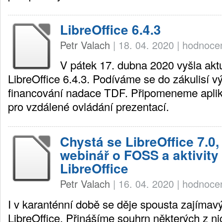
LibreOffice 6.4.3
Petr Valach
|
18. 04. 2020
|
hodnocen
V pátek 17. dubna 2020 vyšla akt
LibreOffice 6.4.3. Podíváme se do zákulisí vý
financování nadace TDF. Připomeneme apli
pro vzdálené ovládání prezentací.
Chystá se LibreOffice 7.0
webinář o FOSS a aktivity
LibreOffice
Petr Valach
|
16. 04. 2020
|
hodnocen
I v karanténní době se děje spousta zajímav
LibreOffice. Přinášíme souhrn některých z n