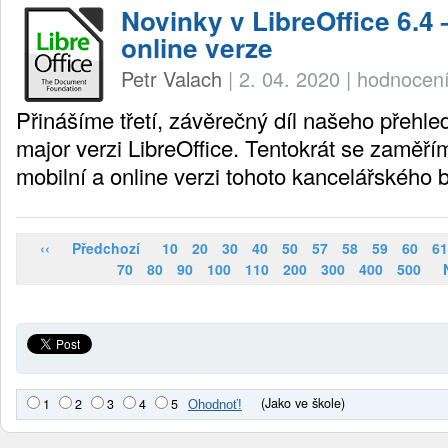
Novinky v LibreOffice 6.4 
online verze
Petr Valach
|
2. 04. 2020
|
hodnocení
Přinášíme třetí, závěrečný díl našeho přehle
major verzi LibreOffice. Tentokrát se zaměří
mobilní a online verzi tohoto kancelářského 
‹‹
Předchozí
10
20
30
40
50
57
58
59
60
61
70
80
90
100
110
200
300
400
500
(Jako ve škole)
1
2
3
4
5