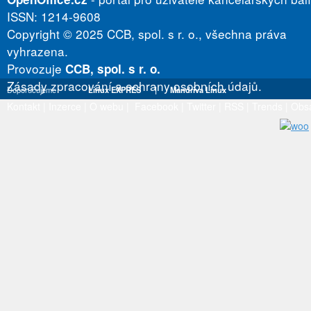
ISSN: 1214-9608
Copyright © 2025 CCB, spol. s r. o., všechna práva
vyhrazena.
Provozuje
CCB, spol. s r. o.
Zásady zpracování a ochrany osobních údajů.
Doporučujeme
Linux EXPRES
|
Mandriva Linux
Kontakt
|
Inzerce
|
O webu
|
Facebook
|
Twitter
|
RSS
|
Trends
|
Obs