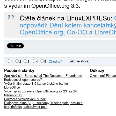
s vydáním OpenOffice.org 3.3.
Čtěte článek na LinuxEXPRESu:
odpovědi: Dění kolem kancelářský
OpenOffice.org, Go-OO a LibreOf
(Jako ve škole)
1
2
3
4
5
Podobné články
Odkazy
Spolkový stát Berlín uznal The Document Foundation
Oznámení Florian
Budoucnost open source?
Vyšla finální verze 3.5 kancelářského balíku
LibreOffice
Výber správ zo sveta OpenOffice.org za 23. až 24.
týždeň 2011
Pokročilé vyhledávání buněk
Dialogová okna (2.) – seznamy, číselná pole, datum a
čas, tlačítka, zaškrtávací pole