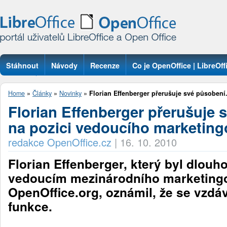
Stáhnout
Návody
Recenze
Co je OpenOffice | LibreOff
Otázky
Home
»
Články
»
Novinky
»
Florian Effenberger přerušuje své působení.
Florian Effenberger přerušuje 
na pozici vedoucího marketin
redakce OpenOffice.cz
|
16. 10. 2010
Florian Effenberger, který byl dlouh
vedoucím mezinárodního marketing
OpenOffice.org, oznámil, že se vzd
funkce.