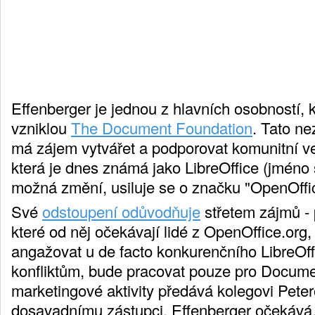
Effenberger je jednou z hlavních osobností, k
vzniklou
The Document Foundation
. Tato n
má zájem vytvářet a podporovat komunitní ve
která je dnes známá jako LibreOffice (jméno
možná změní, usiluje se o značku "OpenOffic
Své
odstoupení odůvodňuje
střetem zájmů - p
které od něj očekávají lidé z OpenOffice.org,
angažovat u de facto konkurenčního LibreOff
konfliktům, bude pracovat pouze pro Docum
marketingové aktivity předává kolegovi Pete
dosavadnímu zástupci. Effenberger očekává, 