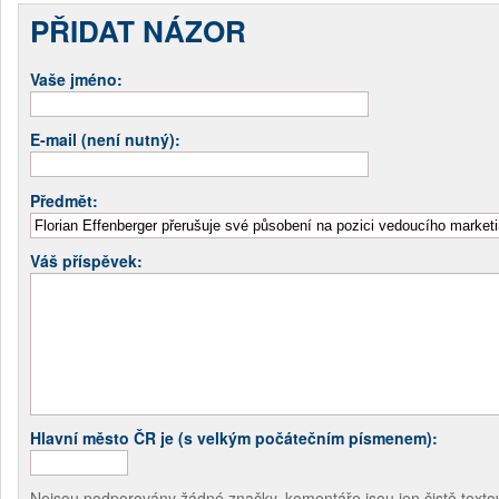
PŘIDAT NÁZOR
Vaše jméno:
E-mail (není nutný):
Předmět:
Váš příspěvek:
Hlavní město ČR je (s velkým počátečním písmenem):
Nejsou podporovány žádné značky, komentáře jsou jen čistě textov