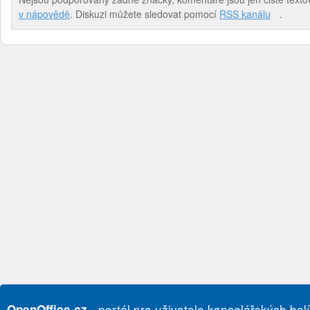
v nápovědě
. Diskuzi můžete sledovat pomocí
RSS kanálu
.
- portál pro uživatele kancelářských bal
OpenOffice.cz