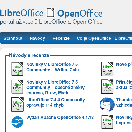
Stáhnout
Návody
Recenze
Co je OpenOffice | LibreOff
Otázky
Návody a recenze
Novinky v LibreOffice 7.5
Nové př
Community – Writer, Calc
Novinky v LibreOffice 7.5
Příručky
Community – obecné změny,
aktuali
Impress, Draw, Math
LibreOffice 7.4.4 Community
Thunder
opravuje 114 chyb
vzhledu 
Vydán Apache OpenOffice 4.1.13
Novinky
Impres