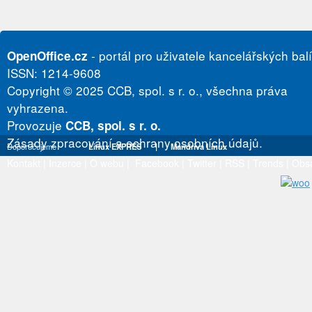
- portál pro uživatele kancelářských bal
OpenOffice.cz
ISSN: 1214-9608
Copyright © 2025 CCB, spol. s r. o., všechna práva
vyhrazena.
Provozuje
CCB, spol. s r. o.
Zásady zpracování a ochrany osobních údajů.
Doporučujeme
Linux EXPRES
|
Mandriva Linux
Kontakt
|
Inzerce
|
O webu
|
Facebook
|
Twitter
|
RSS
|
Trends
|
Obs