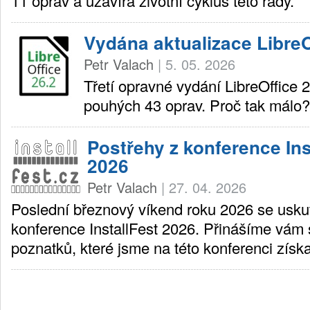
11 oprav a uzavírá životní cyklus této řady.
Vydána aktualizace LibreO
Petr Valach
|
5. 05. 2026
Třetí opravné vydání LibreOffice 2
pouhých 43 oprav. Proč tak málo
Postřehy z konference Ins
2026
Petr Valach
|
27. 04. 2026
Poslední březnový víkend roku 2026 se uskut
konference InstallFest 2026. Přinášíme vám
poznatků, které jsme na této konferenci získa