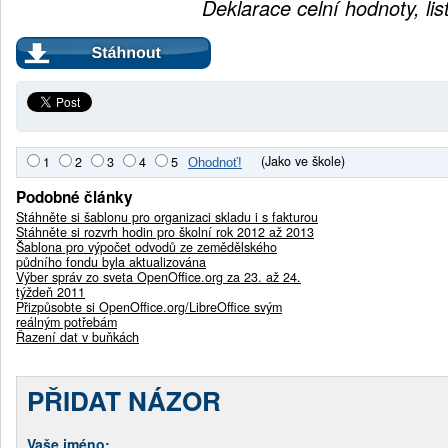
Deklarace celní hodnoty, lis
(Jako ve škole)
1
2
3
4
5
Podobné články
Stáhněte si šablonu pro organizaci skladu i s fakturou
Stáhněte si rozvrh hodin pro školní rok 2012 až 2013
Šablona pro výpočet odvodů ze zemědělského
půdního fondu byla aktualizována
Výber správ zo sveta OpenOffice.org za 23. až 24.
týždeň 2011
Přizpůsobte si OpenOffice.org/LibreOffice svým
reálným potřebám
Řazení dat v buňkách
PŘIDAT NÁZOR
Vaše jméno: