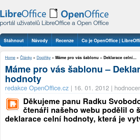
Stáhnout
Návody
Recenze
Co je OpenOffice | LibreOff
Otázky
Home
»
Články
»
Doplňky
»
Máme pro vás šablonu – Deklarace celní...
Máme pro vás šablonu – Deklar
hodnoty
redakce OpenOffice.cz
|
16. 01. 2012
|
hodnocen
Děkujeme panu Radku Svobodovi
čtenáři našeho webu podělil o 
deklarace celní hodnoty, která je vy