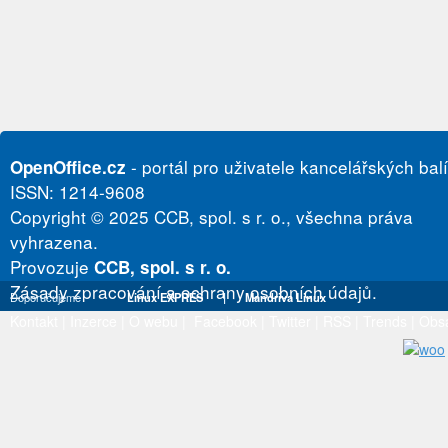
- portál pro uživatele kancelářských bal
OpenOffice.cz
ISSN: 1214-9608
Copyright © 2025 CCB, spol. s r. o., všechna práva
vyhrazena.
Provozuje
CCB, spol. s r. o.
Zásady zpracování a ochrany osobních údajů.
Doporučujeme
Linux EXPRES
|
Mandriva Linux
Kontakt
|
Inzerce
|
O webu
|
Facebook
|
Twitter
|
RSS
|
Trends
|
Obs