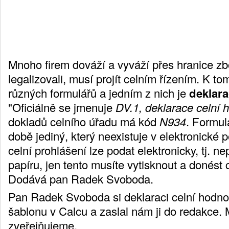
Mnoho firem dováží a vyváží přes hranice zb
legalizovali, musí projít celním řízením. K t
různých formulářů a jedním z nich je
deklara
"Oficiálně se jmenuje
DV.1, deklarace celní 
dokladů celního úřadu má kód
N934
. Formul
době jediný, který neexistuje v elektronické
celní prohlášení lze podat elektronicky, tj. n
papíru, jen tento musíte vytisknout a donést
Dodává pan Radek Svoboda.
Pan Radek Svoboda si deklaraci celní hodnot
šablonu v Calcu a zaslal nám ji do redakce. 
zveřejňujeme.