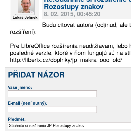
Rozostupy znakov
8. 02. 2015, 00:45:20
Lukáš Jelínek
Budu citovat autora (odjinud, ale 
rozšíření):
Pre LibreOffice rozšírenia neudržiavam, lebo
posledné verzie, ktoré v ňom fungujú sú na sti
http://liberix.cz/doplnky/jp_makra_ooo_old/
PŘIDAT NÁZOR
Vaše jméno:
E-mail (není nutný):
Předmět: