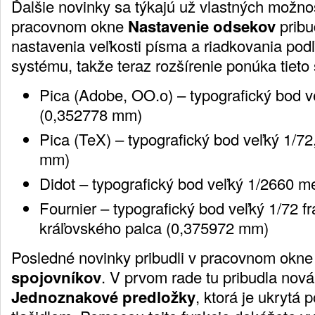
Ďalšie novinky sa týkajú už vlastných možnos
pracovnom okne
Nastavenie odsekov
pribu
nastavenia veľkosti písma a riadkovania pod
systému, takže teraz rozšírenie ponúka tieto 
Pica (Adobe, OO.o) – typografický bod v
(0,352778 mm)
Pica (TeX) – typografický bod veľký 1/7
mm)
Didot – typografický bod veľký 1/2660 
Fournier – typografický bod veľký 1/72 
kráľovského palca (0,375972 mm)
Posledné novinky pribudli v pracovnom okn
spojovníkov
. V prvom rade tu pribudla nová
Jednoznakové predložky
, ktorá je ukryt