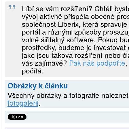
Líbí se vám rozšíření? Chtěli byst
vývoj aktivně přispěla obecně pr
společnost Liberix, která spravuje
portál a různými způsoby prosazu
volně šiřitelný software. Pokud b
prostředky, budeme je investovat
jako jsou taková rozšíření nebo čl
vás zajímavé?
Pak nás podpořte
,
počítá.
Obrázky k článku
Všechny obrázky a fotografie nalezne
fotogalerii
.