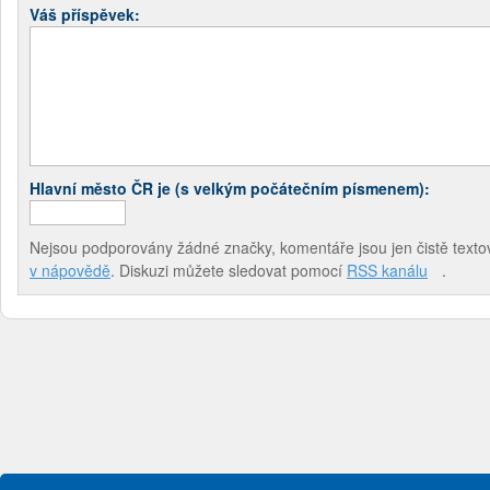
Váš příspěvek:
Hlavní město ČR je (s velkým počátečním písmenem):
Nejsou podporovány žádné značky, komentáře jsou jen čistě textov
v nápovědě
. Diskuzi můžete sledovat pomocí
RSS kanálu
.