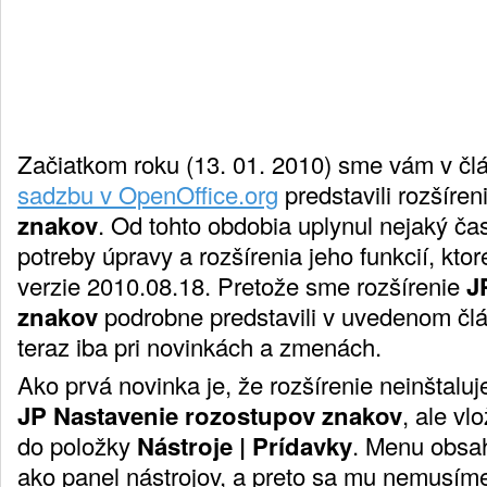
Začiatkom roku (13. 01. 2010) sme vám v č
sadzbu v OpenOffice.org
predstavili rozšíren
znakov
. Od tohto obdobia uplynul nejaký ča
potreby úpravy a rozšírenia jeho funkcií, ktor
verzie 2010.08.18. Pretože sme rozšírenie
J
znakov
podrobne predstavili v uvedenom člá
teraz iba pri novinkách a zmenách.
Ako prvá novinka je, že rozšírenie neinštaluj
JP Nastavenie rozostupov znakov
, ale v
do položky
Nástroje | Prídavky
. Menu obsahu
ako panel nástrojov, a preto sa mu nemusím