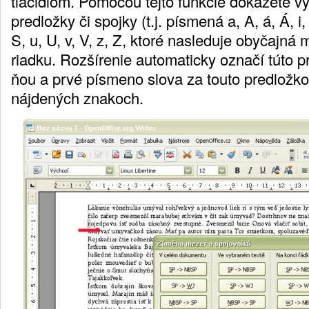
tlačidlom. Pomocou tejto funkcie dokážete v
predložky či spojky (t.j. písmená a, A, á, Á, i, 
S, u, U, v, V, z, Z, ktoré nasleduje obyčajná
riadku. Rozšírenie automaticky označí túto 
ňou a prvé písmeno slova za touto predložko
nájdených znakoch.