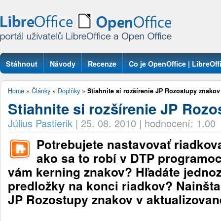
Stáhnout
Návody
Recenze
Co je OpenOffice | LibreOff
Otázky
Home
»
Články
»
Doplňky
»
Stiahnite si rozšírenie JP Rozostupy znakov
Stiahnite si rozšírenie JP Roz
Július Pastierik
|
25. 08. 2010
|
hodnocení: 1.00
Potrebujete nastavovať riadkov
ako sa to robí v DTP programo
vám kerning znakov? Hľadáte jedno
predložky na konci riadkov? Nainštal
JP Rozostupy znakov v aktualizovanej