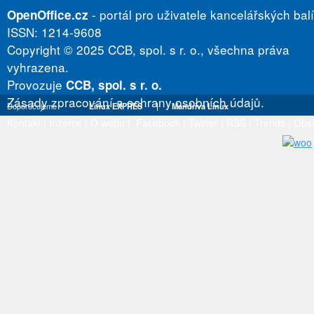
- portál pro uživatele kancelářských bal
OpenOffice.cz
ISSN: 1214-9608
Copyright © 2025 CCB, spol. s r. o., všechna práva
vyhrazena.
Provozuje
CCB, spol. s r. o.
Zásady zpracování a ochrany osobních údajů.
Doporučujeme
Linux EXPRES
|
Mandriva Linux
Kontakt
|
Inzerce
|
O webu
|
Facebook
|
Twitter
|
RSS
|
Trends
|
Obs