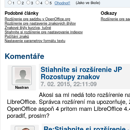
(Jako ve škole)
1
2
3
4
5
Podobné články
Odkazy
Rozšírenie pre sadzbu v OpenOffice.org
Rozšírenie pre sa
Rozšírenie pre nastavenie znakových štýlov
Znakové štýly kurzíva, tučné
Stiahnite si rozšírenie pre nastavovanie indexov
Počítání znaků
Nastavenie parametrov formátu textu
Komentáře
Stiahnite si rozšírenie JP
Rozostupy znakov
7. 02. 2015, 22:11:09
Nastran
Akosi sa mi nedá toto rozšírenie n
LibreOffice. Správca rozšírení ma upozorňuje, 
OpenOffice aspoň 4 pritom mam LibreOffice 4.4
poradiť, prosim?
Re:Stiahnite si rozšírenie 