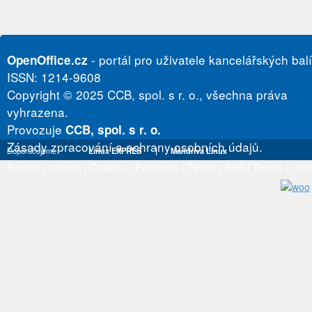
- portál pro uživatele kancelářských bal
OpenOffice.cz
ISSN: 1214-9608
Copyright © 2025 CCB, spol. s r. o., všechna práva
vyhrazena.
Provozuje
CCB, spol. s r. o.
Zásady zpracování a ochrany osobních údajů.
Doporučujeme
Linux EXPRES
|
Mandriva Linux
Kontakt
|
Inzerce
|
O webu
|
Facebook
|
Twitter
|
RSS
|
Trends
|
Obs