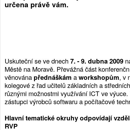
určena právě vám.
Uskuteční se ve dnech
7. - 9. dubna 2009
n
Městě na Moravě. Převážná část konferenčn
věnována
přednáškám
a
workshopům
, v
kolegové z řad učitelů základních a středníc
různými možnostmi využívání ICT ve výuce. 
zástupci výrobců softwaru a počítačové techn
Hlavní tematické okruhy odpovídají vzdě
RVP