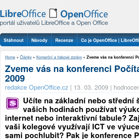
Stáhnout
Návody
Recenze
Co je OpenOffice | LibreOff
Otázky
Home
»
Články
»
Komerční a tiskové zprávy
»
Zveme vás na konferenci Po
Zveme vás na konferenci Počít
2009
redakce OpenOffice.cz
|
13. 03. 2009
|
hodnocen
Učíte na základní nebo střední
vašich hodinách používat výuk
internet nebo interaktivní tabule? Za
vaši kolegové využívají ICT ve výuc
sami pochlubit? Pak je konference P