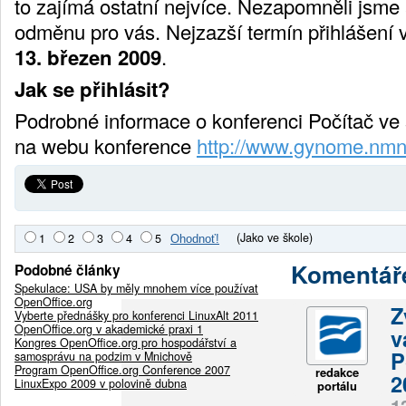
to zajímá ostatní nejvíce. Nezapomněli jsme
odměnu pro vás. Nejzazší termín přihlášení 
13. březen 2009
.
Jak se přihlásit?
Podrobné informace o konferenci Počítač ve
na webu konference
http://www.gynome.nmn
(Jako ve škole)
1
2
3
4
5
Komentář
Podobné články
Spekulace: USA by měly mnohem více používat
OpenOffice.org
Z
Vyberte přednášky pro konferenci LinuxAlt 2011
OpenOffice.org v akademické praxi 1
v
Kongres OpenOffice.org pro hospodářství a
P
samosprávu na podzim v Mnichově
Program OpenOffice.org Conference 2007
redakce
2
LinuxExpo 2009 v polovině dubna
portálu