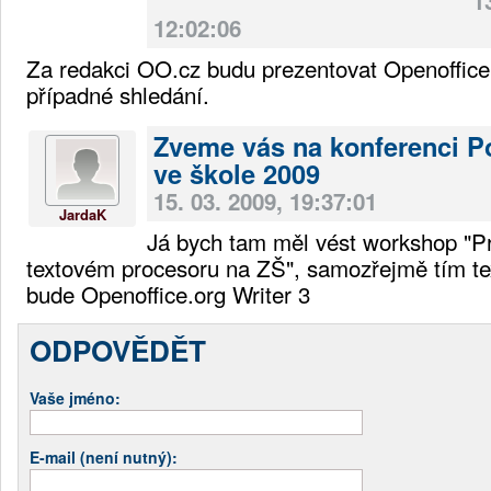
1
12:02:06
Za redakci OO.cz budu prezentovat Openoffice
případné shledání.
Zveme vás na konferenci P
ve škole 2009
15. 03. 2009, 19:37:01
JardaK
Já bych tam měl vést workshop "Pr
textovém procesoru na ZŠ", samozřejmě tím t
bude Openoffice.org Writer 3
ODPOVĚDĚT
Vaše jméno:
E-mail (není nutný):