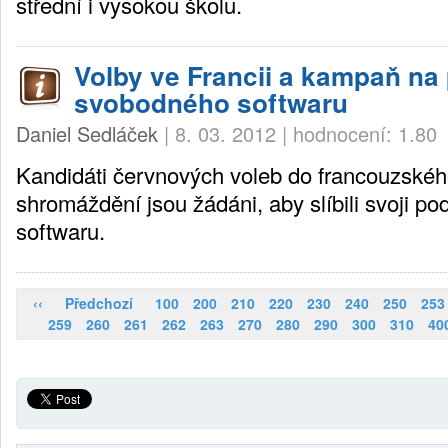
střední i vysokou školu.
Volby ve Francii a kampaň na
svobodného softwaru
Daniel Sedláček
|
8. 03. 2012
|
hodnocení: 1.80
Kandidáti červnových voleb do francouzské
shromáždění jsou žádáni, aby slíbili svoji 
softwaru.
‹‹
Předchozí
100
200
210
220
230
240
250
253
259
260
261
262
263
270
280
290
300
310
40