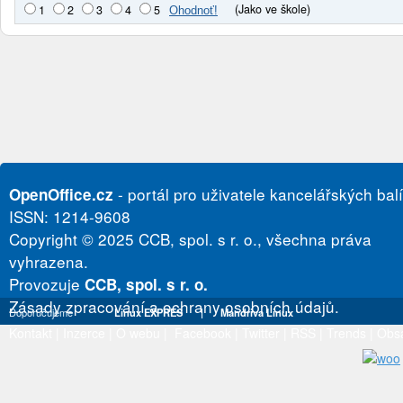
(Jako ve škole)
1
2
3
4
5
- portál pro uživatele kancelářských bal
OpenOffice.cz
ISSN: 1214-9608
Copyright © 2025 CCB, spol. s r. o., všechna práva
vyhrazena.
Provozuje
CCB, spol. s r. o.
Zásady zpracování a ochrany osobních údajů.
Doporučujeme
Linux EXPRES
|
Mandriva Linux
Kontakt
|
Inzerce
|
O webu
|
Facebook
|
Twitter
|
RSS
|
Trends
|
Obs