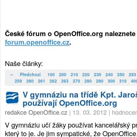
České fórum o OpenOffice.org naleznete
forum.openoffice.cz
.
Naše články:
‹‹
Předchozí
100
200
210
220
230
240
250
253
259
260
261
262
263
270
280
290
300
310
40
V gymnáziu na třídě Kpt. Jaro
používají OpenOffice.org
redakce OpenOffice.cz
|
13. 03. 2012
|
hodnocen
V gymnáziu učí žáky používat kancelářský pr
který to je. Je jim sympatické, že OpenOffice