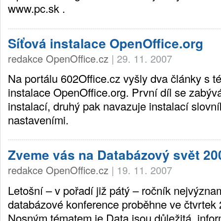
www.pc.sk .
Síťová instalace OpenOffice.org
redakce OpenOffice.cz
|
29. 11. 2007
Na portálu 602Office.cz vyšly dva články s t
instalace OpenOffice.org. První díl se zabý
instalací, druhý pak navazuje instalací slovní
nastaveními.
Zveme vás na Databázový svět 20
redakce OpenOffice.cz
|
19. 11. 2007
Letošní – v pořadí již pátý – ročník nejvýzna
databázové konference proběhne ve čtvrtek 2
Nosným tématem je Data jsou důležitá, inform