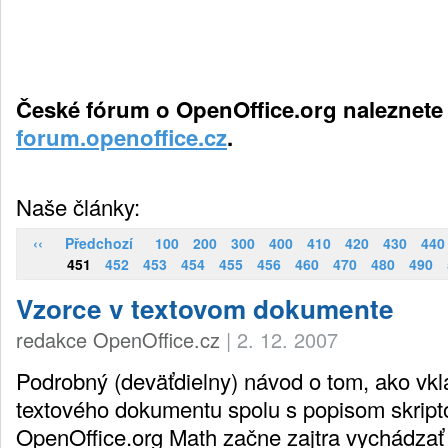
České fórum o OpenOffice.org naleznete
forum.openoffice.cz
.
Naše články:
‹‹
Předchozí
100
200
300
400
410
420
430
440
451
452
453
454
455
456
460
470
480
490
Vzorce v textovom dokumente
redakce OpenOffice.cz
|
2. 12. 2007
Podrobný (deväťdielny) návod o tom, ako vkl
textového dokumentu spolu s popisom skript
OpenOffice.org Math začne zajtra vychádzať 