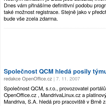
Dnes vám přinášíme definitivní podobu pro
také možnost registrace. Stejně jako v předch
bude vše zcela zdarma.
Společnost QCM hledá posily tým
redakce OpenOffice.cz
|
7. 11. 2007
Společnost QCM, s.r.o., provozovatel portá
OpenOffice.cz , MandrivaLinux.cz a platinový
Mandriva, S.A. hledá pro pracoviště v Brně