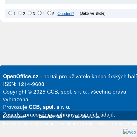
(Jako ve škole)
1
2
3
4
5
- portál pro uživatele kancelářských bal
OpenOffice.cz
ISSN: 1214-9608
Copyright © 2025 CCB, spol. s r. o., všechna práva
vyhrazena.
Provozuje
CCB, spol. s r. o.
Zásady zpracování a ochrany osobních údajů.
Doporučujeme
Linux EXPRES
|
Mandriva Linux
Kontakt
|
Inzerce
|
O webu
|
Facebook
|
Twitter
|
RSS
|
Trends
|
Obs