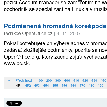
pozici Account manager se zaměřením na we
obchodník se specializací na Linux a virtualiz
Podmienená hromadná korešpode
redakce OpenOffice.cz
|
4. 11. 2007
Pokiaľ potrebujete pri výbere adries v hroma
zadávať zložitejšie podmienky, pozrite sa no
OpenOffice.org, ktorý začne zajtra vychádzať
www.pc.sk.
‹‹
Předchozí
100
200
300
400
410
420
430
440
451
452
453
454
455
456
460
470
480
490