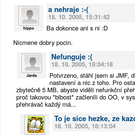
a nehraje :-(
18. 10. 2005, 15:31:42
Ba dokonce ani s ni :D
hippo
Nicmene dobry pocin.
Nefunguje :(
18. 10. 2005, 18:04:18
Potvrzeno, stáhl jsem si JMF, 
Jarda
nastavení a nic z toho. Pro osta
zbytečně 5 MB, abyste viděli nefunkční př
proč takovou *blbost* začlenili do OO, v sy
přehrávač každý má...
To je sice hezke, ze kaz
18. 10. 2005, 18:13:04