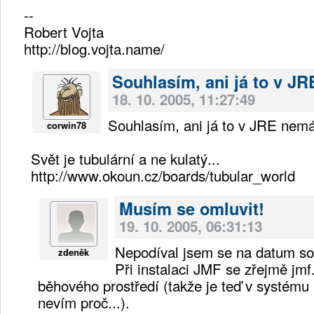
--
Robert Vojta
http://blog.vojta.name/
Souhlasím, ani já to v JR
18. 10. 2005, 11:27:49
Souhlasím, ani já to v JRE nem
corwin78
Svět je tubulární a ne kulatý...
http://www.okoun.cz/boards/tubular_world
Musím se omluvit!
19. 10. 2005, 06:31:13
Nepodíval jsem se na datum s
zdeněk
Při instalaci JMF se zřejmě jmf.
běhového prostředí (takže je teď v systému
nevím proč...).