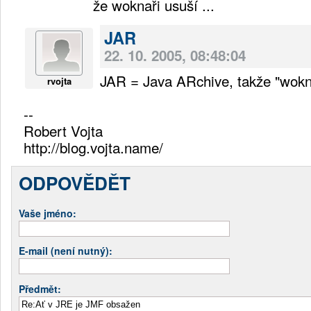
že woknaři usuší ...
JAR
22. 10. 2005, 08:48:04
JAR = Java ARchive, takže "wokna
rvojta
--
Robert Vojta
http://blog.vojta.name/
ODPOVĚDĚT
Vaše jméno:
E-mail (není nutný):
Předmět: