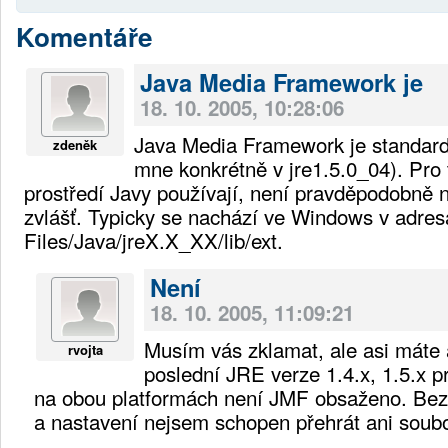
Komentáře
Java Media Framework je
18. 10. 2005, 10:28:06
Java Media Framework je standar
zdeněk
mne konkrétně v jre1.5.0_04). Pro 
prostředí Javy používají, není pravděpodobně 
zvlášť. Typicky se nachází ve Windows v adre
Files/Java/jreX.X_XX/lib/ext.
Není
18. 10. 2005, 11:09:21
Musím vás zklamat, ale asi máte
rvojta
poslední JRE verze 1.4.x, 1.5.x p
na obou platformách není JMF obsaženo. Bez
a nastavení nejsem schopen přehrát ani soub