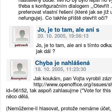
třeba s konfiguračním dialogem ,,Otevřít ..
preferovat vlastní řešení (které jak se již
nefunguje). Co takhle příště otevřít oči?
Jo, je to tam, ale ani s
20. 10. 2005, 19:56:13
Jo, je to tam, ale ani s tímto odk
petrcech
jak dál ?
Chyba je nahlášená
18. 10. 2005, 11:23:30
Jak koukám, pan Vojta vyrobil zázn
Anonymní
http://www.openoffice.org/issues/
id=56152, tak aspoň zahlasujme ("Vote for this 
něco dělá.
(Nemůžeme-li hlasovat, protože nemáme účet,