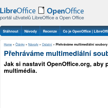
Stáhnout
Návody
Recenze
Co je OpenOffice | LibreOff
Otázky
Home
»
Články
»
Návody
»
Ostatní
»
Přehráváme multimediální soubory
Přehráváme multimediální sou
Jak si nastavit OpenOffice.org, aby 
multimédia.