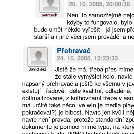
20. 10. 2005, 20:00:38
Není to samozřejmě nejd
petrcech
kdyby to fungovalo, bylo 
bude umět někdo vyřešit - já jsem př
starší a i jiné věci jsem prováděl a n
Přehravač
24. 10. 2005, 12:23:33
Jistě že má, třeba přes mime
David Jež
že stále vymýšlet kolo, navíc
napsaný přehravač a ještě ke všemu v ja
existují _řádově_ déle kvalitní, odladěné,
optimalizované, z knihovnami třeba v as
má určitě také něco, ve win je media pl
pokračovat?) je blbost. Navíc jen kvůli n
navíc není pravda, protože standardní zp
dokumentu je pomoci mime typu, na který 
nastavený bude. IMHO by bylo lepší ho vyu