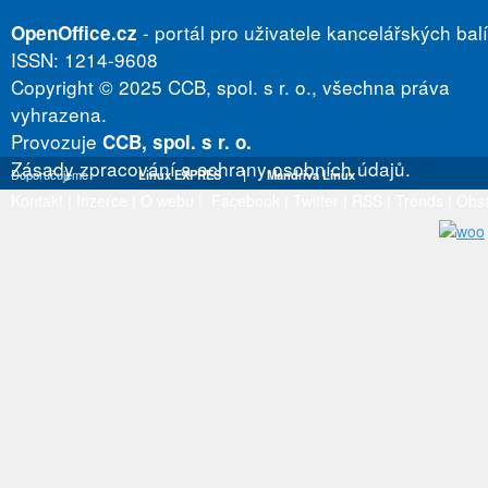
- portál pro uživatele kancelářských bal
OpenOffice.cz
ISSN: 1214-9608
Copyright © 2025 CCB, spol. s r. o., všechna práva
vyhrazena.
Provozuje
CCB, spol. s r. o.
Zásady zpracování a ochrany osobních údajů.
Doporučujeme
Linux EXPRES
|
Mandriva Linux
Kontakt
|
Inzerce
|
O webu
|
Facebook
|
Twitter
|
RSS
|
Trends
|
Obs