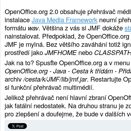
OpenOffice.org 2.0 obsahuje přehrávač médi
instalace
Java Media Framework
neumí přehr
formátu
wav
. Většina z vás si JMF dokáže
st
nainstalovat. Předpoklad, že OpenOffice.org
JMF je mylná. Bez většího zaváhání totiž ig
prostředí jako
JMFHOME
nebo
CLASSPAT
Jak na to? Spusťte OpenOffice.org a v men
OpenOffice.org - Java - Cesta k třídám - Přid
archiv
/cesta/k/JMF/lib/jmf.jar
. Restartujte Op
si funkční přehrávač multimédií.
Jelikož přehrávač není hlavní zbraní OpenOff
jak fatální nedostatek. Na druhou stranu je z
pro zlepšení a doufejme, že bude v dalších ve