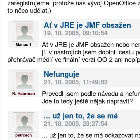
zaregistrujeme, protože nás vývoj OpenOffice
to něco udělat.)
Ať v JRE je JMF obsažen
19. 10. 2005, 09:10:54
Ať v JRE je JMF obsažen nebo není
Manas 1
ji, v nástrojích jsem doplnil cestu
přehrávač médií ve finální verzi OO 2 ani nepí
Nefunguje
21. 10. 2005, 11:49:02
Provedl jsem podle návodu a nefu
R. Habrman
Jde to tedy ještě nějak napravit?
... už jen to, že se má
21. 10. 2005, 23:27:54
... už jen to, že se má odkazovat na
petrcech