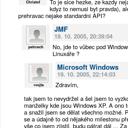
To je sice hezke, ze kazdy nej
Christof
kdyz to nemusi byt pravda), al
prehravac nejake standardni API?
JMF
19. 10. 2005, 20:39:04
No, jde to vůbec pod Windows
petrcech
Linuxáře ?
Microsoft Windows
19. 10. 2005, 22:14:03
Zdravím,
rvojta
tak jsem to nevydržel a šel jsem to vyzk
manželky kde jsou Windows XP. A ono t
a snažil jsem se dělat všechno možné. P
se a údajně to od nějakého milestonu pře
vše co jsem zjistil, budu pátrat dál ... Za