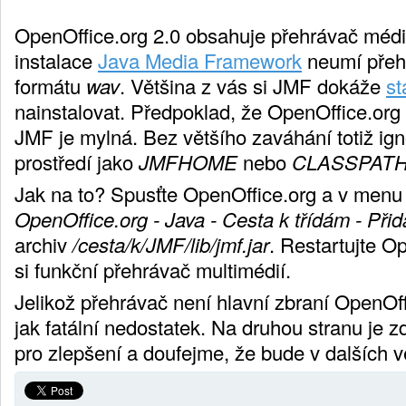
OpenOffice.org 2.0 obsahuje přehrávač médi
instalace
Java Media Framework
neumí přehr
formátu
wav
. Většina z vás si JMF dokáže
st
nainstalovat. Předpoklad, že OpenOffice.org
JMF je mylná. Bez většího zaváhání totiž ig
prostředí jako
JMFHOME
nebo
CLASSPAT
Jak na to? Spusťte OpenOffice.org a v men
OpenOffice.org - Java - Cesta k třídám - Přid
archiv
/cesta/k/JMF/lib/jmf.jar
. Restartujte Op
si funkční přehrávač multimédií.
Jelikož přehrávač není hlavní zbraní OpenOff
jak fatální nedostatek. Na druhou stranu je z
pro zlepšení a doufejme, že bude v dalších ve