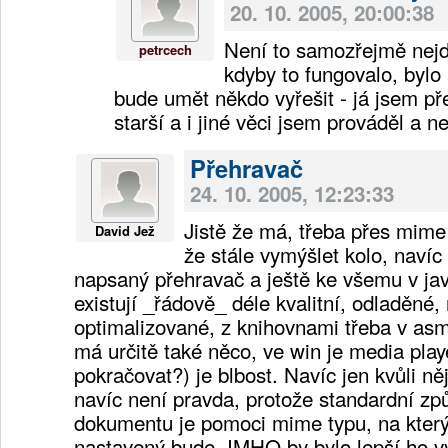
20. 10. 2005, 20:00:38
Není to samozřejmě nejd
petrcech
kdyby to fungovalo, bylo 
bude umět někdo vyřešit - já jsem př
starší a i jiné věci jsem prováděl a n
Přehravač
24. 10. 2005, 12:23:33
Jistě že má, třeba přes mime
David Jež
že stále vymýšlet kolo, navíc
napsaný přehravač a ještě ke všemu v ja
existují _řádově_ déle kvalitní, odladěné,
optimalizované, z knihovnami třeba v as
má určitě také něco, ve win je media pl
pokračovat?) je blbost. Navíc jen kvůli n
navíc není pravda, protože standardní zp
dokumentu je pomoci mime typu, na který 
nastavený bude. IMHO by bylo lepší ho vyu