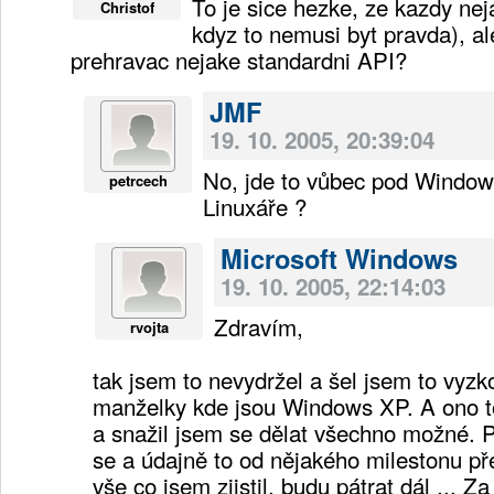
To je sice hezke, ze kazdy nej
Christof
kdyz to nemusi byt pravda), al
prehravac nejake standardni API?
JMF
19. 10. 2005, 20:39:04
No, jde to vůbec pod Windows
petrcech
Linuxáře ?
Microsoft Windows
19. 10. 2005, 22:14:03
Zdravím,
rvojta
tak jsem to nevydržel a šel jsem to vyzk
manželky kde jsou Windows XP. A ono t
a snažil jsem se dělat všechno možné. P
se a údajně to od nějakého milestonu pře
vše co jsem zjistil, budu pátrat dál ... Za