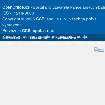
- portál pro uživatele kancelářských bal
OpenOffice.cz
ISSN: 1214-9608
Copyright © 2025 CCB, spol. s r. o., všechna práva
vyhrazena.
Provozuje
CCB, spol. s r. o.
Zásady zpracování a ochrany osobních údajů.
Doporučujeme
Linux EXPRES
|
Mandriva Linux
Kontakt
|
Inzerce
|
O webu
|
Facebook
|
Twitter
|
RSS
|
Trends
|
Obs