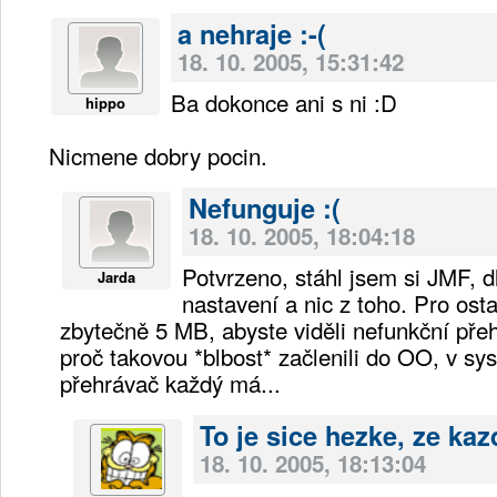
a nehraje :-(
18. 10. 2005, 15:31:42
Ba dokonce ani s ni :D
hippo
Nicmene dobry pocin.
Nefunguje :(
18. 10. 2005, 18:04:18
Potvrzeno, stáhl jsem si JMF, 
Jarda
nastavení a nic z toho. Pro osta
zbytečně 5 MB, abyste viděli nefunkční př
proč takovou *blbost* začlenili do OO, v sy
přehrávač každý má...
To je sice hezke, ze kaz
18. 10. 2005, 18:13:04