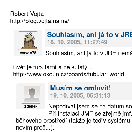
--
Robert Vojta
http://blog.vojta.name/
Souhlasím, ani já to v JR
18. 10. 2005, 11:27:49
Souhlasím, ani já to v JRE nem
corwin78
Svět je tubulární a ne kulatý...
http://www.okoun.cz/boards/tubular_world
Musím se omluvit!
19. 10. 2005, 06:31:13
Nepodíval jsem se na datum s
zdeněk
Při instalaci JMF se zřejmě jmf.
běhového prostředí (takže je teď v systému
nevím proč...).