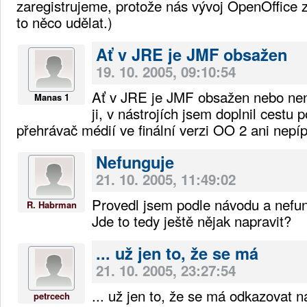
zaregistrujeme, protože nás vývoj OpenOffice
to něco udělat.)
Ať v JRE je JMF obsažen
19. 10. 2005, 09:10:54
Ať v JRE je JMF obsažen nebo není
Manas 1
ji, v nástrojích jsem doplnil cestu
přehrávač médií ve finální verzi OO 2 ani nepí
Nefunguje
21. 10. 2005, 11:49:02
Provedl jsem podle návodu a nefu
R. Habrman
Jde to tedy ještě nějak napravit?
... už jen to, že se má
21. 10. 2005, 23:27:54
... už jen to, že se má odkazovat na
petrcech