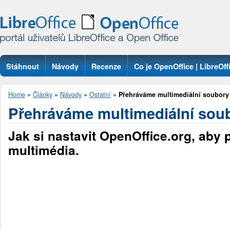
Stáhnout
Návody
Recenze
Co je OpenOffice | LibreOff
Otázky
Home
»
Články
»
Návody
»
Ostatní
»
Přehráváme multimediální soubory
Přehráváme multimediální sou
Jak si nastavit OpenOffice.org, aby 
multimédia.