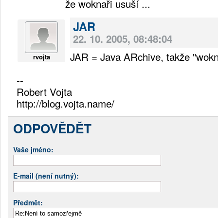
že woknaři usuší ...
JAR
22. 10. 2005, 08:48:04
JAR = Java ARchive, takže "wokna
rvojta
--
Robert Vojta
http://blog.vojta.name/
ODPOVĚDĚT
Vaše jméno:
E-mail (není nutný):
Předmět: