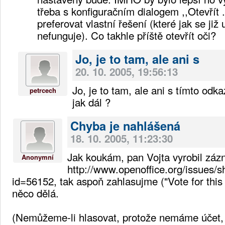
třeba s konfiguračním dialogem ,,Otevřít ..
preferovat vlastní řešení (které jak se již
nefunguje). Co takhle příště otevřít oči?
Jo, je to tam, ale ani s
20. 10. 2005, 19:56:13
Jo, je to tam, ale ani s tímto odk
petrcech
jak dál ?
Chyba je nahlášená
18. 10. 2005, 11:23:30
Jak koukám, pan Vojta vyrobil zázn
Anonymní
http://www.openoffice.org/issues/
id=56152, tak aspoň zahlasujme ("Vote for this 
něco dělá.
(Nemůžeme-li hlasovat, protože nemáme účet,