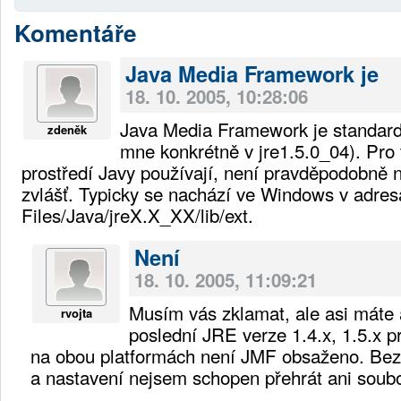
Komentáře
Java Media Framework je
18. 10. 2005, 10:28:06
Java Media Framework je standar
zdeněk
mne konkrétně v jre1.5.0_04). Pro 
prostředí Javy používají, není pravděpodobně 
zvlášť. Typicky se nachází ve Windows v adre
Files/Java/jreX.X_XX/lib/ext.
Není
18. 10. 2005, 11:09:21
Musím vás zklamat, ale asi máte
rvojta
poslední JRE verze 1.4.x, 1.5.x p
na obou platformách není JMF obsaženo. Bez
a nastavení nejsem schopen přehrát ani soub