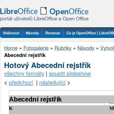
Stáhnout
Návody
Recenze
Co je OpenOffice | LibreOff
Otázky
Home
»
Fotogalerie
»
Rubriky
»
Návody
»
Vytvoř
Abecední rejstřík
Hotový Abecední rejstřík
všechny formáty
|
spustit slideshow
<
předchozí
|
následující
>