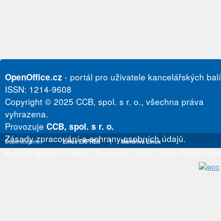
- portál pro uživatele kancelářských bal
OpenOffice.cz
ISSN: 1214-9608
Copyright © 2025 CCB, spol. s r. o., všechna práva
vyhrazena.
Provozuje
CCB, spol. s r. o.
Zásady zpracování a ochrany osobních údajů.
Doporučujeme
Linux EXPRES
|
Mandriva Linux
Kontakt
|
Inzerce
|
O webu
|
Facebook
|
Twitter
|
RSS
|
Trends
|
Obs