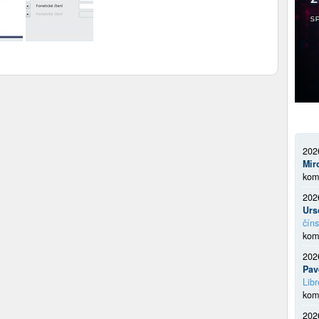
202
Mir
kom
202
Urs
číns
kom
202
Pav
Libr
kom
202