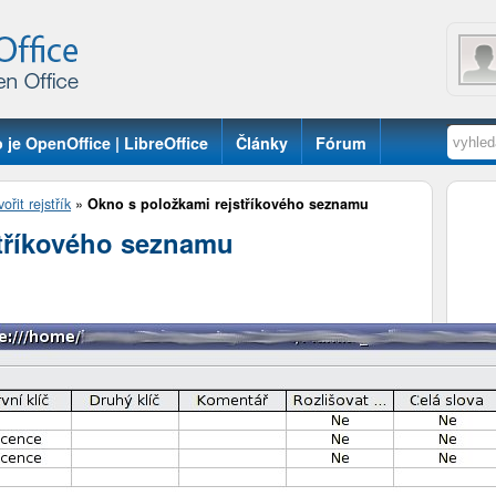
 je OpenOffice | LibreOffice
Články
Fórum
ořit rejstřík
»
Okno s položkami rejstříkového seznamu
tříkového seznamu