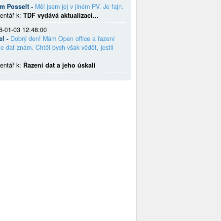
em Posselt -
Měl jsem jej v jiném PV. Je fajn.
entář k:
TDF vydává aktualizaci...
6-01-03 12:48:00
el -
Dobrý den! Mám Open office a řazení
e dat znám. Chtěl bych však vědět, jestli
entář k:
Řazení dat a jeho úskalí