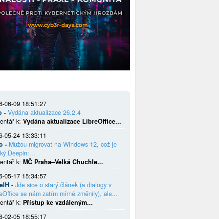
6-06-09 18:51:27
o -
Vydána aktualizace 26.2.4
entář k:
Vydána aktualizace LibreOffice...
6-05-24 13:33:11
o -
Můžou migrovat na Windows 12, což je
ký Deepin:...
entář k:
MČ Praha–Velká Chuchle...
6-05-17 15:34:57
elH -
Jde sice o starý článek (a dialogy v
eOffice se nám zatím mírně změnily), ale...
entář k:
Přístup ke vzdáleným...
6-02-05 18:55:17