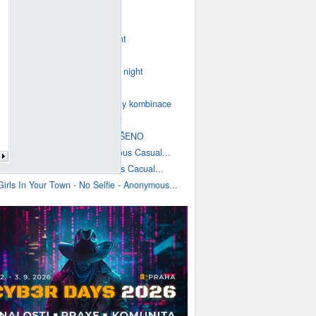
m OpenOffice.cz
Meet a girl from your city tonight
Don't settle for virtual
Find your perfect match for the night
vložení obrázku - VYŘEŠENO
Nahradit Vše nenahradí všechny kombinace
Poznámky pod čarou u LO 25.2
tisk na samolepící štítky VYŘEŠENO
Girls From Your City - Anonymous Casual...
Girls In Your Town - Anonymous Cacual...
Girls In Your Town - No Selfie - Anonymous...