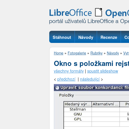
Stáhnout
Návody
Recenze
Co
Otázky
Home
»
Fotogalerie
»
Rubriky
»
Návody
»
Vytv
Okno s položkami rejs
všechny formáty
|
spustit slideshow
<
předchozí
|
následující
>