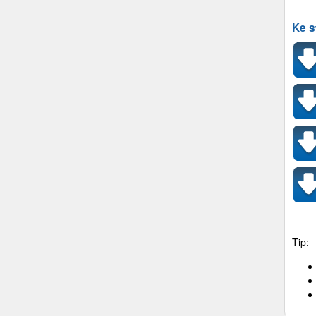
Ke s
Tip: