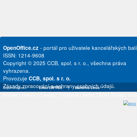
- portál pro uživatele kancelářských bal
OpenOffice.cz
ISSN: 1214-9608
Copyright © 2025 CCB, spol. s r. o., všechna práva
vyhrazena.
Provozuje
CCB, spol. s r. o.
Zásady zpracování a ochrany osobních údajů.
Doporučujeme
Linux EXPRES
|
Mandriva Linux
Kontakt
|
Inzerce
|
O webu
|
Facebook
|
Twitter
|
RSS
|
Trends
|
Obs