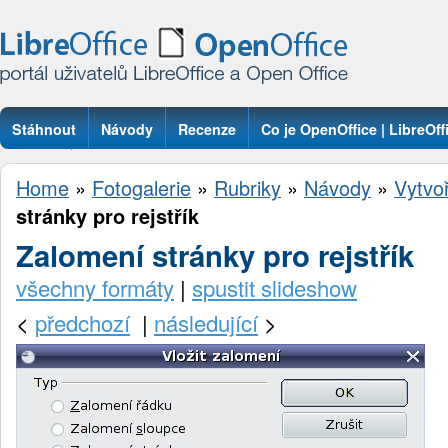
Stáhnout
Návody
Recenze
Co je OpenOffice | LibreOff
Otázky
Home
»
Fotogalerie
»
Rubriky
»
Návody
»
Vytvoř
stránky pro rejstřík
Zalomení stránky pro rejstřík
všechny formáty
|
spustit slideshow
<
předchozí
|
následující
>