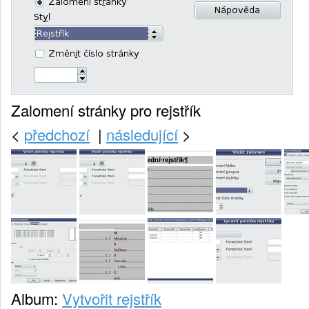
Zalomení stránky pro rejstřík
<
předchozí
|
následující
>
Album:
Vytvořit rejstřík