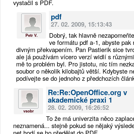
vystačil s PDF.
pdf
27. 02. 2009, 15:13:43
Dobrý, tak hlavně nezapomeňte 
Petr V.
ve formátu pdf a-1, abyste pak 
divným překvapením. Pan Pastierik sice tvr
ale já používám vícero verzí widlí s různým
mě to problém byl. Pro jistotu, nic tím nezk
soubor o několik kilobajtů větší. Kdybyste n
podívejte se do jednoho z předchozích člán
Re:Re:OpenOffice.org v
akademické praxi 1
28. 02. 2009, 16:26:52
vsobr
To že má univerzita něco zaplac
neznamená... stejně pokud se nějaký výslede
net hodí se ho předělat do PDF.