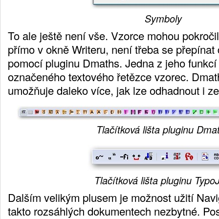
Symboly
To ale ještě není vše. Vzorce mohou pokročil
přímo v okně Writeru, není třeba se přepínat
pomocí pluginu Dmaths. Jedna z jeho funkcí 
označeného textového řetězce vzorec. Dmat
umožňuje daleko více, jak lze odhadnout i ze 
Tlačítková lišta pluginu Dma
Tlačítková lišta pluginu Typ
Dalším velikým plusem je možnost užití Navig
takto rozsáhlých dokumentech nezbytné. Po