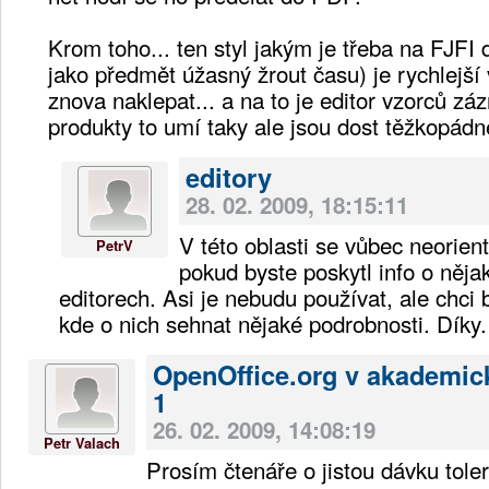
Krom toho... ten styl jakým je třeba na FJFI 
jako předmět úžasný žrout času) je rychlejší
znova naklepat... a na to je editor vzorců záz
produkty to umí taky ale jsou dost těžkopádn
editory
28. 02. 2009, 18:15:11
V této oblasti se vůbec neorient
PetrV
pokud byste poskytl info o něja
editorech. Asi je nebudu používat, ale chci 
kde o nich sehnat nějaké podrobnosti. Díky.
OpenOffice.org v akademic
1
26. 02. 2009, 14:08:19
Petr Valach
Prosím čtenáře o jistou dávku tole