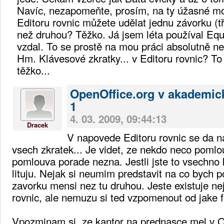
Navíc, nezapomeňte, prosím, na ty úžasné mo
Editoru rovnic můžete udělat jednu závorku (
než druhou? Těžko. Já jsem léta používal Equ
vzdal. To se prostě na mou práci absolutně ne
Hm. Klávesové zkratky... v Editoru rovnic? To 
těžko...
OpenOffice.org v akademic
1
4. 03. 2009, 09:44:13
Dracek
V napovede Editoru rovnic se da na
vsech zkratek... Je videt, ze nekdo neco pomlo
pomlouva porade nezna. Jestli jste to vsechno k
lituju. Nejak si neumim predstavit na co bych p
zavorku mensi nez tu druhou. Jeste existuje ne
rovnic, ale nemuzu si ted vzpomenout od jake f
Vpozminam si, ze kantor na prednasce mel v