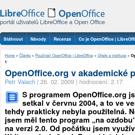
Stáhnout
Návody
Recenze
Co je OpenOffice | LibreOff
Otázky
Home
»
Články
»
Používají OpenOffice | LibreOffice
»
Úřady a instituce
»
Op
1
OpenOffice.org v akademické p
Petr Valach
|
26. 02. 2009
|
hodnocení: 2.17
S programem OpenOffice.org j
setkal v červnu 2004, a to ve ver
tehdy prakticky nebyla použitelná. 
jsem měl tento program „na ozdobu“,
na verzi 2.0. Od počátku jsem využí