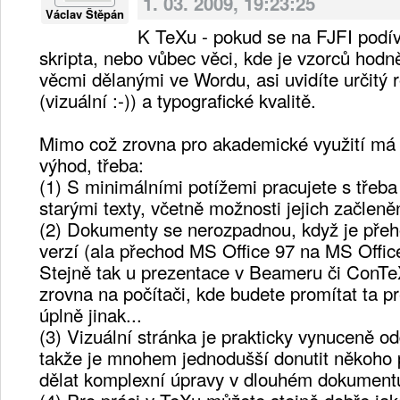
1. 03. 2009, 19:23:25
Václav Štěpán
K TeXu - pokud se na FJFI podí
skripta, nebo vůbec věci, kde je vzorců hodn
věcmi dělanými ve Wordu, asi uvidíte určitý ro
(vizuální :-)) a typografické kvalitě.
Mimo což zrovna pro akademické využití má
výhod, třeba:
(1) S minimálními potížemi pracujete s třeba 
starými texty, včetně možnosti jejich začleně
(2) Dokumenty se nerozpadnou, když je přehod
verzí (ala přechod MS Office 97 na MS Offic
Stejně tak u prezentace v Beameru či ConTe
zrovna na počítači, kde budete promítat ta 
úplně jinak...
(3) Vizuální stránka je prakticky vynuceně o
takže je mnohem jednodušší donutit někoho 
dělat komplexní úpravy v dlouhém dokument
(4) Pro práci v TeXu můžete stejně dobře jak