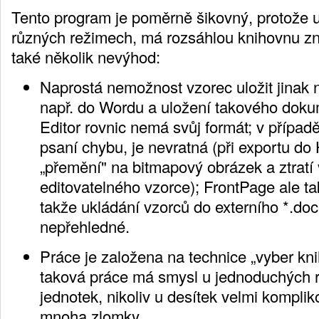
Tento program je poměrně šikovný, protože 
různých režimech, má rozsáhlou knihovnu z
také několik nevýhod:
Naprostá nemožnost vzorec uložit jinak
např. do Wordu a uložení takového doku
Editor rovnic nemá svůj formát; v případ
psaní chybu, je nevratná (při exportu d
„přemění" na bitmapový obrázek a ztratí 
editovatelného vzorce); FrontPage ale t
takže ukládání vzorců do externího *.doc
nepřehledné.
Práce je založena na technice „vyber kn
taková práce má smysl u jednoduchých r
jednotek, nikoliv u desítek velmi kompli
mnoha zlomky.