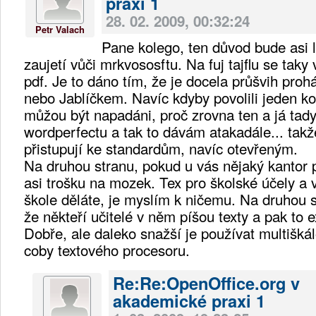
praxi 1
28. 02. 2009, 00:32:24
Petr Valach
Pane kolego, ten důvod bude asi l
zaujetí vůči mrkvososftu. Na fuj tajflu se taky
pdf. Je to dáno tím, že je docela průšvih pr
nebo Jablíčkem. Navíc kdyby povolili jeden k
můžou být napadáni, proč zrovna ten a já ta
wordperfectu a tak to dávám atakadále... tak
přistupují ke standardům, navíc otevřeným.
Na druhou stranu, pokud u vás nějaký kantor p
asi trošku na mozek. Tex pro školské účely a 
škole děláte, je myslím k ničemu. Na druhou s
že někteří učitelé v něm píšou texty a pak to e
Dobře, ale daleko snažší je používat multišká
coby textového procesoru.
Re:Re:OpenOffice.org v
akademické praxi 1