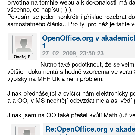
prvotina na tomhle webu a k dokonalosti má da
všechno, co napíšu ;-) ).
Pokusím se jeden konkrétní příklad rozebrat do
samostatného článku. Pro ty, pro něž je tahle 
OpenOffice.org v akademic
1
27. 02. 2009, 23:50:23
Ondřej P.
Nutno také podotknout, že se velmi 
větších dokumentů s hodně vzorcema ve verzi 3
výpisky na MFF Uk a není problém.
Jinak přednášející a cvičící nám elektronicky p
a a OO, v MS nechtějí odevzdat nic a asi vědí p
Jinak jsem na OO také přešel kvůli Math (už ve
Re:OpenOffice.org v akad