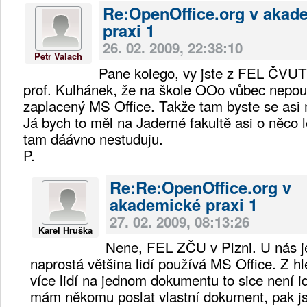
Re:OpenOffice.org v akad
praxi 1
26. 02. 2009, 22:38:10
Petr Valach
Pane kolego, vy jste z FEL ČVUT
prof. Kulhánek, že na škole OOo vůbec nepouž
zaplacený MS Office. Takže tam byste se asi 
Já bych to měl na Jaderné fakultě asi o něco l
tam dáávno nestuduju.
P.
Re:Re:OpenOffice.org v
akademické praxi 1
27. 02. 2009, 08:13:26
Karel Hruška
Nene, FEL ZČU v Plzni. U nás je
naprostá většina lidí používá MS Office. Z h
více lidí na jednom dokumentu to sice není i
mám někomu poslat vlastní dokument, pak j