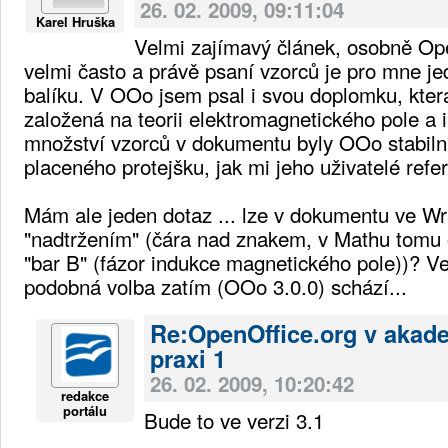
26. 02. 2009, 09:11:04
Karel Hruška
Velmi zajímavý článek, osobně Op
velmi často a právě psaní vzorců je pro mne jed
balíku. V OOo jsem psal i svou doplomku, kte
založená na teorii elektromagnetického pole a 
množství vzorců v dokumentu byly OOo stabilní 
placeného protejšku, jak mi jeho uživatelé refer
Mám ale jeden dotaz ... lze v dokumentu ve Wri
"nadtržením" (čára nad znakem, v Mathu tomu 
"bar B" (fázor indukce magnetického pole))? V
podobná volba zatím (OOo 3.0.0) schází...
Re:OpenOffice.org v akad
praxi 1
26. 02. 2009, 10:20:42
redakce
portálu
Bude to ve verzi 3.1