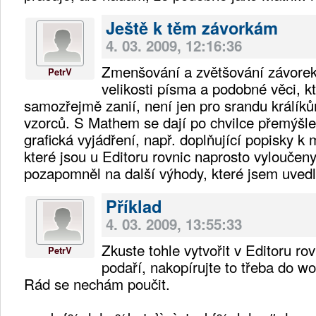
Ještě k těm závorkám
4. 03. 2009, 12:16:36
Zmenšování a zvětšování závorek
PetrV
velikosti písma a podobné věci, k
samozřejmě zanií, není jen pro srandu králíků
vzorců. S Mathem se dají po chvilce přemýšlen
grafická vyjádření, např. doplňující popisky k 
které jsou u Editoru rovnic naprosto vyloučeny.
pozapomněl na další výhody, které jsem uved
Příklad
4. 03. 2009, 13:55:33
Zkuste tohle vytvořit v Editoru r
PetrV
podaří, nakopírujte to třeba do wo
Rád se nechám poučit.