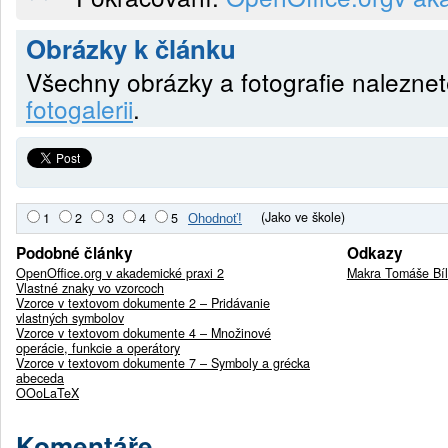
Obrázky k článku
Všechny obrázky a fotografie nalezne
fotogalerii
.
(Jako ve škole)
1
2
3
4
5
Podobné články
Odkazy
OpenOffice.org v akademické praxi 2
Makra Tomáše Bíl
Vlastné znaky vo vzorcoch
Vzorce v textovom dokumente 2 – Pridávanie
vlastných symbolov
Vzorce v textovom dokumente 4 – Množinové
operácie, funkcie a operátory
Vzorce v textovom dokumente 7 – Symboly a grécka
abeceda
OOoLaTeX
Komentáře