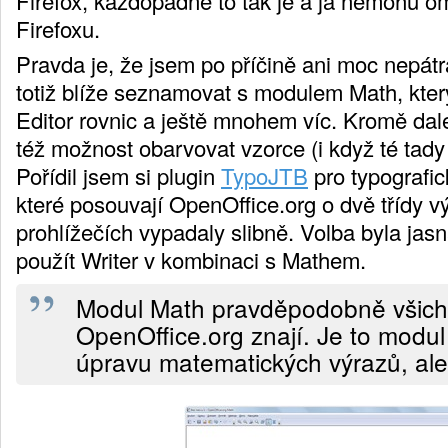
Firefox, každopádně to tak je a já nemohu o
Firefoxu.
Pravda je, že jsem po příčině ani moc nepátr
totiž blíže seznamovat s modulem Math, který
Editor rovnic a ještě mnohem víc. Kromě dale
též možnost obarvovat vzorce (i když té tady 
Pořídil jsem si plugin
TypoJTB
pro typografic
které posouvají OpenOffice.org o dvě třídy v
prohlížečích vypadaly slibně. Volba byla jas
použít Writer v kombinaci s Mathem.
Modul Math pravděpodobně všichn
OpenOffice.org znají. Je to modul
úpravu matematických výrazů, ale 