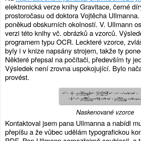
elektronická verze knihy Gravitace, černé dír
prostoročasu od doktora Vojtěcha Ullmanna. 
poněkud obskurních okolností. V. Ullmann os
verzi této knihy vč. obrázků a vzorců. Výsle
programem typu OCR. Leckteré vzorce, zvláště
byly i v knize napsány strojem, takže ty pon
Některé přepsal na počítači, především ty j
Výsledek není zrovna uspokojující. Bylo nač
provést.
Naskenované vzorce
Kontaktoval jsem pana Ullmanna a nabídl mu,
přepíšu a že vůbec udělám typografickou kont
PDF. Pan Ullmann samozřejmě souhlasil, a t