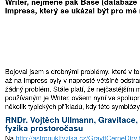
Writer, nejméně pak Base (databáze
Impress, který se ukázal být pro mě 
Bojoval jsem s drobnými problémy, které v t
až na Impress byly v naprosté většině odst
žádný problém. Stále platí, že nejčastějším
používaným je Writer, ovšem nyní ve spolup
několik typických příkladů, kdy této symbióz
RNDr. Vojtěch Ullmann, Gravitace, 
fyzika prostoročasu
Na
http://astronuklfyzika.cz/GravitCerneDiry