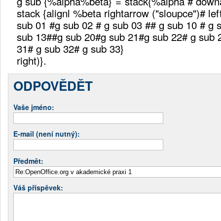
g sub {%alpha%beta}`=`stack{%alpha # downa
stack {alignl %beta rightarrow ("sloupce")# lef
sub 01 #g sub 02 # g sub 03 ## g sub 10 # g 
sub 13##g sub 20#g sub 21#g sub 22# g sub 
31# g sub 32# g sub 33}
right)}.
ODPOVĚDĚT
Vaše jméno:
E-mail (není nutný):
Předmět:
Váš příspěvek: