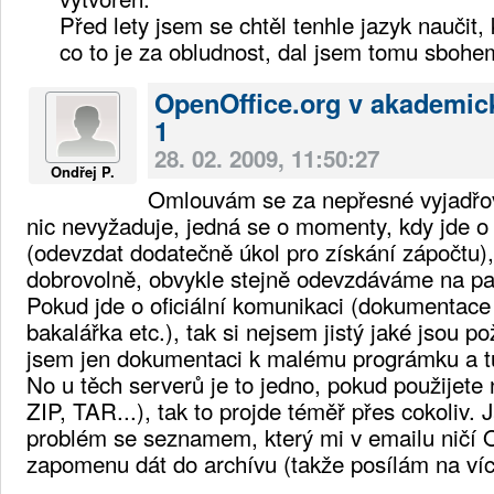
Před lety jsem se chtěl tenhle jazyk naučit, 
co to je za obludnost, dal jsem tomu sbohe
OpenOffice.org v akademic
1
28. 02. 2009, 11:50:27
Ondřej P.
Omlouvám se za nepřesné vyjadřov
nic nevyžaduje, jedná se o momenty, kdy jde o
(odevzdat dodatečně úkol pro získání zápočtu)
dobrovolně, obvykle stejně odevzdáváme na pa
Pokud jde o oficiální komunikaci (dokumentace
bakalářka etc.), tak si nejsem jistý jaké jsou 
jsem jen dokumentaci k malému prográmku a tu
No u těch serverů je to jedno, pokud použijete
ZIP, TAR...), tak to projde téměř přes cokoliv.
problém se seznamem, který mi v emailu ničí O
zapomenu dát do archívu (takže posílám na víc