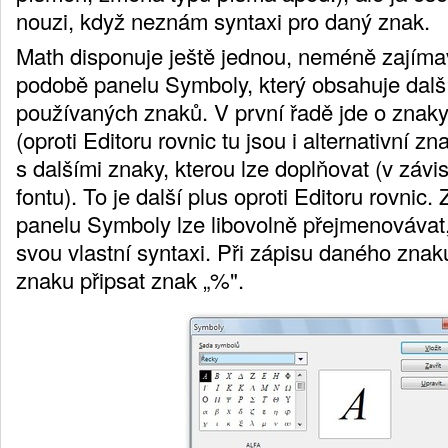
nouzi, když neznám syntaxi pro daný znak.
Math disponuje ještě jednou, neméně zajímav
podobě panelu Symboly, který obsahuje dalš
používaných znaků. V první řadě jde o znak
(oproti Editoru rovnic tu jsou i alternativní z
s dalšími znaky, kterou lze doplňovat (v závi
fontu). To je další plus oproti Editoru rovnic
panelu Symboly lze libovolně přejmenovávat, 
svou vlastní syntaxi. Při zápisu daného znak
znaku připsat znak „%".