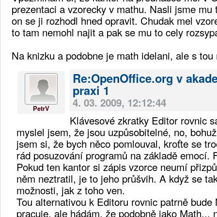
prezentaci a vzorecky v mathu. Nasli jsme mu 
on se ji rozhodl hned opravit. Chudak mel vzor
to tam nemohl najit a pak se mu to cely rozsypa
Na knizku a podobne je math idelani, ale s tou 
Re:OpenOffice.org v akad
praxi 1
4. 03. 2009, 12:12:44
PetrV
Klávesové zkratky Editor rovnic 
myslel jsem, že jsou uzpůsobitelné, no, bohuž
jsem si, že bych něco pomlouval, kroťte se 
rád posuzování programů na základě emocí. F
Pokud ten kantor si zápis vzorce neumí přizpů
něm neztratil, je to jeho průšvih. A když se tak
možnosti, jak z toho ven.
Tou alternativou k Editoru rovnic patrně bude
pracuje, ale hádám, že podobně jako Math... 