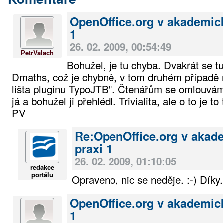
OpenOffice.org v akademic
1
26. 02. 2009, 00:54:49
PetrValach
Bohužel, je tu chyba. Dvakrát se t
Dmaths, což je chybně, v tom druhém případě 
lišta pluginu TypoJTB". Čtenářům se omlouvám
já a bohužel ji přehlédl. Trivialita, ale o to je to
PV
Re:OpenOffice.org v akad
praxi 1
26. 02. 2009, 01:10:05
redakce
portálu
Opraveno, nic se neděje. :-) Díky.
OpenOffice.org v akademic
1