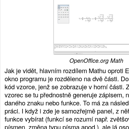
OpenOffice.org Math
Jak je vidět, hlavním rozdílem Mathu oproti Ed
okno programu je rozděleno na dvě části. Do
kód vzorce, jenž se zobrazuje v horní části.
vzorec se tu přednostně generuje zápisem, n
daného znaku nebo funkce. To má za následe
práci. I když i zde je samozřejmě panel, z ně
funkce vybírat (funkcí se rozumí např. zvětšov
písmen, změna typu písma apod.), ale já oso