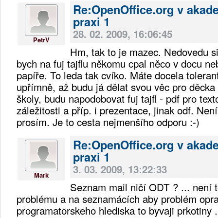
Re:OpenOffice.org v akad
praxi 1
28. 02. 2009, 16:06:45
PetrV
Hm, tak to je mazec. Nedovedu si
bych na fuj tajflu někomu cpal něco v docu ne
papíře. To leda tak cvíko. Máte docela tolerant
upřímně, až budu já dělat svou věc pro děcka
školy, budu napodobovat fuj tajfl - pdf pro tex
záležitosti a příp. i prezentace, jinak odf. Nen
prosím. Je to cesta nejmenšího odporu :-)
Re:OpenOffice.org v akad
praxi 1
3. 03. 2009, 13:22:33
Mark
Seznam mail ničí ODT ? ... není 
problému a na seznamácích aby problém oprav
programatorskeho hlediska to byvaji prkotiny .