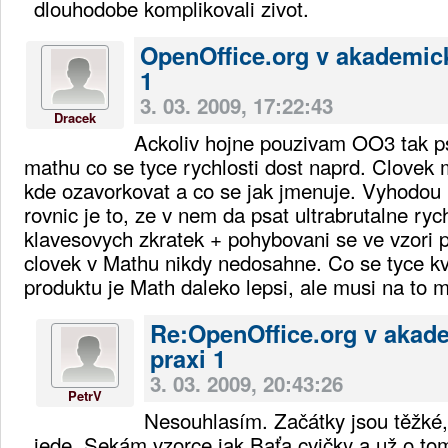
dlouhodobe komplikovali zivot.
OpenOffice.org v akademic
1
3. 03. 2009, 17:22:43
Dracek
Ackoliv hojne pouzivam OO3 tak ps
mathu co se tyce rychlosti dost naprd. Clovek
kde ozavorkovat a co se jak jmenuje. Vyhodou 
rovnic je to, ze v nem da psat ultrabrutalne ry
klavesovych zkratek + pohybovani se ve vzori 
clovek v Mathu nikdy nedosahne. Co se tyce kv
produktu je Math daleko lepsi, ale musi na to mi
Re:OpenOffice.org v akad
praxi 1
3. 03. 2009, 20:43:26
PetrV
Nesouhlasím. Začátky jsou těžké,
jede. Sekám vzorce jak Baťa cvičky a už o to