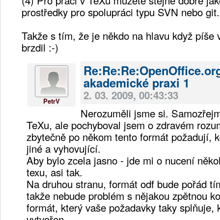
prostředky pro spolupráci typu SVN nebo git.
Takže s tím, že je někdo na hlavu když píše
brzdil :-)
Re:Re:Re:OpenOffice.or
akademické praxi 1
2. 03. 2009, 00:43:33
PetrV
Nerozuměli jsme si. Samozřejmě
TeXu, ale pochyboval jsem o zdravém rozum
zbytečně po někom tento formát požadují, 
jiné a vyhovující.
Aby bylo zcela jasno - jde mi o nucení něko
texu, asi tak.
Na druhou stranu, formát odf bude pořád 
takže nebude problém s nějakou zpětnou kon
formát, který vaše požadavky taky splňuje, 
vytvořen.