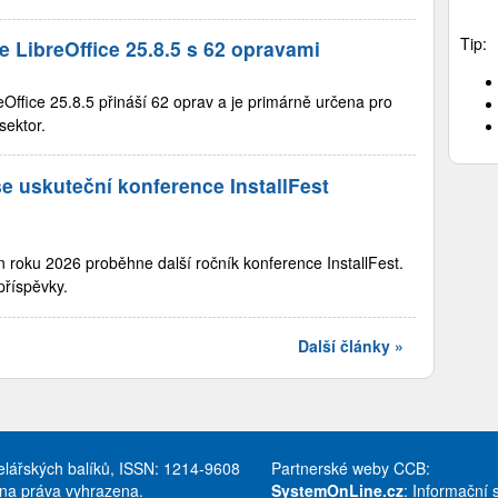
Tip:
e LibreOffice 25.8.5 s 62 opravami
Office 25.8.5 přináší 62 oprav a je primárně určena pro
sektor.
e uskuteční konference InstallFest
 roku 2026 proběhne další ročník konference InstallFest.
příspěvky.
Další články »
celářských balíků, ISSN: 1214-9608
Partnerské weby CCB:
hna práva vyhrazena.
SystemOnLine.cz
: Informační 