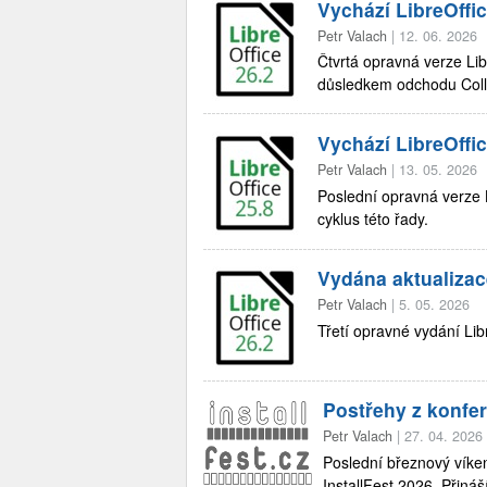
Vychází LibreOffi
Petr Valach
|
12. 06. 2026
Čtvrtá opravná verze Lib
důsledkem odchodu Colla
Vychází LibreOffic
Petr Valach
|
13. 05. 2026
Poslední opravná verze L
cyklus této řady.
Vydána aktualizace
Petr Valach
|
5. 05. 2026
Třetí opravné vydání Lib
Postřehy z konfer
Petr Valach
|
27. 04. 2026
Poslední březnový víke
InstallFest 2026. Přiná