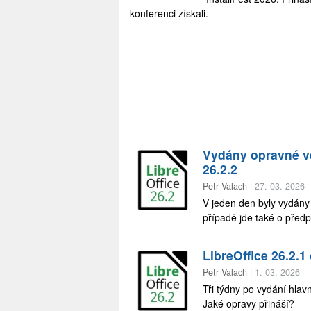
konferenci získali.
Vydány opravné ver
26.2.2
Petr Valach
|
27. 03. 2026
V jeden den byly vydány 
případě jde také o před
LibreOffice 26.2.1
Petr Valach
|
1. 03. 2026
Tři týdny po vydání hlavn
Jaké opravy přináší?