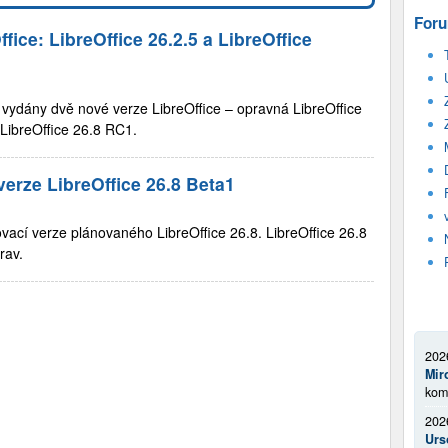
Foru
fice: LibreOffice 26.2.5 a LibreOffice
 vydány dvě nové verze LibreOffice – opravná LibreOffice
 LibreOffice 26.8 RC1.
verze LibreOffice 26.8 Beta1
tovací verze plánovaného LibreOffice 26.8. LibreOffice 26.8
prav.
202
Mir
kom
202
Urs