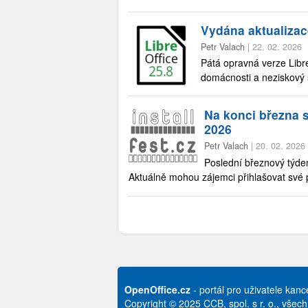
Vydána aktualizac
Petr Valach
|
22. 02. 2026
Pátá opravná verze Libre
domácnosti a neziskový 
Na konci března s
2026
Petr Valach
|
20. 02. 2026
Poslední březnový týden
Aktuálně mohou zájemci přihlašovat své 
OpenOffice.cz
- portál pro uživatele kan
Copyright © 2025 CCB, spol. s r. o., všec