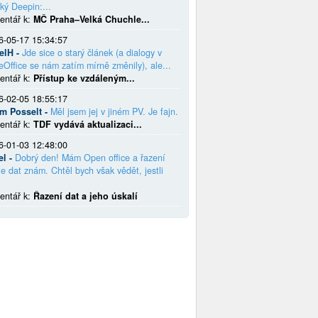
ký Deepin:...
entář k:
MČ Praha–Velká Chuchle...
6-05-17 15:34:57
elH -
Jde sice o starý článek (a dialogy v
eOffice se nám zatím mírně změnily), ale...
entář k:
Přístup ke vzdáleným...
6-02-05 18:55:17
em Posselt -
Měl jsem jej v jiném PV. Je fajn.
entář k:
TDF vydává aktualizaci...
6-01-03 12:48:00
el -
Dobrý den! Mám Open office a řazení
e dat znám. Chtěl bych však vědět, jestli
entář k:
Řazení dat a jeho úskalí