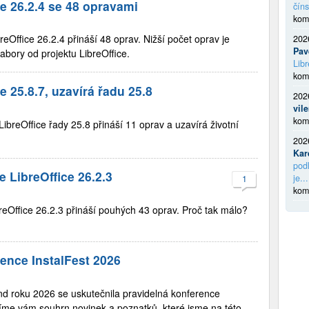
ce 26.2.4 se 48 opravami
číns
kom
reOffice 26.2.4 přináší 48 oprav. Nižší počet oprav je
202
Pav
bory od projektu LibreOffice.
Libr
kom
e 25.8.7, uzavírá řadu 25.8
202
vil
kom
ibreOffice řady 25.8 přináší 11 oprav a uzavírá životní
202
Kar
podl
 LibreOffice 26.2.3
je...
1
kom
reOffice 26.2.3 přináší pouhých 43 oprav. Proč tak málo?
ence InstalFest 2026
nd roku 2026 se uskutečnila pravidelná konference
šíme vám souhrn novinek a poznatků, které jsme na této