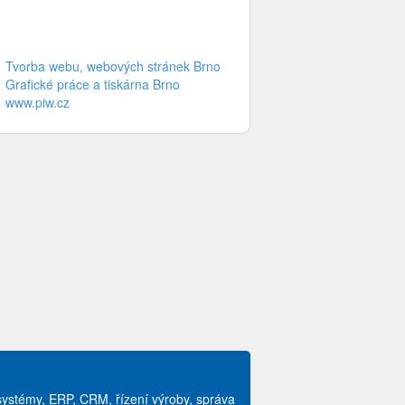
Tvorba webu, webových stránek Brno
Grafické práce a tiskárna Brno
www.piw.cz
systémy, ERP, CRM, řízení výroby, správa