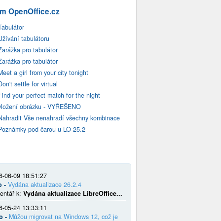
m OpenOffice.cz
Tabulátor
Užívání tabulátoru
Zarážka pro tabulátor
Zarážka pro tabulátor
Meet a girl from your city tonight
Don't settle for virtual
Find your perfect match for the night
vložení obrázku - VYŘEŠENO
Nahradit Vše nenahradí všechny kombinace
Poznámky pod čarou u LO 25.2
6-06-09 18:51:27
o -
Vydána aktualizace 26.2.4
entář k:
Vydána aktualizace LibreOffice...
6-05-24 13:33:11
o -
Můžou migrovat na Windows 12, což je