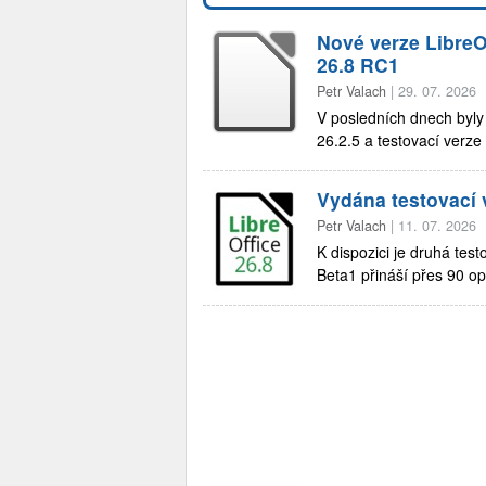
Nové verze LibreOf
26.8 RC1
Petr Valach
|
29. 07. 2026
V posledních dnech byly
26.2.5 a testovací verze
Vydána testovací 
Petr Valach
|
11. 07. 2026
K dispozici je druhá tes
Beta1 přináší přes 90 o