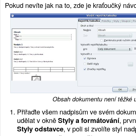
Pokud nevíte jak na to, zde je kraťoučký náv
Obsah dokumentu není těžké u
Přiřaďte všem nadpisům ve svém dokumen
udělat v okně
Styly a formátování
, prv
Styly odstavce
,
v poli si zvolíte styl na