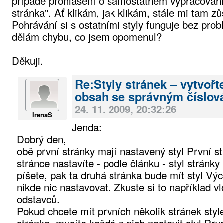
případě prohlášení o samostatném vypracování)
stránka". Ať klikám, jak klikám, stále mi tam zů
Pohrávání si s ostatními styly funguje bez pro
dělám chybu, co jsem opomenul?
Děkuji.
Re:Styly stránek – vytvořte
obsah se správným číslov
24. 11. 2009, 20:32:26
IrenaS
Jenda:
Dobrý den,
obě první stránky mají nastavený styl První s
stránce nastavíte - podle článku - styl stránky
píšete, pak ta druhá stránka bude mít styl Vý
nikde nic nastavovat. Zkuste si to například 
odstavců.
Pokud chcete mít prvních několik stránek styl
stránka, musíte každé z nich nastavit styl Prv