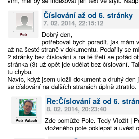
vím, měl by se indexovat jen text ve stylu Nadp
Číslování až od 6. stránky
7. 02. 2014, 22:15:12
Dobrý den,
Petr
potřeboval bych poradit, jak mám vl
až na šesté straně v dokumentu. Podařily se mi
2 stránky bez číslování a na té třetí se pořád ob
stránka (3) už opět jde udělat bez číslování. 
tu chybu.
Navíc, když jsem uložil dokument a druhý den j
se číslování na dalších stranách úplně ztratilo. 
Re:Číslování až od 6. strá
8. 02. 2014, 20:23:40
Zde pomůže Pole. Tedy Vložit | Po
Petr Valach
vloženého pole poklepat a uvést o