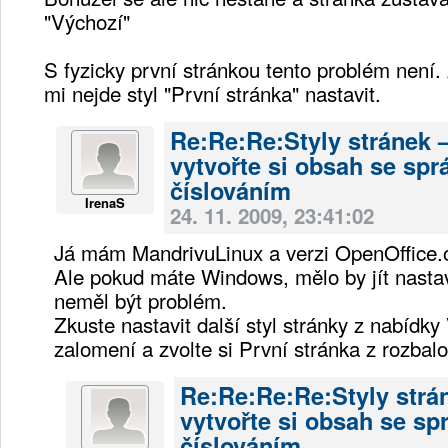
"Výchozí"
S fyzicky první stránkou tento problém není. 
mi nejde styl "První stránka" nastavit.
Re:Re:Re:Styly stránek 
vytvořte si obsah se sp
číslováním
IrenaS
24. 11. 2009, 23:41:02
Já mám MandrivuLinux a verzi OpenOffice.o
Ale pokud máte Windows, mělo by jít nastavi
neměl být problém.
Zkuste nastavit další styl stránky z nabídky 
zalomení a zvolte si První stránka z rozbal
Re:Re:Re:Re:Styly strá
vytvořte si obsah se s
číslováním