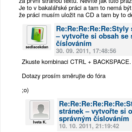
za první stranou textu. Nevíte jak tuto pr
Je to v bakalářské práci a tam to nemá být
že práci musím uložit na CD a tam by to d
Re:Re:Re:Re:Re:Styly 
– vytvořte si obsah se
číslováním
sedlacekdan
30. 09. 2011, 17:48:56
Zkuste kombinaci CTRL + BACKSPACE.
Dotazy prosím směrujte do fóra
;o)
Re:Re:Re:Re:Re:Re:St
stránek – vytvořte si 
správným číslováním
Iveta K.
10. 10. 2011, 21:19:42