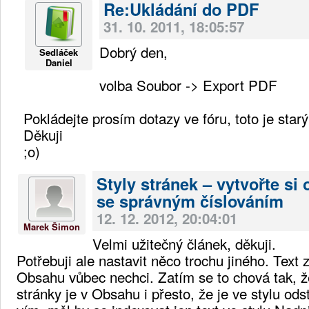
Re:Ukládání do PDF
31. 10. 2011, 18:05:57
Dobrý den,
Sedláček
Daniel
volba Soubor -> Export PDF
Pokládejte prosím dotazy ve fóru, toto je starý
Děkuji
;o)
Styly stránek – vytvořte si
se správným číslováním
12. 12. 2012, 20:04:01
Marek Šimon
Velmi užitečný článek, děkuji.
Potřebuji ale nastavit něco trochu jiného. Text 
Obsahu vůbec nechci. Zatím se to chová tak, že
stránky je v Obsahu i přesto, že je ve stylu o