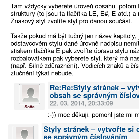
Tam vždycky vyberete úroveň obsahu, potom 
struktury (to jsou ta tlačítka LE, E#, E atd.) 
Znakový styl zvolíte styl pro danou součást.
Takže pokud má být tučný jen název kapitoly, 
odstavcovém stylu dané úrovně nadpisu nemít
stiskem tlačítka E pak zvolíte úpravu stylu ná
rozbalovátkem pak vyberete styl, který má n
(např. Silné zdůraznění). Vodicích znaků a čís
ztučnění týkat nebude.
Re:Re:Styly stránek – vyt
obsah se správným číslo
22. 03. 2014, 20:33:09
Soňa
:-)) moc děkuji, pomohl jste mi 
Styly stránek – vytvořte si
se správným číslováním