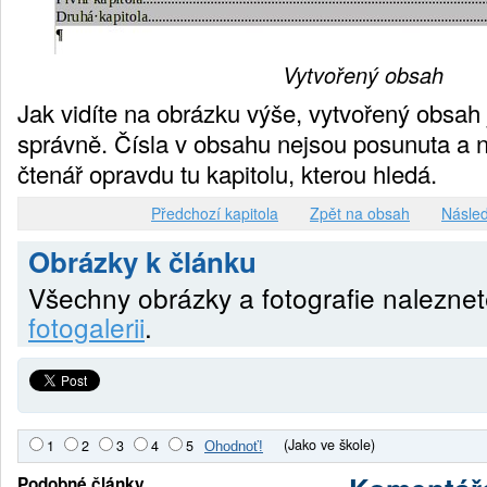
Vytvořený obsah
Jak vidíte na obrázku výše, vytvořený obsah 
správně. Čísla v obsahu nejsou posunuta a 
čtenář opravdu tu kapitolu, kterou hledá.
Předchozí kapitola
Zpět na obsah
Násled
Obrázky k článku
Všechny obrázky a fotografie nalezne
fotogalerii
.
(Jako ve škole)
1
2
3
4
5
Podobné články