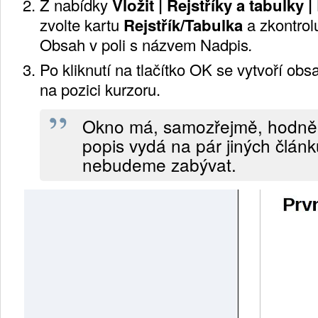
Z nabídky
Vložit | Rejstříky a tabulky |
zvolte kartu
Rejstřík/Tabulka
a zkontrolu
Obsah
v poli s názvem
Nadpis
.
Po kliknutí na tlačítko
OK
se vytvoří
obs
na pozici kurzoru.
Okno má, samozřejmě, hodně 
popis vydá na pár jiných člán
nebudeme zabývat.