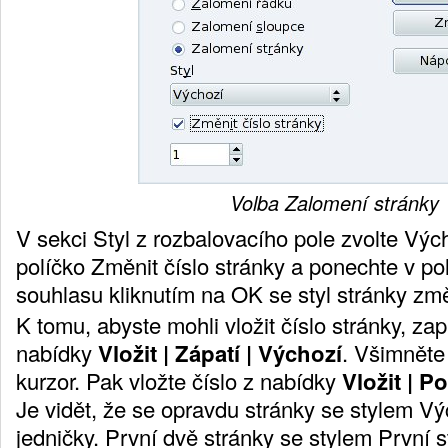
Volba Zalomení stránky
V sekci
Styl
z rozbalovacího pole zvolte
Výc
políčko
Změnit číslo stránk
y a ponechte v pol
souhlasu kliknutím na
OK
se styl stránky zm
K tomu, abyste mohli vložit číslo stránky, za
nabídky
Vložit | Zápatí | Výchozí
. Všimněte 
kurzor. Pak vložte číslo z nabídky
Vložit | P
Je vidět, že se opravdu stránky se stylem
Vý
jedničky. První dvě stránky se stylem
První s