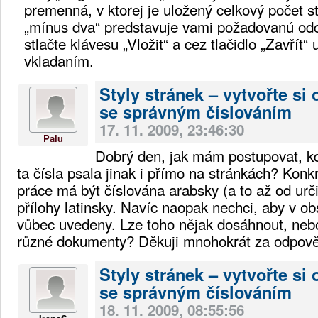
premenná, v ktorej je uložený celkový počet 
„mínus dva“ predstavuje vami požadovanú od
stlačte klávesu „Vložit“ a cez tlačidlo „Zavřít“
vkladaním.
Styly stránek – vytvořte si
se správným číslováním
17. 11. 2009, 23:46:30
Palu
Dobrý den, jak mám postupovat, kd
ta čísla psala jinak i přímo na stránkách? Kon
práce má být číslována arabsky (a to až od určit
přílohy latinsky. Navíc naopak nechci, aby v ob
vůbec uvedeny. Lze toho nějak dosáhnout, ne
různé dokumenty? Děkuji mnohokrát za odpov
Styly stránek – vytvořte si
se správným číslováním
18. 11. 2009, 08:55:56