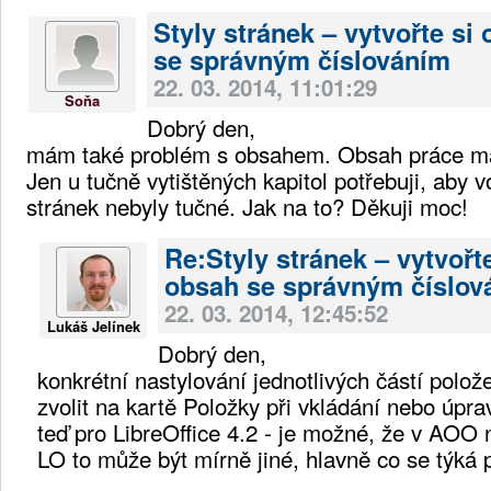
Styly stránek – vytvořte si
se správným číslováním
22. 03. 2014, 11:01:29
Soňa
Dobrý den,
mám také problém s obsahem. Obsah práce má
Jen u tučně vytištěných kapitol potřebuji, aby v
stránek nebyly tučné. Jak na to? Děkuji moc!
Re:Styly stránek – vytvořte
obsah se správným číslov
22. 03. 2014, 12:45:52
Lukáš Jelínek
Dobrý den,
konkrétní nastylování jednotlivých částí polo
zvolit na kartě Položky při vkládání nebo úpra
teď pro LibreOffice 4.2 - je možné, že v AOO 
LO to může být mírně jiné, hlavně co se týká 