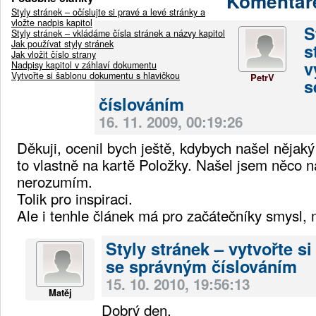
Komentář
Styly stránek – očíslujte si pravé a levé stránky a
vložte nadpis kapitol
S
Styly stránek – vkládáme čísla stránek a názvy kapitol
Jak používat styly stránek
s
Jak vložit číslo strany
v
Nadpisy kapitol v záhlaví dokumentu
Vytvořte si šablonu dokumentu s hlavičkou
PetrV
s
číslováním
16. 11. 2009, 00:19:26
Děkuji, ocenil bych ještě, kdybych našel nějaký
to vlastně na kartě Položky. Našel jsem něco n
nerozumím.
Tolik pro inspiraci.
Ale i tenhle článek má pro začátečníky smysl, 
Styly stránek – vytvořte s
se správným číslováním
15. 10. 2010, 19:56:13
Matěj
Dobrý den,