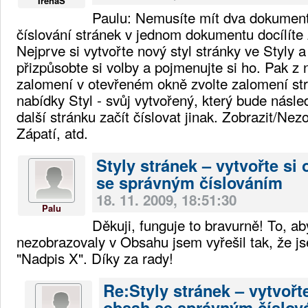
IrenaS
Paulu: Nemusíte mít dva dokument
číslování stránek v jednom dokumentu docílíte
Nejprve si vytvořte nový styl stránky ve Styly 
přizpůsobte si volby a pojmenujte si ho. Pak z 
zalomení v otevřeném okně zvolte zalomení str
nabídky Styl - svůj vytvořený, který bude násl
další stránku začít číslovat jinak. Zobrazit/Nez
Zápatí, atd.
Styly stránek – vytvořte si
se správným číslováním
18. 11. 2009, 18:51:30
Palu
Děkuji, funguje to bravurně! To, ab
nezobrazovaly v Obsahu jsem vyřešil tak, že js
"Nadpis X". Díky za rady!
Re:Styly stránek – vytvořte
obsah se správným číslov