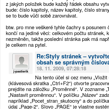
z jakých položek bude každý řádek obsahu vytvo
bude: číslo kapitoly, název kapitoly, číslo strany
se to bude vůči sobě zarovnávat.
btw. pro mne veškeré tyhle čachry s posunem č
končí na jediné věci: celkovém počtu stránek, 
nezměněn, takže poslední stránka pak má např. 
je celkem na pytel.
Re:Styly stránek – vytvořte
obsah se správným číslov
18. 11. 2009, 07:28:18
j-pastierik
Na tento účel si cez menu „Vložit 
(klávesová skratka „Ctrl+F2“) otvorte pracovn
prejdite na záložku „Proměnné“. V zozname „T
„Nastavit proměnnou“. V políčku „Název“ zadaj
napríklad „Pocet_stran_skutocny“ a do políčk
údaj „Page-2“. Slovo „PAGE“ je vlastne systém