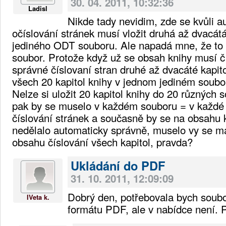
30. 04. 2011, 10:32:36
Ladisl
Nikde tady nevidim, zde se kvůli 
očíslování stránek musí vložit druhá až dvacátá
jediného ODT souboru. Ale napadá mne, že to m
soubor. Protože když už se obsah knihy musí č
správné číslovaní stran druhé až dvacáté kapito
všech 20 kapitol knihy v jednom jediném soub
Nelze si uložit 20 kapitol knihy do 20 různých
pak by se muselo v každém souboru = v každé 
číslování stránek a současně by se na obsahu k
nedělalo automaticky správně, muselo vy se m
obsahu číslování všech kapitol, pravda?
Ukládání do PDF
31. 10. 2011, 12:09:09
Dobrý den, potřebovala bych soubor
IVeta k.
formátu PDF, ale v nabídce není.