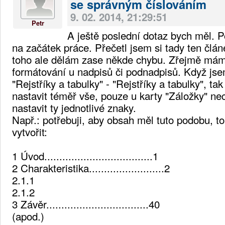
se správným číslováním
9. 02. 2014, 21:29:51
Petr
A ještě poslední dotaz bych měl. Po
na začátek práce. Přečetl jsem si tady ten člá
toho ale dělám zase někde chybu. Zřejmě mám 
formátování u nadpisů či podnadpisů. Když jsem
"Rejstříky a tabulky" - "Rejstříky a tabulky", ta
nastavit téměř vše, pouze u karty "Záložky" n
nastavit ty jednotlivé znaky.
Např.: potřebuji, aby obsah měl tuto podobu, to
vytvořit:
1 Úvod....................................1
2 Charakteristika.........................2
2.1.1
2.1.2
3 Závěr..................................40
(apod.)