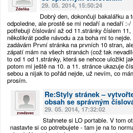
29. 05. 2014, 15:50:24
Zdeňka
Dobrý den, dokončuji bakalářku a 
odpoledne, ale prostě se mi nedaří a nedaří :-/
potřebuji číslování až od 11.stránky číslem 11
několikrát podle návodu a za boha mi to nejde.
zadávám První stránka na prvních 10 stran, ale
zápatí mám na všech stranách (což tak nevadilo
to od 1 od 1.stránky, která se nehcce uložikt ja
potom mi ještě na 10. a 11. stránce ukazuje čí
sebou a nijak to pořád nejde, už nevím, co mám
prosím.
Re:Styly stránek – vytvořte
obsah se správným číslov
29. 05. 2014, 17:32:02
zvedavec
Stahnete si LO portable. V tom ot
nastavte si co potrebujete - tam je na to norm