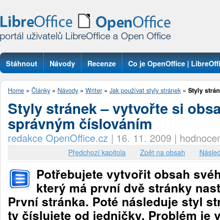
Stáhnout
Návody
Recenze
Co je OpenOffice | LibreOff
Otázky
Home
»
Články
»
Návody
»
Writer
»
Jak používat styly stránek
»
Styly strán
Styly stránek – vytvořte si obs
správným číslováním
redakce OpenOffice.cz
|
16. 11. 2009
|
hodnocen
Předchozí kapitola
Zpět na obsah
Násled
Potřebujete vytvořit obsah sv
který má první dvě stránky nas
První stránka. Poté následuje styl s
ty číslujete od jedničky. Problém je v