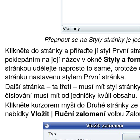
Přepnout se na Styly stránky je j
Klikněte do stránky a přiřaďte jí styl
První st
poklepáním na její název v okně
Styly a fo
stránkou udělejte naprosto to samé, protože 
stránku nastavenu stylem
První stránka
.
Další stránka – ta třetí – musí mít styl stránk
číslování musí mít od jedničky kvůli obsahu.
Klikněte kurzorem myši do
Druhé stránky ze
nabídky
Vložit | Ruční zalomení
volbu
Zalo