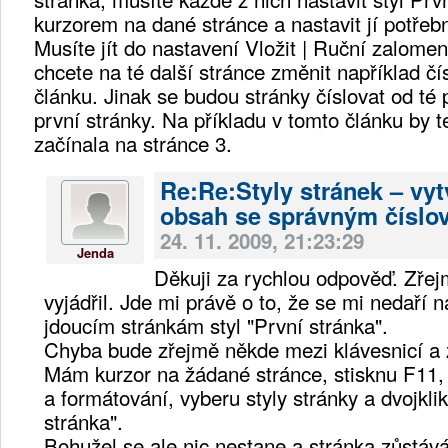
kurzorem na dané stránce a nastavit jí potřebn
Musíte jít do nastavení Vložit | Ruční zalomení
chcete na té další stránce změnit například čí
článku. Jinak se budou stránky číslovat od té p
první stránky. Na příkladu v tomto článku by t
začínala na stránce 3.
Re:Re:Styly stránek – vyt
obsah se správným číslo
24. 11. 2009, 21:23:29
Jenda
Děkuji za rychlou odpověď. Zřej
vyjádřil. Jde mi právě o to, že se mi nedaří n
jdoucím stránkám styl "První stránka".
Chyba bude zřejmě někde mezi klávesnicí a ži
Mám kurzor na žádané stránce, stisknu F11, 
a formátování, vyberu styly stránky a dvojkl
stránka".
Bohužel se ale nic nestane a stránka zůstává