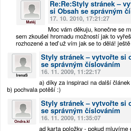
Re:Re:Styly stránek – vy
si Obsah se správným č
17. 10. 2010, 17:21:27
Matěj
Moc vám děkuju, konečne se mi 
sem zkoušel hromadu možností jak to vyřeš
rozhozené a teď už vím jak se to dělá! ješt
Styly stránek – vytvořte si
se správným číslováním
16. 11. 2009, 11:22:17
IrenaS
a) díky za inspiraci na další článek
b) pochvala potěší :)
Styly stránek – vytvořte si
se správným číslováním
16. 11. 2009, 11:35:07
Ondra.kl
ad karta položky - pokud mluvíme