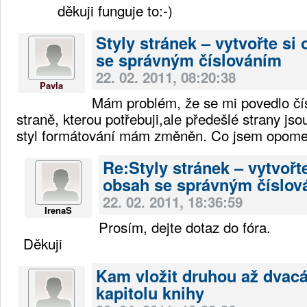
děkuji funguje to:-)
Styly stránek – vytvořte si
se správným číslováním
22. 02. 2011, 08:20:38
Pavla
Mám problém, že se mi povedlo čís
straně, kterou potřebuji,ale předešlé strany jso
styl formátování mám změněn. Co jsem opom
Re:Styly stránek – vytvořte
obsah se správným číslov
22. 02. 2011, 18:36:59
IrenaS
Prosím, dejte dotaz do fóra.
Děkuji
Kam vložit druhou až dvac
kapitolu knihy