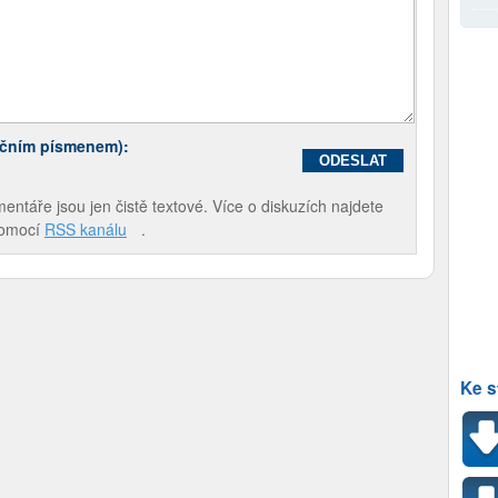
ečním písmenem):
táře jsou jen čistě textové. Více o diskuzích najdete
pomocí
RSS kanálu
.
Ke s