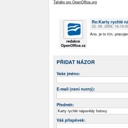
Taháky pro OpenOffice.org
Re:Karty rychlé 
23. 09. 2009, 16:19:2
Ano, je to tím, pracuj
redakce
OpenOffice.cz
PŘIDAT NÁZOR
Vaše jméno:
E-mail (není nutný):
Předmět:
Váš příspěvek: