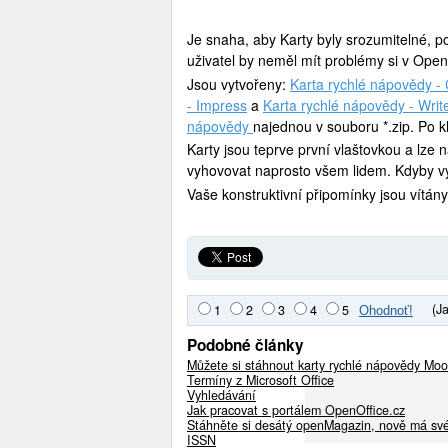
Je snaha, aby Karty byly srozumitelné, po
uživatel by neměl mít problémy si v Open
Jsou vytvořeny:
Karta rychlé nápovědy - 
- Impress
a
Karta rychlé nápovědy - Writ
nápovědy
najednou v souboru *.zip. Po k
Karty jsou teprve první vlaštovkou a lze 
vyhovovat naprosto všem lidem. Kdyby vyh
Vaše konstruktivní připomínky jsou vítán
(J
1
2
3
4
5
Podobné články
Můžete si stáhnout karty rychlé nápovědy Moo
Termíny z Microsoft Office
Vyhledávání
Jak pracovat s portálem OpenOffice.cz
Stáhněte si desátý openMagazin, nově má své
ISSN