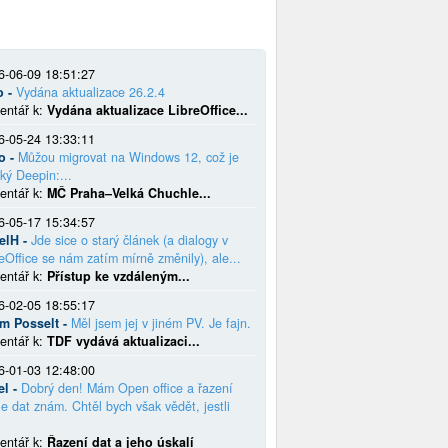
6-06-09 18:51:27
o -
Vydána aktualizace 26.2.4
entář k:
Vydána aktualizace LibreOffice...
6-05-24 13:33:11
o -
Můžou migrovat na Windows 12, což je
ký Deepin:...
entář k:
MČ Praha–Velká Chuchle...
6-05-17 15:34:57
elH -
Jde sice o starý článek (a dialogy v
eOffice se nám zatím mírně změnily), ale...
entář k:
Přístup ke vzdáleným...
6-02-05 18:55:17
em Posselt -
Měl jsem jej v jiném PV. Je fajn.
entář k:
TDF vydává aktualizaci...
6-01-03 12:48:00
el -
Dobrý den! Mám Open office a řazení
e dat znám. Chtěl bych však vědět, jestli
entář k:
Řazení dat a jeho úskalí