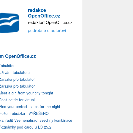
redakce
OpenOffice.cz
redaktoři OpenOffice.cz
podrobně o autorovi
m OpenOffice.cz
Tabulátor
Užívání tabulátoru
Zarážka pro tabulátor
Zarážka pro tabulátor
Meet a girl from your city tonight
Don't settle for virtual
Find your perfect match for the night
vložení obrázku - VYŘEŠENO
Nahradit Vše nenahradí všechny kombinace
Poznámky pod čarou u LO 25.2