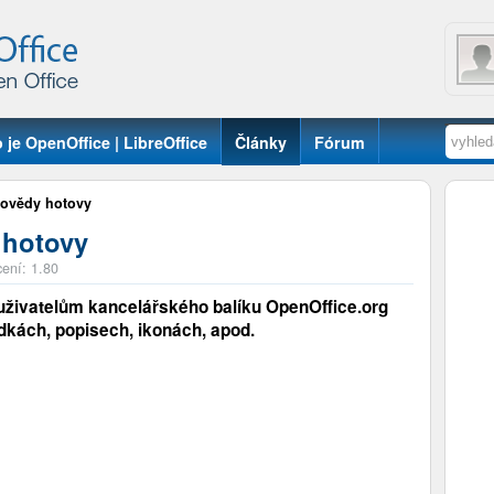
 je OpenOffice | LibreOffice
Články
Fórum
povědy hotovy
 hotovy
ení: 1.80
uživatelům kancelářského balíku OpenOffice.org
dkách, popisech, ikonách, apod.