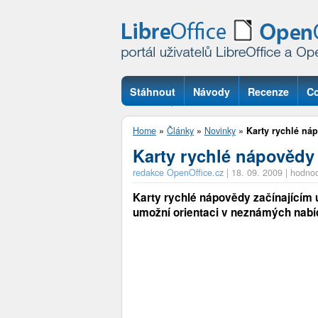
Stáhnout
Návody
Recenze
Co
Otázky
Home
»
Články
»
Novinky
»
Karty rychlé ná
Karty rychlé nápovědy
redakce OpenOffice.cz
|
18. 09. 2009
|
hodnoc
Karty rychlé nápovědy začínajícím 
umožní orientaci v neznámých nabí