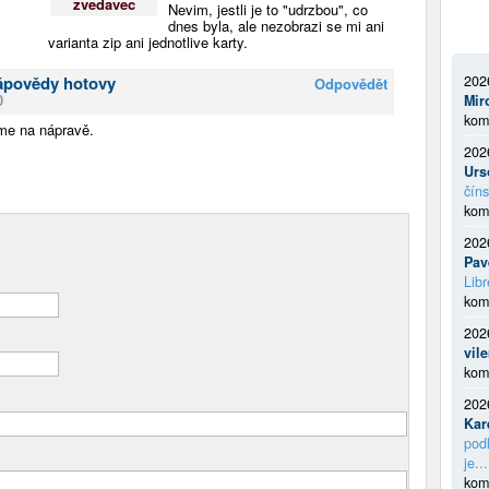
zvedavec
Nevim, jestli je to "udrzbou", co
dnes byla, ale nezobrazi se mi ani
varianta zip ani jednotlive karty.
nápovědy hotovy
202
Odpovědět
0
Mir
kom
eme na nápravě.
202
Urs
číns
kom
202
Pav
Libr
kom
202
vil
kom
202
Kar
podl
je...
kom