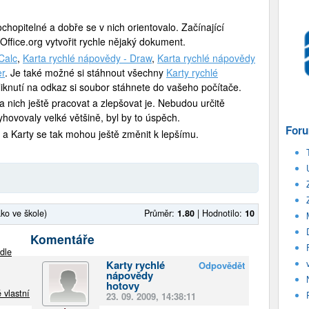
chopitelné a dobře se v nich orientovalo. Začínající
Office.org vytvořit rychle nějaký dokument.
Calc
,
Karta rychlé nápovědy - Draw
,
Karta rychlé nápovědy
er
. Je také možné si stáhnout všechny
Karty rychlé
liknutí na odkaz si soubor stáhnete do vašeho počítače.
na nich ještě pracovat a zlepšovat je. Nebudou určitě
ovovaly velké většině, byl by to úspěch.
Foru
y a Karty se tak mohou ještě změnit k lepšímu.
ako ve škole)
Průměr:
1.80
|
Hodnotilo:
10
Komentáře
dle
Karty rychlé
Odpovědět
nápovědy
hotovy
 vlastní
23. 09. 2009, 14:38:11