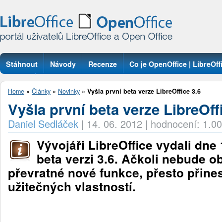
Stáhnout
Návody
Recenze
Co je OpenOffice | LibreOff
Otázky
Home
»
Články
»
Novinky
»
Vyšla první beta verze LibreOffice 3.6
Vyšla první beta verze LibreOff
Daniel Sedláček
|
14. 06. 2012
|
hodnocení: 1.00
Vývojáři LibreOffice vydali dne 
beta verzi 3.6. Ačkoli nebude 
převratné nové funkce, přesto přine
užitečných vlastností.