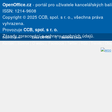
- portál pro uživatele kancelářských bal
OpenOffice.cz
ISSN: 1214-9608
Copyright © 2025 CCB, spol. s r. o., všechna práva
vyhrazena.
Provozuje
CCB, spol. s r. o.
Zásady zpracování a ochrany osobních údajů.
Doporučujeme
Linux EXPRES
|
Mandriva Linux
Kontakt
|
Inzerce
|
O webu
|
Facebook
|
Twitter
|
RSS
|
Trends
|
Obs