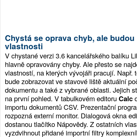
Chystá se oprava chyb, ale budou 
vlastnosti
V chystané verzi 3.6 kancelářského balíku L
hlavně opravovány chyby. Ale přesto se naj
vlastností, na kterých vývojáři pracují. Např. 
bude zobrazovat ve stavové liště aktuální po
dokumentu a také z vybrané oblasti. Jejich sta
na první pohled. V tabulkovém editoru
Calc
d
importu dokumentů CSV. Prezentační prog
rozpozná externí monitor. Dialogová okna ed
dostanou tlačítko Nápovědy. Z ostatních vlast
vyzdvihnout přidané importní filtry komplex