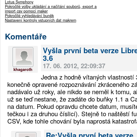
Lotus Symphony
Pokročilé volby ukládání a načítání souborů, export a
import csv pomocí maker
Pokročilé vyhledávání buněk
Nastavení kontroly vstupních dat makrem
Komentáře
Vyšla první beta verze Libr
3.6
17. 06. 2012, 22:09:37
khagaroth
Jedna z hodně vítaných vlastností 
konečně opravené rozpoznávání zkráceného záp
nadávalo už roky, ale nikdo se neměl k tomu, a
už se teď nestane, že zadáte do buňky 1.1 a Ca
na datum. Pokud opravdu chcete datum, musíte 
tečkou i za druhou číslicí). Stejně to naštěstí f
CSV, kde tohle chování byla naprostá katastrof
Re:Vyšla první beta verze