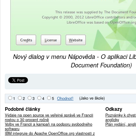
Nový dialog v menu Nápověda - O aplikaci Lib
Document Foundation)
(Jako ve škole)
1
2
3
4
5
Podobné články
Odkazy
Výdaje na open source ve veřejné správě ve Francii
Poznámky k chyst
rostou o 30 procent ročně
anglicky
Volby ve Francii a kampaň na podporu svobodného
Plán vydání, angl
softwaru
IBM integruje do Apache OpenOffice.org vlastnosti z