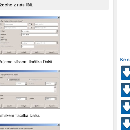
dého z nás lišit.
Ke s
ujeme stiskem tlačítka Další.
iskem tlačítka Další.