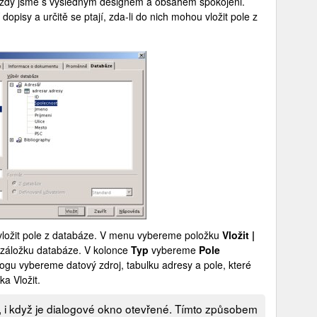
vždy jsme s výsledným designem a obsahem spokojeni.
 dopisy a určitě se ptají, zda-li do nich mohou vložit pole z
ložit pole z databáze. V menu vybereme položku
Vložit |
 záložku databáze. V kolonce
Typ
vybereme
Pole
alogu vybereme datový zdroj, tabulku adresy a pole, které
ka Vložit.
 i když je dialogové okno otevřené. Tímto způsobem