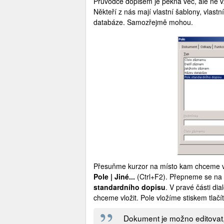
Průvodce dopisem je pěkná věc, ale ne 
Někteří z nás mají vlastní šablony, vlastní
databáze. Samozřejmě mohou.
Přesuňme kurzor na místo kam chceme v
Pole | Jiné...
(Ctrl+F2). Přepneme se na
standardního dopisu
. V pravé části di
chceme vložit. Pole vložíme stiskem tlačít
Dokument je možno editovat,