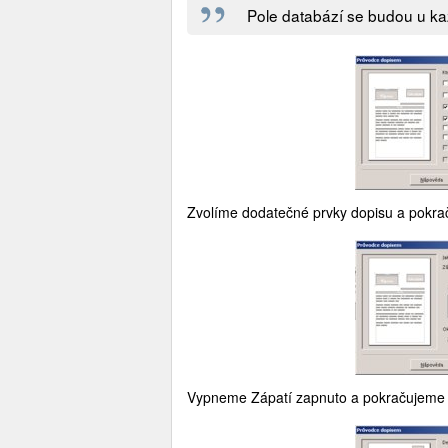
Pole databází se budou u kaž
Zvolíme dodatečné prvky dopisu a pokrač
Vypneme Zápatí zapnuto a pokračujeme st