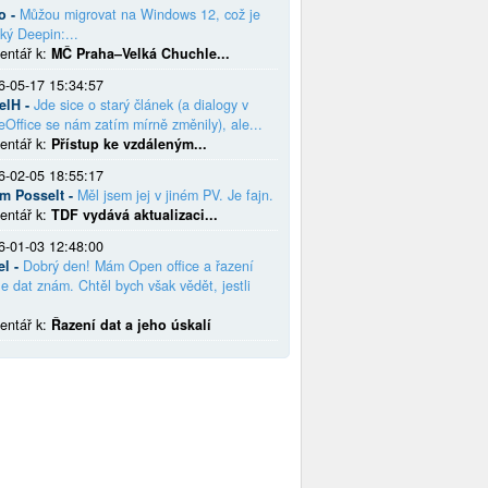
o -
Můžou migrovat na Windows 12, což je
ký Deepin:...
entář k:
MČ Praha–Velká Chuchle...
6-05-17 15:34:57
elH -
Jde sice o starý článek (a dialogy v
eOffice se nám zatím mírně změnily), ale...
entář k:
Přístup ke vzdáleným...
6-02-05 18:55:17
em Posselt -
Měl jsem jej v jiném PV. Je fajn.
entář k:
TDF vydává aktualizaci...
6-01-03 12:48:00
el -
Dobrý den! Mám Open office a řazení
e dat znám. Chtěl bych však vědět, jestli
entář k:
Řazení dat a jeho úskalí