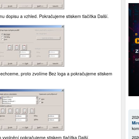
u dopisu a vzhled. Pokračujeme stiskem tlačítka Další.
echceme, proto zvolíme Bez loga a pokračujeme stiskem
202
Mir
kom
 vyplnění pokračujeme stiskem tlačítka Další.
202