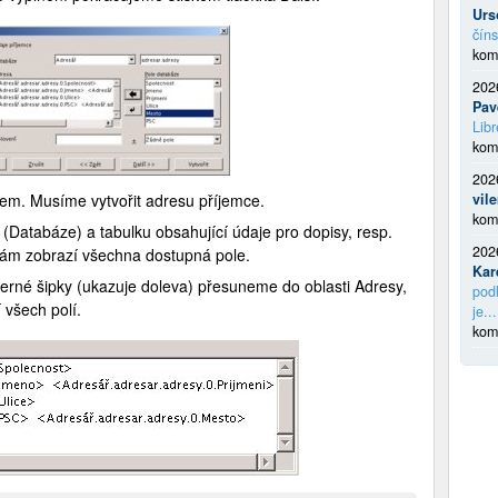
Urs
číns
kom
202
Pav
Libr
kom
202
isem. Musíme vytvořit adresu příjemce.
vil
kom
(Databáze) a tabulku obsahující údaje pro dopisy, resp.
202
nám zobrazí všechna dostupná pole.
Kar
rné šipky (ukazuje doleva) přesuneme do oblasti Adresy,
podl
 všech polí.
je...
kom