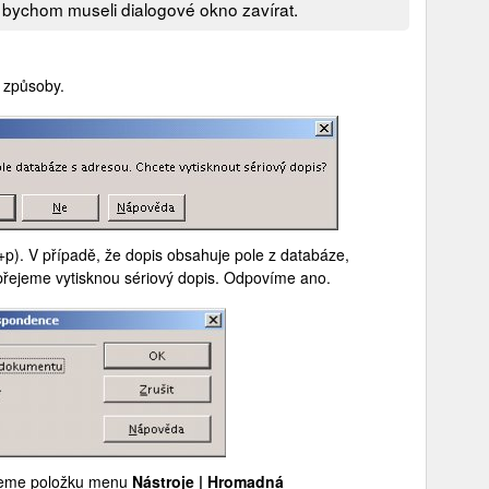
ž bychom museli dialogové okno zavírat.
a způsoby.
+p). V případě, že dopis obsahuje pole z databáze,
 přejeme vytisknou sériový dopis. Odpovíme ano.
bereme položku menu
Nástroje | Hromadná