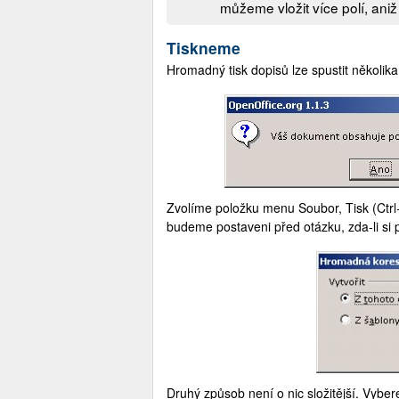
můžeme vložit více polí, ani
Tiskneme
Hromadný tisk dopisů lze spustit několik
Zvolíme položku menu Soubor, Tisk (Ctrl
budeme postaveni před otázku, zda-li si
Druhý způsob není o nic složitější. Vy