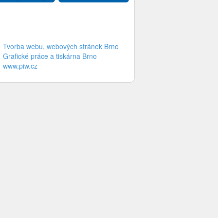
Tvorba webu, webových stránek Brno
Grafické práce a tiskárna Brno
www.piw.cz