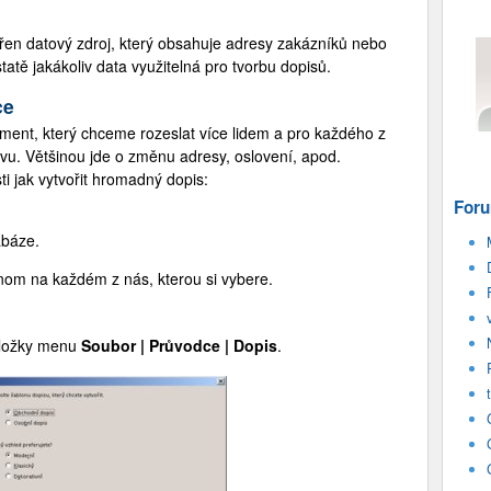
řen datový zdroj, který obsahuje adresy zakázníků nebo
tě jakákoliv data využitelná pro tvorbu dopisů.
ce
ent, který chceme rozeslat více lidem a pro každého z
vu. Většinou jde o změnu adresy, oslovení, apod.
i jak vytvořit hromadný dopis:
Foru
abáze.
om na každém z nás, kterou si vybere.
oložky menu
Soubor | Průvodce | Dopis
.