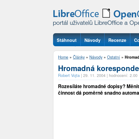
Stáhnout
Návody
Recenze
Co
Otázky
Home
»
Články
»
Návody
»
Ostatní
»
Hromad
Hromadná koresponde
Robert Vojta
|
29. 11. 2004
|
hodnocení: 2.00
Rozesíláte hromadné dopisy? Měníte
činnost dá poměrně snadno automati