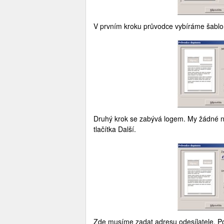
V prvním kroku průvodce vybíráme šablon
Druhý krok se zabývá logem. My žádné n
tlačítka Další.
Zde musíme zadat adresu odesílatele. Po