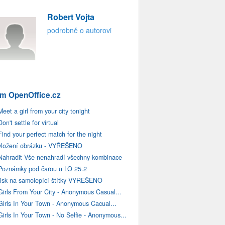
Robert Vojta
podrobně o autorovi
m OpenOffice.cz
Meet a girl from your city tonight
Don't settle for virtual
Find your perfect match for the night
vložení obrázku - VYŘEŠENO
Nahradit Vše nenahradí všechny kombinace
Poznámky pod čarou u LO 25.2
tisk na samolepící štítky VYŘEŠENO
Girls From Your City - Anonymous Casual...
Girls In Your Town - Anonymous Cacual...
Girls In Your Town - No Selfie - Anonymous...