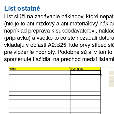
List ostatné
List slúži na zadávanie nákladov, ktoré nepa
(nie je to ani mzdový a ani materiálový nákl
napríklad preprava k subdodávateľovi, nákla
(prípravku) a všetko to čo ste nezadali dotera
vkladajú v oblasti A2:B25, kde prvý stĺpec sl
pre vloženie hodnoty. Podobne sú aj v tomto l
spomenuté tlačidlá, na prechod medzi listami