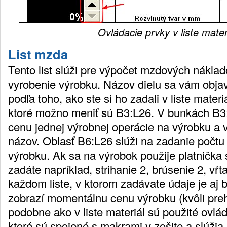
Ovládacie prvky v liste mater
List mzda
Tento list slúži pre výpočet mzdových nákla
vyrobenie výrobku. Názov dielu sa vám objav
podľa toho, ako ste si ho zadali v liste mate
ktoré možno meniť sú B3:L26. V bunkách B3
cenu jednej výrobnej operácie na výrobku a v 
názov. Oblasť B6:L26 slúži na zadanie počtu 
výrobku. Ak sa na výrobok použije platnička 
zadáte napríklad, strihanie 2, brúsenie 2, vŕta
každom liste, v ktorom zadávate údaje je aj 
zobrazí momentálnu cenu výrobku (kvôli prehľ
podobne ako v liste materiál sú použité ovlád
ktoré sú spojené s makrami v zošite a slúži