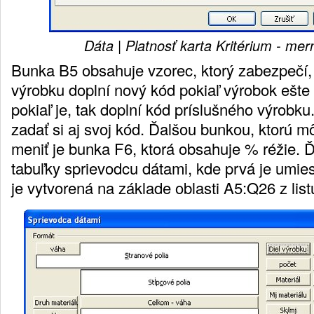
Dáta | Platnosť karta Kritérium - mer
Bunka B5 obsahuje vzorec, ktorý zabezpečí,
výrobku doplní nový kód pokiaľ výrobok ešte 
pokiaľ je, tak doplní kód príslušného výrobk
zadať si aj svoj kód. Ďalšou bunkou, ktorú mô
meniť je bunka F6, ktorá obsahuje % réžie. Ďa
tabuľky sprievodcu dátami, kde prvá je umi
je vytvorená na základe oblasti A5:Q26 z list