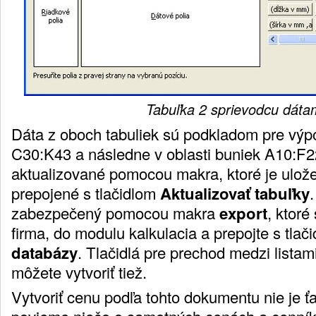
Tabuľka 2 sprievodcu dáta
Dáta z oboch tabuliek sú podkladom pre výpo
C30:K43 a následne v oblasti buniek A10:F2
aktualizované pomocou makra, ktoré je ulož
prepojené s tlačidlom
Aktualizovať tabuľky
.
zabezpečený pomocou makra
export
, ktoré 
firma, do modulu kalkulacia a prepojte s tlač
databázy
. Tlačidlá pre prechod medzi lista
môžete vytvoriť tiež.
Vytvoriť cenu podľa tohto dokumentu nie je 