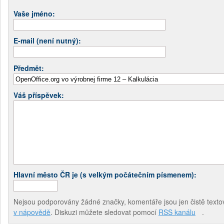
Vaše jméno:
E-mail (není nutný):
Předmět:
Váš příspěvek:
Hlavní město ČR je (s velkým počátečním písmenem):
Nejsou podporovány žádné značky, komentáře jsou jen čistě textov
v nápovědě
. Diskuzi můžete sledovat pomocí
RSS kanálu
.