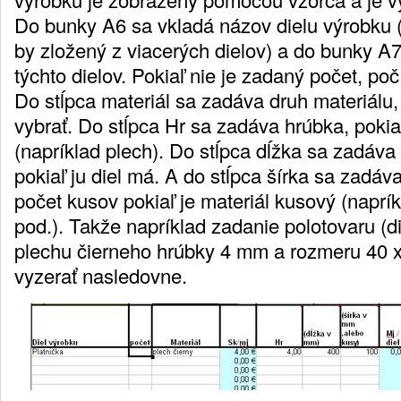
Do bunky A6 sa vkladá názov dielu výrobku
by zložený z viacerých dielov) a do bunky A
týchto dielov. Pokiaľ nie je zadaný počet, poč
Do stĺpca materiál sa zadáva druh materiálu
vybrať. Do stĺpca Hr sa zadáva hrúbka, pokia
(napríklad plech). Do stĺpca dĺžka sa zadáva 
pokiaľ ju diel má. A do stĺpca šírka sa zadáva
počet kusov pokiaľ je materiál kusový (naprí
pod.). Takže napríklad zadanie polotovaru (di
plechu čierneho hrúbky 4 mm a rozmeru 40
vyzerať nasledovne.