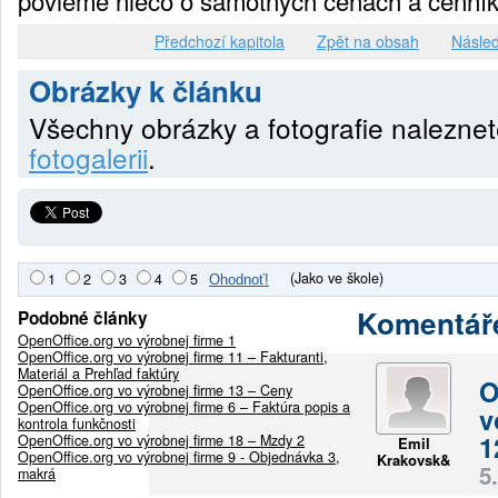
povieme niečo o samotných cenách a cenník
Předchozí kapitola
Zpět na obsah
Násled
Obrázky k článku
Všechny obrázky a fotografie nalezne
fotogalerii
.
(Jako ve škole)
1
2
3
4
5
Komentář
Podobné články
OpenOffice.org vo výrobnej firme 1
OpenOffice.org vo výrobnej firme 11 – Fakturanti,
Materiál a Prehľad faktúry
O
OpenOffice.org vo výrobnej firme 13 – Ceny
OpenOffice.org vo výrobnej firme 6 – Faktúra popis a
v
kontrola funkčnosti
1
OpenOffice.org vo výrobnej firme 18 – Mzdy 2
Emil
OpenOffice.org vo výrobnej firme 9 - Objednávka 3,
Krakovsk&
5
makrá