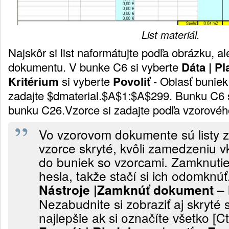
List materiál.
Najskôr si list naformátujte podľa obrázku, 
dokumentu. V bunke C6 si vyberte
Dáta | Pl
Kritérium
si vyberte
Povoliť
- Oblasť bunie
zadajte $dmaterial.$A$1:$A$299. Bunku C6 s
bunku C26.Vzorce si zadajte podľa vzorové
Vo vzorovom dokumente sú listy 
vzorce skryté, kvôli zamedzeniu v
do buniek so vzorcami. Zamknutie 
hesla, takže stačí si ich odomknúť
Nástroje |Zamknúť dokument – li
Nezabudnite si zobraziť aj skryté s
najlepšie ak si označíte všetko [Ct