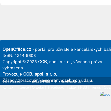
- portál pro uživatele kancelářských bal
OpenOffice.cz
ISSN: 1214-9608
Copyright © 2025 CCB, spol. s r. o., všechna práva
vyhrazena.
Provozuje
CCB, spol. s r. o.
Zásady zpracování a ochrany osobních údajů.
Doporučujeme
Linux EXPRES
|
Mandriva Linux
Kontakt
|
Inzerce
|
O webu
|
Facebook
|
Twitter
|
RSS
|
Trends
|
Obs