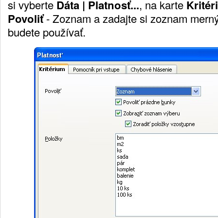
si vyberte
Dáta | Platnosť...
, na karte
Krité
Povoliť
- Zoznam a zadajte si zoznam mernýc
budete používať.