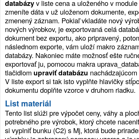
databázy
v liste cena a uloženého v module 
zmeníte dáta v už uloženom dokumente, expo
zmenený záznam. Pokiaľ vkladáte nový výrob
nových výrobkov, je exportovaná celá databáz
dokument bez exportu, ako pripravený, potom
následnom exporte, vám uloží makro záznam
databázy. Nakoniec máte možnosť ešte ručne
exportovať ju, pomocou makra uprava_datab
tlačidlom
upraviť databázu
nachádzajúcom sa
V liste export si tak isto vyplňte hlavičky stĺ
dokumentu doplňte vzorce v druhom riadku.
List materiál
Tento list slúži pre výpočet ceny, váhy a plo
potrebného pre výrobok, ktorý chcete naceniť
si vyplniť bunku (C2) s Mj, ktorá bude prira
výrobku je zobrazený pomocou vzorca a je vy