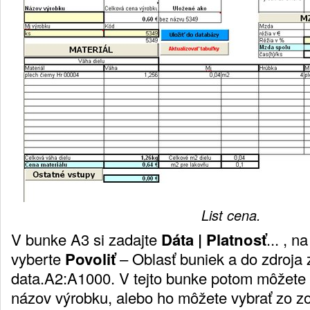
List cena.
V bunke A3 si zadajte
Dáta | Platnosť
... , n
vyberte
Povoliť
– Oblasť buniek a do zdroja 
data.A2:A1000. V tejto bunke potom môžete
názov výrobku, alebo ho môžete vybrať zo 