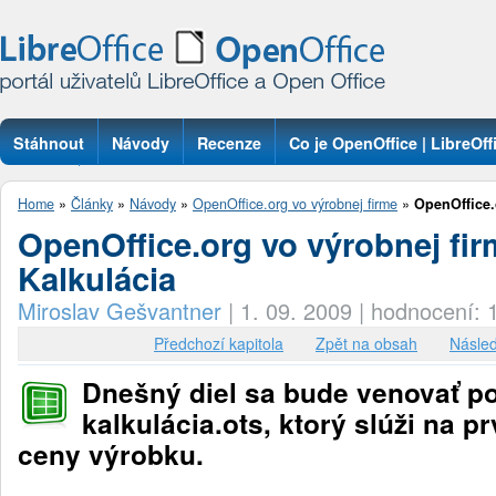
Stáhnout
Návody
Recenze
Co je OpenOffice | LibreOff
Otázky
Home
»
Články
»
Návody
»
OpenOffice.org vo výrobnej firme
»
OpenOffice.
OpenOffice.org vo výrobnej fir
Kalkulácia
Miroslav Gešvantner
|
1. 09. 2009
|
hodnocení: 
Předchozí kapitola
Zpět na obsah
Násled
Dnešný diel sa bude venovať 
kalkulácia.ots, ktorý slúži na p
ceny výrobku.