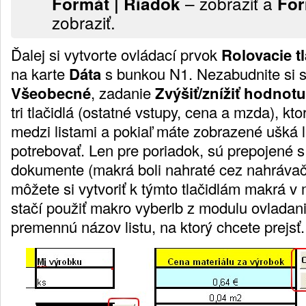
– zobraziť a
Formát | Riadok
For
zobraziť.
Ďalej si vytvorte ovládací prvok
Rolovacie tl
na karte
Dáta
s bunkou N1. Nezabudnite si s
Všeobecné
, zadanie
Zvýšiť/znížiť hodnotu
tri tlačidlá (ostatné vstupy, cena a mzda), kt
medzi listami a pokiaľ máte zobrazené ušká l
potrebovať. Len pre poriadok, sú prepojené s
dokumente (makrá boli nahraté cez nahrávač
môžete si vytvoriť k týmto tlačidlám makrá v 
stačí použiť makro vyberlb z modulu ovladan
premennú názov listu, na ktorý chcete prejsť.