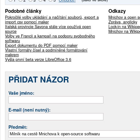
Podobné články
Odkazy
Pokročilé volby ukládání a načítání souborů, export a
Mnichov a open s
import csv pomocí maker
Zpráva, anglicky
Italská provincie Savona stále více používá open
Lock-in na Wikiped
source
Mnichov na Wikipe
Volby ve Francii a kampaň na podporu svobodného
softwaru
Export dokumentu do PDF pomocí maker
Vlastní formáty čísel a podmíněné formátování
makrem
Vyšla první beta verze LibreOffice 3.6
PŘIDAT NÁZOR
Vaše jméno:
E-mail (není nutný):
Předmět: