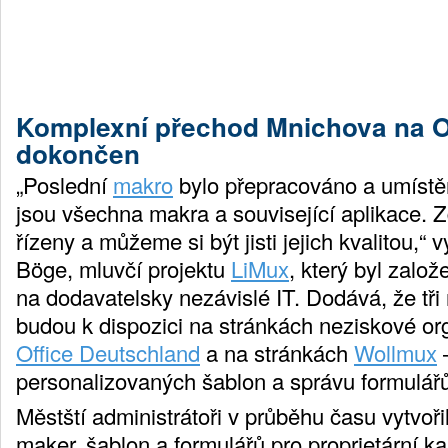
Komplexní přechod Mnichova na O
dokončen
„Poslední
makro
bylo přepracováno a umístě
jsou všechna makra a související aplikace. Z
řízeny a můžeme si být jisti jejich kvalitou,“ 
Böge, mluvčí projektu
LiMux
, který byl zalo
na dodavatelsky nezávislé IT. Dodává, že tři
budou k dispozici na stránkách neziskové o
Office Deutschland
a na stránkách
Wollmux
–
personalizovaných šablon a správu formulářů
Městští administrátoři v průběhu času vytvoři
maker, šablon a formulářů pro proprietární ka