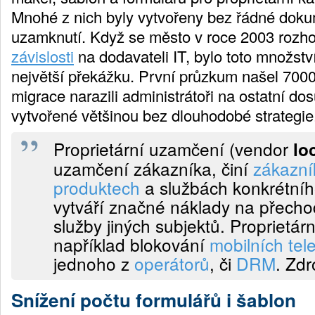
Mnohé z nich byly vytvořeny bez řádné dok
uzamknutí. Když se město v roce 2003 rozho
závislosti
na dodavateli IT, bylo toto množst
největší překážku. První průzkum našel 700
migrace narazili administrátoři na ostatní d
vytvořené většinou bez dlouhodobé strategie
Proprietární uzamčení (vendor
lo
uzamčení zákazníka, činí
zákazní
produktech
a službách konkrétníh
vytváří značné náklady na přecho
služby jiných subjektů. Proprietá
například blokování
mobilních tel
jednoho z
operátorů
, či
DRM
. Zdr
Snížení počtu formulářů i šablon