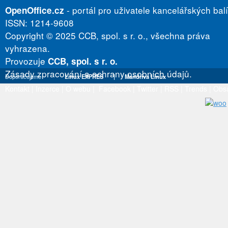
- portál pro uživatele kancelářských bal
OpenOffice.cz
ISSN: 1214-9608
Copyright © 2025 CCB, spol. s r. o., všechna práva
vyhrazena.
Provozuje
CCB, spol. s r. o.
Zásady zpracování a ochrany osobních údajů.
Doporučujeme
Linux EXPRES
|
Mandriva Linux
Kontakt
|
Inzerce
|
O webu
|
Facebook
|
Twitter
|
RSS
|
Trends
|
Obs