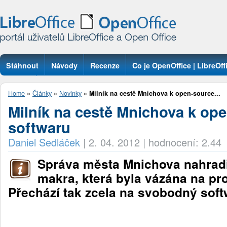
Stáhnout
Návody
Recenze
Co je OpenOffice | LibreOff
Otázky
Home
»
Články
»
Novinky
»
Milník na cestě Mnichova k open­‑source...
Milník na cestě Mnichova k ope
softwaru
Daniel Sedláček
|
2. 04. 2012
|
hodnocení: 2.44
Správa města Mnichova nahradi
makra, která byla vázána na prop
Přechází tak zcela na svobodný soft