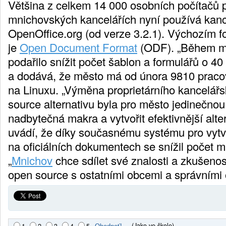
Většina z celkem 14 000 osobních počítačů 
mnichovských kancelářích nyní používá kanc
OpenOffice.org (od verze 3.2.1). Výchozím 
je
Open Document Format
(ODF). „Během mi
podařilo snížit počet šablon a formulářů o 40
a dodává, že město má od února 9810 pracov
na Linuxu. „Výměna proprietárního kancelářs
source alternativu byla pro město jedinečnou p
nadbytečná makra a vytvořit efektivnější alte
uvádí, že díky současnému systému pro vytv
na oficiálních dokumentech se snížil počet 
„
Mnichov
chce sdílet své znalosti a zkušeno
open source s ostatními obcemi a správními 
(Jako ve škole)
1
2
3
4
5